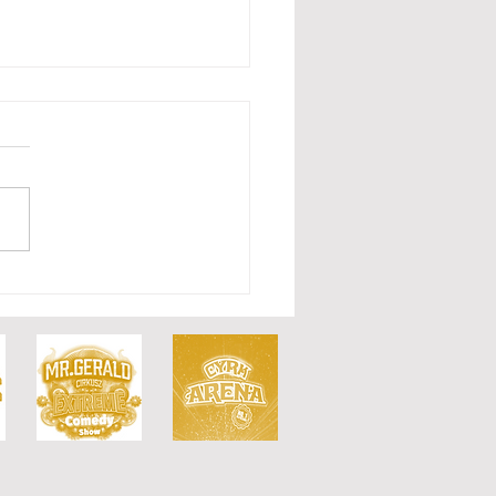
 design kasy
eriala"