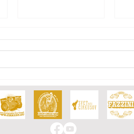
Burza zniszczyła Circus
Nowy
Humberto
"Imp