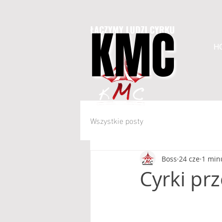
KMC
KMC
ŁĄCZYMY LUDZI CYRKU
H
Wszystkie posty
Boss
24 cze
1 minu
Cyrki pr