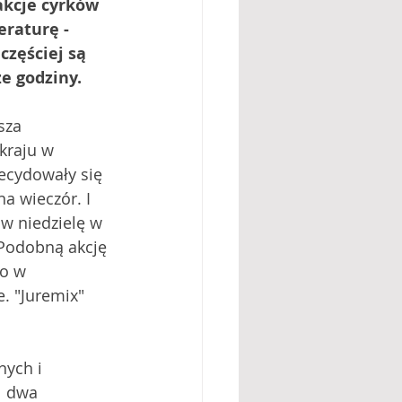
akcje cyrków 
raturę - 
zęściej są 
e godziny. 
sza 
raju w 
ecydowały się 
a wieczór. I 
 w niedzielę w 
 Podobną akcję 
o w 
. "Juremix" 
nych i 
l dwa 