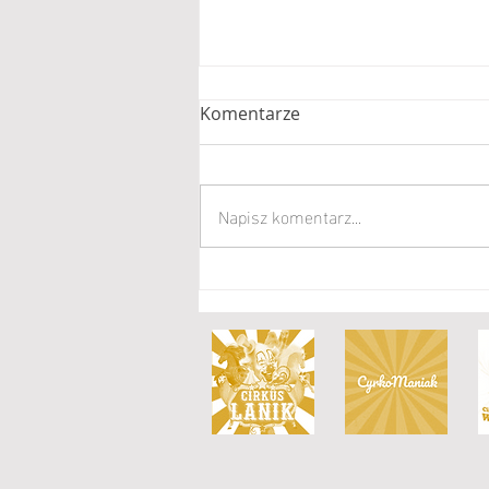
Komentarze
Napisz komentarz...
Nowa generacja w Cyrku
Floriana Richtera