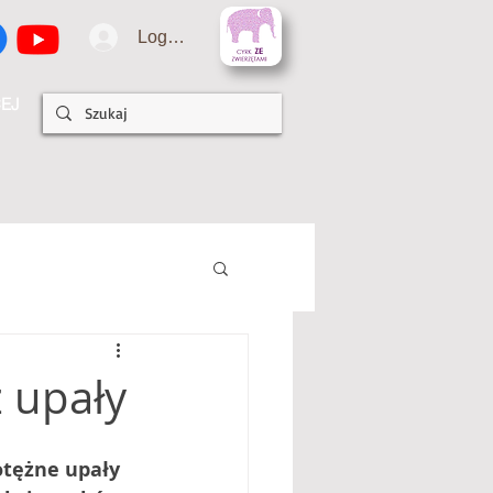
Logowanie
EJ
 upały
otężne upały 