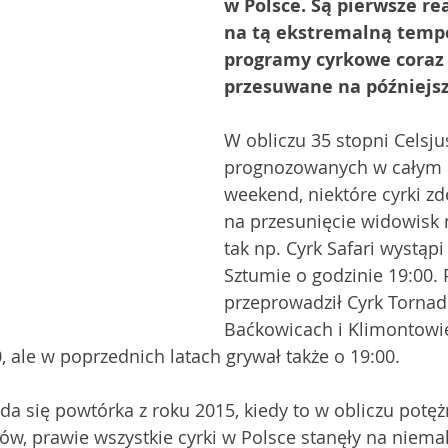
w Polsce. Są pierwsze re
na tą ekstremalną tempe
programy cyrkowe coraz c
przesuwane na późniejsz
W obliczu 35 stopni Celsju
prognozowanych w całym k
weekend, niektóre cyrki zd
na przesunięcie widowisk n
tak np. Cyrk Safari wystąpi
Sztumie o godzinie 19:00.
przeprowadził Cyrk Tornad
Baćkowicach i Klimontowie
0, ale w poprzednich latach grywał także o 19:00. 
da się powtórka z roku 2015, kiedy to w obliczu potęż
w, prawie wszystkie cyrki w Polsce stanęły na niema