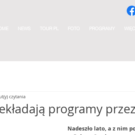
OME
NEWS
TOUR PL
FOTO
PROGRAMY
WIĘC
t(y) czytania
zekładają programy przez
Nadeszło lato, a z nim p