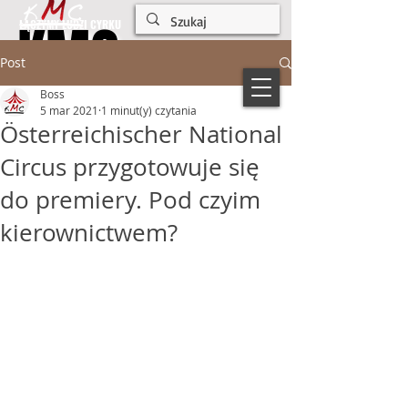
KMC
KMC
ŁĄCZYMY LUDZI CYRKU
Post
Boss
5 mar 2021
1 minut(y) czytania
Österreichischer National
Circus przygotowuje się
do premiery. Pod czyim
kierownictwem?