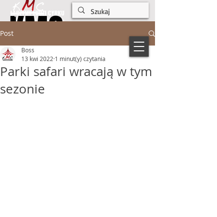
KMC
KMC
ŁĄCZYMY LUDZI CYRKU
Post
Boss
13 kwi 2022
1 minut(y) czytania
Parki safari wracają w tym
sezonie