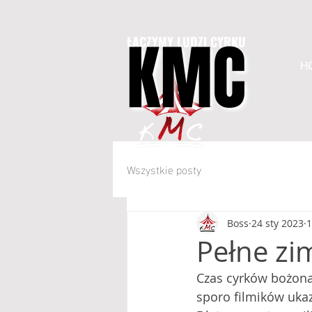
KMC
KMC
ŁĄCZYMY LUDZI CYRKU
H
Wszystkie posty
Boss
24 sty 2023
1
Pełne z
Czas cyrków bożona
sporo filmików uka