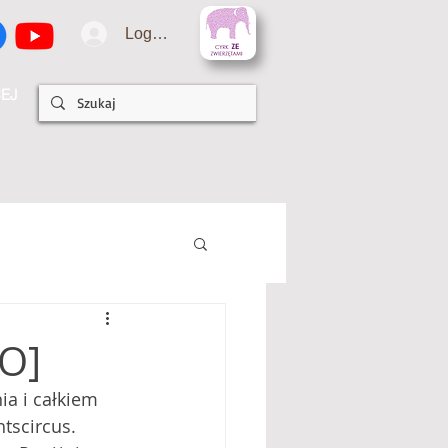
Logowanie
EJ
O]
a i całkiem 
tscircus. 