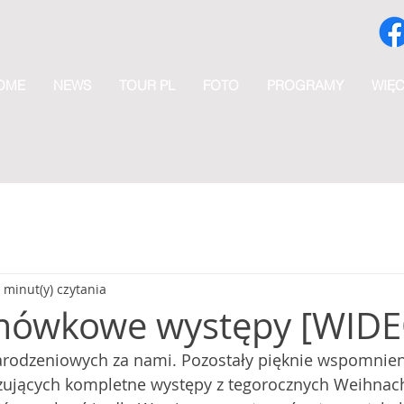
OME
NEWS
TOUR PL
FOTO
PROGRAMY
WIĘC
 minut(y) czytania
imówkowe występy [WIDE
rodzeniowych za nami. Pozostały pięknie wspomnieni
zujących kompletne występy z tegorocznych Weihnach