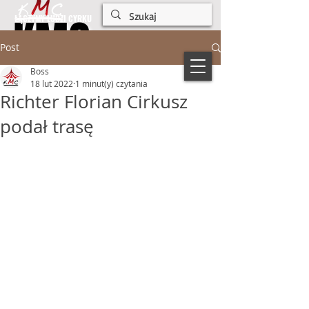
KMC
KMC
ŁĄCZYMY LUDZI CYRKU
Post
Boss
18 lut 2022
1 minut(y) czytania
Richter Florian Cirkusz
podał trasę