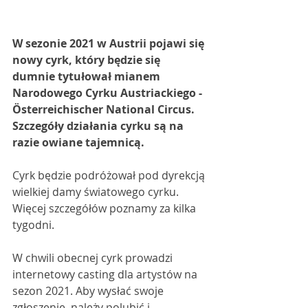
W sezonie 2021 w Austrii pojawi się 
nowy cyrk, który będzie się 
dumnie tytułował mianem 
Narodowego Cyrku Austriackiego - 
Österreichischer National Circus. 
Szczegóły działania cyrku są na 
razie owiane tajemnicą. 
Cyrk będzie podróżował pod dyrekcją 
wielkiej damy światowego cyrku. 
Więcej szczegółów poznamy za kilka 
tygodni. 
W chwili obecnej cyrk prowadzi 
internetowy casting dla artystów na 
sezon 2021. Aby wysłać swoje 
zgłoszenie, należy polubić i 