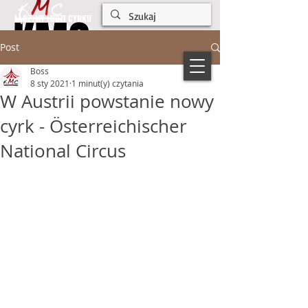
KMC
KMC
ŁĄCZYMY LUDZI CYRKU
Post
Boss
8 sty 2021
1 minut(y) czytania
W Austrii powstanie nowy
cyrk - Österreichischer
National Circus