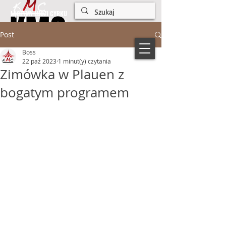
KMC
KMC
ŁĄCZYMY LUDZI CYRKU
Post
Boss
22 paź 2023
1 minut(y) czytania
Zimówka w Plauen z
bogatym programem