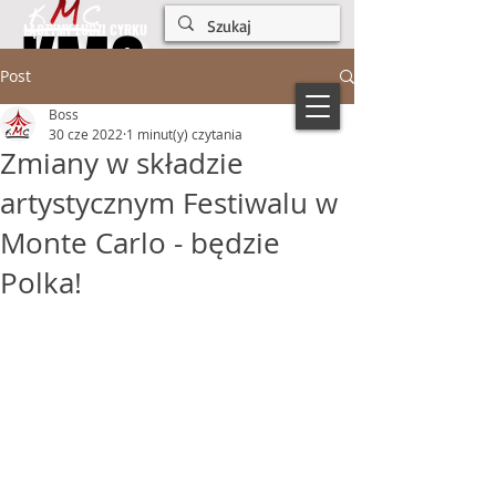
KMC
KMC
ŁĄCZYMY LUDZI CYRKU
Post
Boss
30 cze 2022
1 minut(y) czytania
Zmiany w składzie
artystycznym Festiwalu w
Monte Carlo - będzie
Polka!