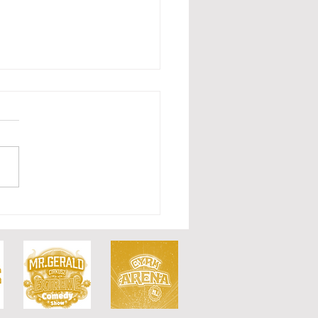
 design kasy
eriala"