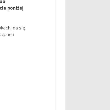
ub 
ie poniżej 
kach, da się 
czone i 