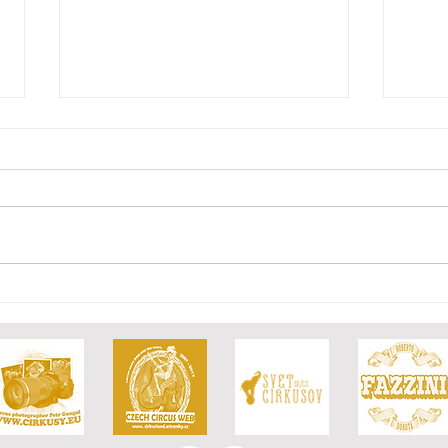
Burza zniszczyła Circus
Nowy
Humberto
"Imp