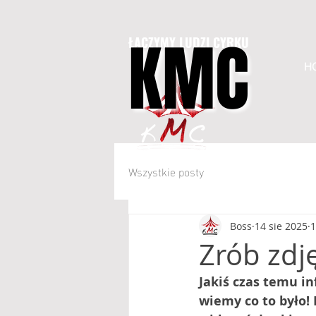
KMC
KMC
ŁĄCZYMY LUDZI CYRKU
H
Wszystkie posty
Boss
14 sie 2025
1
Zrób zdj
Jakiś czas temu in
wiemy co to było! 