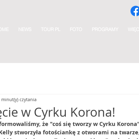
OME
NEWS
TOUR PL
FOTO
PROGRAMY
WIĘC
 minut(y) czytania
ęcie w Cyrku Korona!
formowaliśmy, że "coś się tworzy w Cyrku Korona",
Kelly stworzyła fotościankę z otworami na twarze