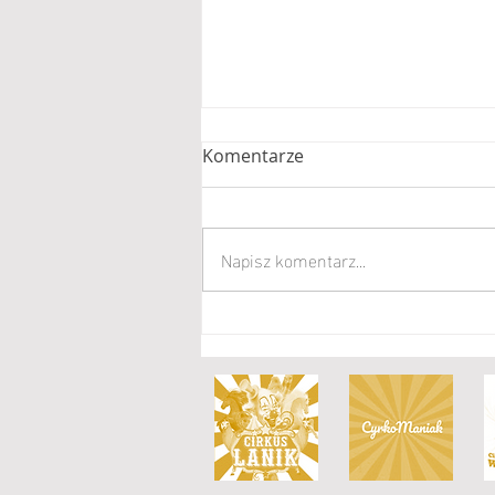
Komentarze
Napisz komentarz...
Nowa generacja w Cyrku
Floriana Richtera