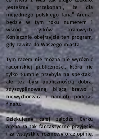
Jesteśmy przekonani, że dla
niejednego polskiego fana" Arena"
będzie w tym roku numerem 1
wśród cyrków krajowych.
Koniecznie obejrzyjcie ten program,
gdy zawita do Waszego miasta!
Tym razem nie można nie wyróżnić
radomskiej publiczności, która nie
tylko tłumnie przybyła na spektakl,
ale też była publicznością dobrą,
zdyscyplinowaną, bijącą brawo i
niewychodzącą z namiotu podczas
finału.
Dziękujemy całej załodze Cyrku
Arena za tak fantastyczne przyjęcie
i za wszystkie rozmowy oraz opinie.