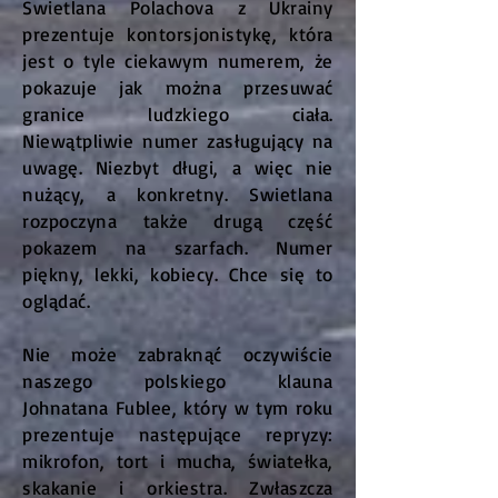
Swietlana Polachova z Ukrainy
prezentuje kontorsjonistykę, która
jest o tyle ciekawym numerem, że
pokazuje jak można przesuwać
granice ludzkiego ciała.
Niewątpliwie numer zasługujący na
uwagę. Niezbyt długi, a więc nie
nużący, a konkretny. Swietlana
rozpoczyna także drugą część
pokazem na szarfach. Numer
piękny, lekki, kobiecy. Chce się to
oglądać.
Nie może zabraknąć oczywiście
naszego polskiego klauna
Johnatana Fublee, który w tym roku
prezentuje następujące repryzy:
mikrofon, tort i mucha, światełka,
skakanie i orkiestra. Zwłaszcza