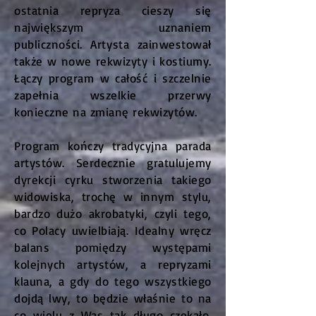
ostatnia repryza cieszy się
największym uznaniem
publiczności. Artysta zainwestował
także w nowe rekwizyty i kostiumy.
Łączy program w całość i szczelnie
zapełnia wszelkie przerwy
konieczne na zmianę rekwizytów.
Program kończy tradycyjna parada
artystów. Serdecznie gratulujemy
dyrekcji cyrku stworzenia takiego
widowiska, trochę w innym stylu,
bardzo dużo akrobatyki, czyli tego,
co Polacy uwielbiają. Idealny wręcz
balans pomiędzy występami
kolejnych artystów, a repryzami
klauna, a gdy do tego wszystkiego
dojdą lwy, to będzie właśnie to na
co wielu z Was tak długo czekało.