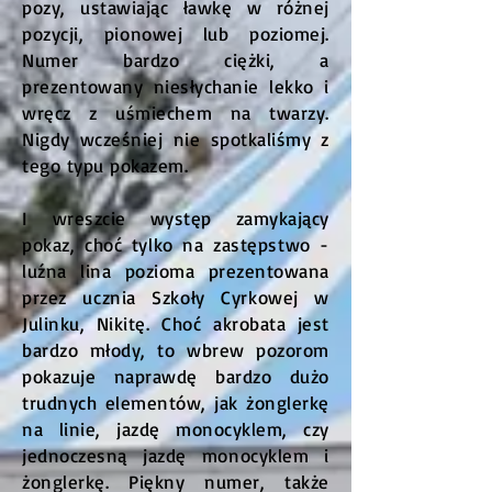
pozy, ustawiając ławkę w różnej
pozycji, pionowej lub poziomej.
Numer bardzo ciężki, a
prezentowany niesłychanie lekko i
wręcz z uśmiechem na twarzy.
Nigdy wcześniej nie spotkaliśmy z
tego typu pokazem.
I wreszcie występ zamykający
pokaz, choć tylko na zastępstwo -
luźna lina pozioma prezentowana
przez ucznia Szkoły Cyrkowej w
Julinku, Nikitę. Choć akrobata jest
bardzo młody, to wbrew pozorom
pokazuje naprawdę bardzo dużo
trudnych elementów, jak żonglerkę
na linie, jazdę monocyklem, czy
jednoczesną jazdę monocyklem i
żonglerkę. Piękny numer, także