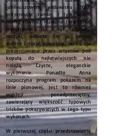
jubileuszowym widowisku 2017,
prezentując ramkę. I tym razem
ramka również idzie na finał. Choć
wykonywana do dosyć "ciężkiej"
muzyki, odbiera się ją bardzo
dobrze i dosyć poważnie, bo i tricki
prezentowane przez artystów pod
kopułą do najłatwiejszych nie
należą. Czyste, eleganckie
wykonanie. Ponadto Anna
rozpoczyna program pokazem na
linie pionowej. Jest to również
występ ponadprzeciętny,
zawierający większość typowych
tricków pokazywanych w tego typu
wykonach.
W pierwszej części przedstawienia