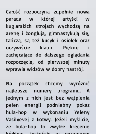
Całość rozpoczyna zupełnie nowa
parada w której artyści w
kuglarskich strojach wychodzą na
arenę i żonglują, gimnastykują się,
tańczą, są też kucyk i osiołek oraz
oczywiście klaun. Piękne i
zachęcające do dalszego oglądania
rozpoczęcie, od pierwszej minuty
wprawia widzów w dobry nastrój.
Na początek chcemy wyróżnić
najlepsze numery programu. A
jednym z nich jest bez wątpienia
pełen energii podniebny pokaz
hula-hop w wykonaniu Yeleny
Vasilyevej z Łotwy. Jeżeli myślicie,
że hula-hop to zwykłe kręcenie
kółkiem, jesteście w ogromnym