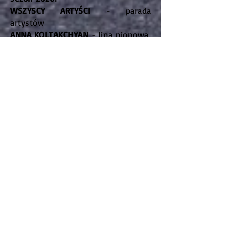
WSZYSCY ARTYŚCI
- parada
artystów
ANNA KOLTAKCHYAN
- lina pionowa
JONATHAN FUBLEE
- repryza
mikrofon
SWIETLANA POLACHOVA
-
kontorsjonistyka
JONATHAN FUBLEE
- repryza tort i
mucha
NIKITA
- luźna lina pozioma
/zastępstwo za wałki/
JONATHAN FUBLEE
- repryza
światełka
YELENA & SIERGIEJ
- ekwilibrystyka
z ławką
MIROSŁAW ZŁOTOROWICZ
- pokaz
zwierząt Cyrku Arena