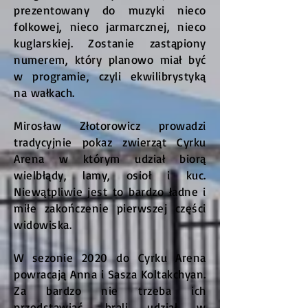
prezentowany do muzyki nieco
folkowej, nieco jarmarcznej, nieco
kuglarskiej. Zostanie zastąpiony
numerem, który planowo miał być
w programie, czyli ekwilibrystyką
na wałkach.
Mirosław Złotorowicz prowadzi
tradycyjnie pokaz zwierząt Cyrku
Arena w którym udział biorą
wielbłądy, lamy, osioł i kuc.
Niewątpliwie jest to bardzo ładne i
miłe zakończenie pierwszej części
widowiska.
W sezonie 2020 do Cyrku Arena
powracają Anna i Sasza Koltakchyan.
Za bardzo nie trzeba ich
przedstawiać, brali udział w