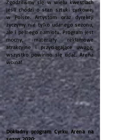
Zgodziliśmy się w wielu kwestiach
jeśli chodzi o stan sztuki cyrkowej
w Polsce. Artystom oraz dyrekcji
życzymy nie tylko udanego sezonu,
ale i pełnego namiotu. Program jest
mocny, materiały reklamowe
atrakcyjne i przyciągające uwagę,
wszystko powinno się udać. Arena
wolna!
Dokładny program Cyrku Arena na
sezon 2020: