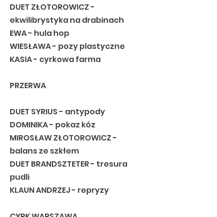
DUET ZŁOTOROWICZ -
ekwilibrystyka na drabinach
EWA - hula hop
WIESŁAWA - pozy plastyczne
KASIA - cyrkowa farma
PRZERWA
DUET SYRIUS - antypody
DOMINIKA - pokaz kóz
MIROSŁAW ZŁOTOROWICZ -
balans ze szkłem
DUET BRANDSZTETER - tresura
pudli
KLAUN ANDRZEJ - repryzy
CYRK WARSZAWA