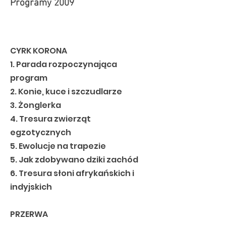
Programy 2009
CYRK KORONA
1. Parada rozpoczynająca
program
2. Konie, kuce i szczudlarze
3. Żonglerka
4. Tresura zwierząt
egzotycznych
5. Ewolucje na trapezie
5. Jak zdobywano dziki zachód
6. Tresura słoni afrykańskich i
indyjskich
PRZERWA