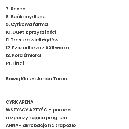
7. Roxan
8. Bańki mydlane
9. Cyrkowa farma
10. Duet z przyszłości
11. Tresura wielbłądów
12. Szczudlarze z XXII wieku
13. Koła śmierci
14. Finał
Bawią Klauni Juras i Taras
CYRK ARENA
WSZYSCY ARTYŚCI - parada
rozpoczynająca program
ANNA - akrobacje na trapezie