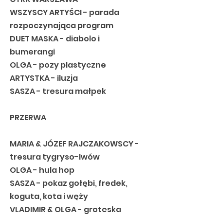
WSZYSCY ARTYŚCI - parada
rozpoczynająca program
DUET MASKA - diabolo i
bumerangi
OLGA - pozy plastyczne
ARTYSTKA - iluzja
SASZA - tresura małpek
PRZERWA
MARIA & JÓZEF RAJCZAKOWSCY -
tresura tygryso-lwów
OLGA - hula hop
SASZA - pokaz gołębi, fredek,
koguta, kota i węży
VLADIMIR & OLGA - groteska