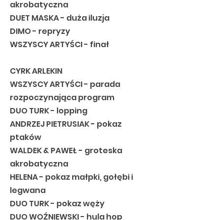
akrobatyczna
DUET MASKA - duża iluzja
DIMO - repryzy
WSZYSCY ARTYŚCI - finał
CYRK ARLEKIN
WSZYSCY ARTYŚCI - parada
rozpoczynająca program
DUO TURK - lopping
ANDRZEJ PIETRUSIAK - pokaz
ptaków
WALDEK & PAWEŁ - groteska
akrobatyczna
HELENA - pokaz małpki, gołębi i
legwana
DUO TURK - pokaz węży
DUO WOŹNIEWSKI - hula hop