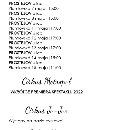
PROSTEJOV
ulica
Plumlovská
7
maja
|15
:0
0
PROSTEJOV
ulica
Plumlovská
8
maja
|15
:0
0
PROSTEJOV
ulica
Plumlovská
11
maja
|17
:0
0
PROSTEJOV
ulica
Plumlovská
12
maja
|17
:0
0
PROSTEJOV
ulica
Plumlovská
13
maja
|17
:0
0
PROSTEJOV
ulica
Plumlovská
14
maja
|15
:0
0
PROSTEJOV
ulica
Plumlovská
15
maja
|11
:0
0
Cirkus Metropol
WKRÓTCE PREMIERA SPEKTAKLU 2022
Cirkus Jo-Joo
Występy na bazie cyrkowej