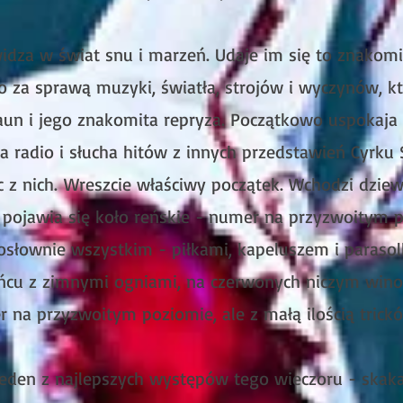
 widza w świat snu i marzeń. Udaje im się to znakom
o za sprawą muzyki, światła, strojów i wyczynów, kt
un i jego znakomita repryza. Początkowo uspokaja 
za radio i słucha hitów z innych przedstawień Cyrku
c z nich.
Wreszcie właściwy początek. Wchodzi dziew
e pojawia się koło reńskie - numer na przyzwoitym 
dosłownie wszystkim - piłkami, kapeluszem i paraso
ńcu z zimnymi ogniami, na czerwonych niczym wino 
r na przyzwoitym poziomie, ale z małą ilością trick
jeden z najlepszych występów tego wieczoru - skak