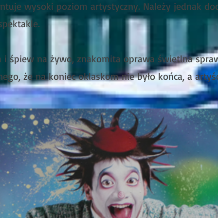
entuje wysoki poziom artystyczny. Należy jednak dod
spektakle.
 i śpiew na żywo, znakomita oprawa świetlna sprawi
nego, że na koniec oklaskom nie było końca, a artyś