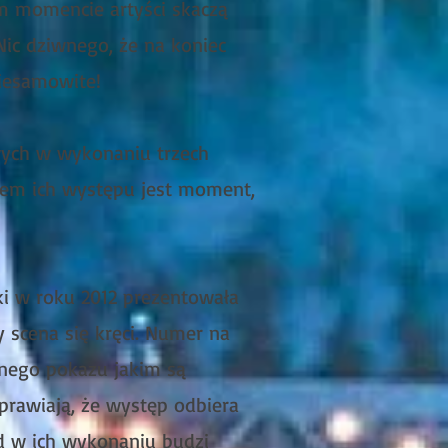
m momencie artyści skaczą
Nic dziwnego, że na koniec
iesamowite!
wych w wykonaniu trzech
tem ich występu jest moment,
i w roku 2012 prezentowała
scena się kręci. Numer na
nego pokazu jakim są
sprawiają, że występ odbiera
nd w ich wykonaniu budzi