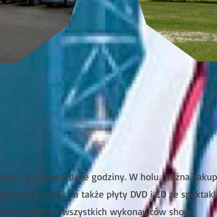
rwy trwa równe dwie godziny. W holu można zakupić
onglowania, maski, a także płyty DVD i CD ze spektak
aniałe zdjęcia i wszystkich wykonawców show.