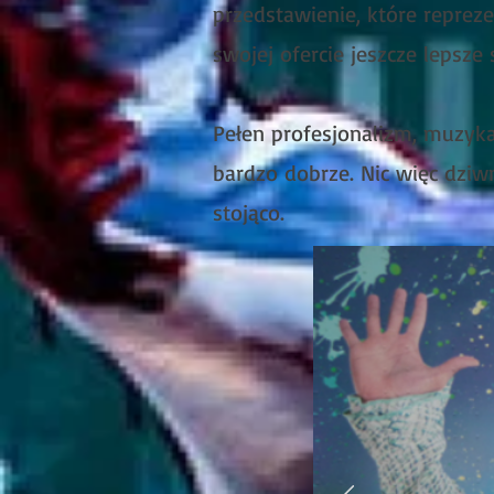
przedstawienie, które reprez
swojej ofercie jeszcze lepsze 
Pełen profesjonalizm, muzyka
bardzo dobrze. Nic więc dziw
stojąco.