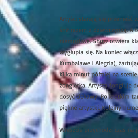
Artyści starają się przenieść
śnił razem z dziewczynką. A t
niemożliwe.
Show otwiera kla
wygłupia się. Na koniec włąc
Kumbalawe i Alegria), żartują
Kilka minut później na sceni
żonglerka. Artysta żongluje 
dosyć ciekawy. Po krótkim ta
piękne artystki. Kolejny nume
Wreszcie przychodzi czas na 