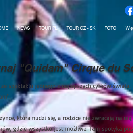
OME
NEWS
TOUR PL
TOUR CZ - SK
FOTO
Wię
naj "Quidam" Cirque du So
 ze spektaklu jednego z najlepszych cyrków świata. 
am".
nce, która nudzi się, a rodzice nie zwracają na ni
nów, gdzie wszystko jest możliwe. Tam spotyka posta