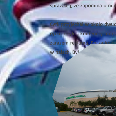
sprawiają, że zapomina o nud
Cyrk przyjechał w około dwud
cyrku z tyłu i kontenery mor
zarazem reklama. Początkow
w halach. Był prezentowany 