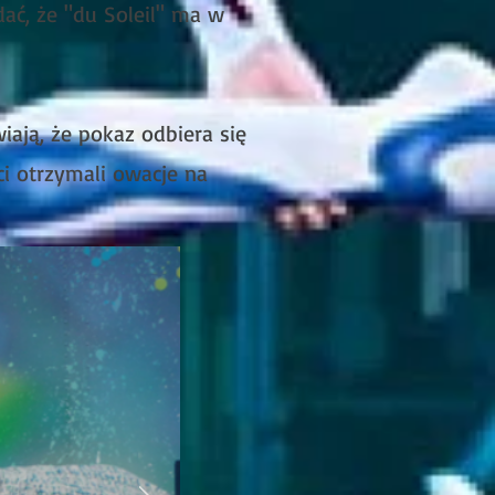
ać, że "du Soleil" ma w
ają, że pokaz odbiera się
ci otrzymali owacje na