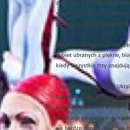
zwinności i gibkości przy n
nawet przez trzy liny! Niezwy
pokaz ten został nagrodzony
Ostatnim pokazem zamykający
kobiet ubranych z piękne, b
kiedy wszystkie trzy znajdują
Część drugą rozpoczyna Ukra
Nanou w Cyrku Korona. Warto
wysokim poziomie, a przy ty
akrobacje na pięciu linach pi
się bardzo dobrze. Teraz na 