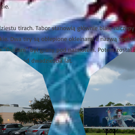
zie.
ziestu tirach. Tabor stanowią głównie białe naczepy
skie. Dwa tiry są oblepione okleinami z nazwą spekt
o "Quidam" był grany pod namiotem. Potem został
przez ponad
dwa
dzieścia
lat.