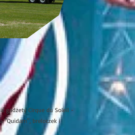
 gadżety Cirque du Soleil -
lu "Quidam", breloczek i