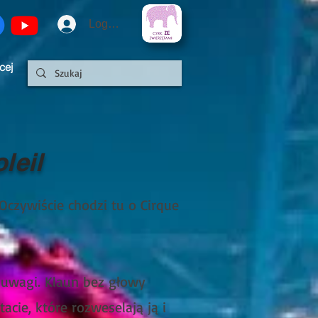
Logowanie
cej
leil
Oczywiście chodzi tu o Cirque
ą uwagi. Klaun bez głowy
cie, które rozweselają ją i