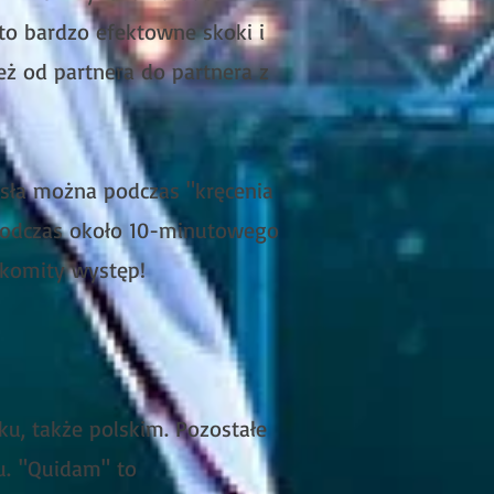
to bardzo efektowne skoki i
eż od partnera do partnera z
esła można podczas "kręcenia
a podczas około 10-minutowego
akomity występ!
u, także polskim. Pozostałe
u.
"Quidam" to