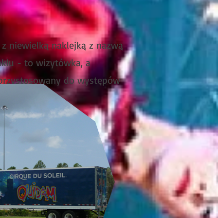
 z niewielką naklejką z nazwą
aklu - to wizytówka, a
 przystosowany do występów