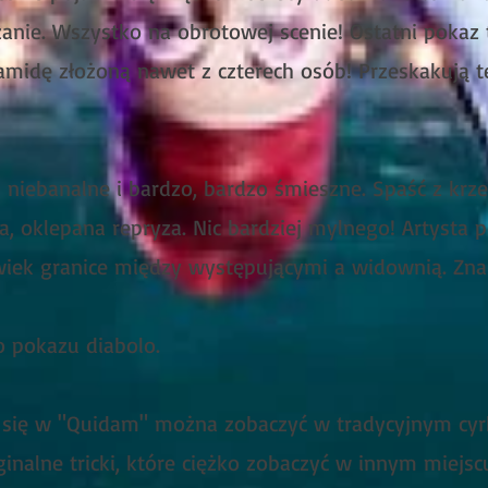
nie. Wszystko na obrotowej scenie! Ostatni pokaz 
ramidę złożoną nawet z czterech osób! Przeskakują t
!
- niebanalne i bardzo, bardzo śmieszne. Spaść z krz
tna, oklepana repryza. Nic bardziej mylnego! Artyst
wiek granice między występującymi a widownią. Zn
o pokazu diabolo.
 się w "Quidam" można zobaczyć w tradycyjnym cyrk
inalne tricki, które ciężko zobaczyć w innym miejsc