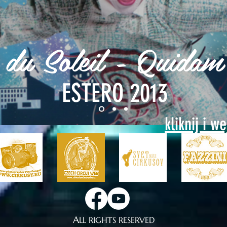
 du Soleil - Quidam
ESTERO 2013
kliknij i w
A
LL RIGHTS RESERVED