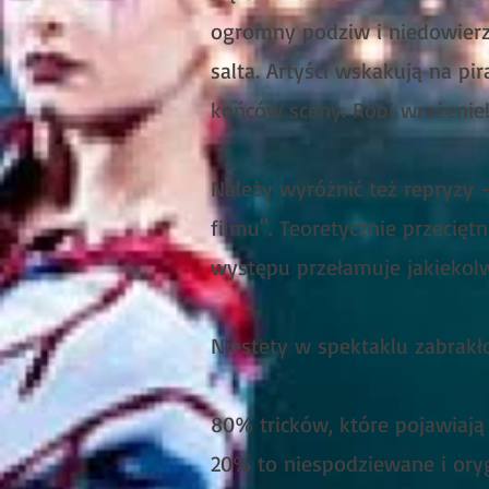
ogromny podziw i niedowierza
salta. Artyści wskakują na pi
końców sceny. Robi wrażenie
Należy wyróżnić też repryzy 
filmu". Teoretycznie przecię
występu przełamuje jakiekol
Niestety w spektaklu zabrakł
80% tricków, które pojawiają
20% to niespodziewane i oryg