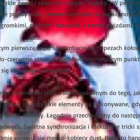
iezwykle żywej i skocznej muzyce "Zydeko". W pewny
kłe popisy robią potężne wrażenie na publiczności. 
 gromkimi, głośnymi brawami, a nawet gwizdami. N
m pierwszą część są akrobacje na trapezach koło
iało-czerwone stroje. Wyjątkowo interesującym punk
 się na jednym rekwizycie.
inka z numerem stójkarskim, podobnym do tego, jak
 dodać, że wszystkie elementy są wykonywane, gdy 
m dosyć ciekawy. Łagodnie przechodzimy do następ
onowych. Świetna synchronizacja i efektowne tricki 
scenie pojawia się męsko-kobiecy duet. Hand to ha