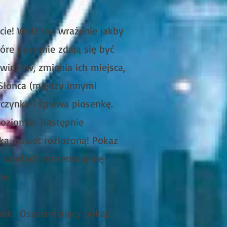
icie! Widz ma wrażenie jakby
óre pozornie zdają się być
widzów, zmienia ich miejsca,
 Słońca (między innymi
czynka i śpiewa piosenkę.
poziomie. Następnie
lką, nawet rozłożoną! Pokaz
szarfach prezentują się
ów.
anki. Oszałamiający pokaz