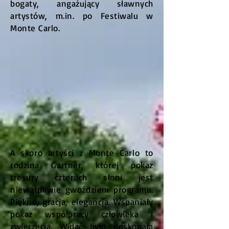
bogaty, angażujący sławnych
artystów, m.in. po Festiwalu w
Monte Carlo.
A skoro artyści z Monte Carlo to
rodzina Gartner, której pokaz
tresury czterech słoni jest
niewątpliwie gwoździem programu.
Piękno, gracja, elegancja. Wspaniały
pokaz współpracy człowieka i
zwierzęcia. Widać było doskonałą