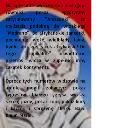
Na specjalne wyróżnienie zasługuje
również pokaz egzotyczny
zatytułowany "Amazonki" ze
stylizacją podobną do włoskiego
"Medrano". Są afrykańskie tancerki,
pochodnie, węże, wielbłądy, lama,
bydło, a nawet struś afrykański! Do
tego "tropikalne" oświetlenie
przenosi widza w zupełnie inny
zakątek kontynentu.
Oprócz tych numerów widzowie na
arenie mogli zobaczyć: pokaz
tygrysów i białego tygrysa, wyższą
szkołę jazdy, pokaz koni, pokaz kucy
i kaczek i sprężynę slinky. Bawi
Klaun Mario.