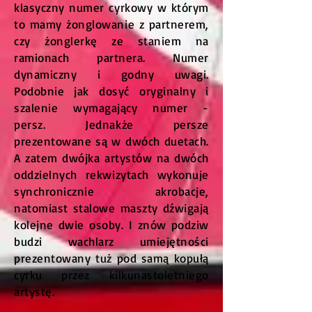
klasyczny numer cyrkowy w którym
to mamy żonglowanie z partnerem,
czy żonglerkę ze staniem na
ramionach partnera. Numer
dynamiczny i godny uwagi.
Podobnie jak dosyć oryginalny i
szalenie wymagający numer -
persz. Jednakże persze
prezentowane są w dwóch duetach.
A zatem dwójka artystów na dwóch
oddzielnych rekwizytach wykonuje
synchronicznie akrobacje,
natomiast stalowe maszty dźwigają
kolejne dwie osoby. I znów podziw
budzi wachlarz umiejętności
prezentowany tuż pod samą kopułą
cyrku przez kilkunastoletniego
artystę.