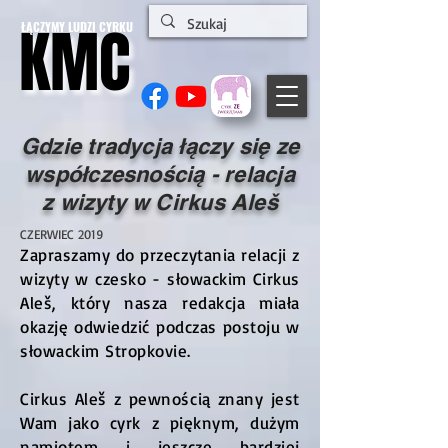
KMC
KMC
ŁĄCZYMY LUDZI CYRKU
Gdzie tradycja łączy się ze
współczesnością - relacja
z wizyty w Cirkus Aleš
CZERWIEC 2019
Zapraszamy do przeczytania relacji z
wizyty w czesko - słowackim Cirkus
Aleš, który nasza redakcja miała
okazję odwiedzić podczas postoju w
słowackim Stropkovie.
Cirkus Aleš z pewnością znany jest
Wam jako cyrk z pięknym, dużym
namiotem i jeszcze bardziej