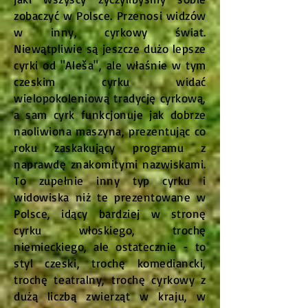
zobaczyć w Polsce. Przenosi widzów
w inny, cyrkowy świat.
Niewątpliwie są jeszcze dużo lepsze
cyrki od "Aleša", ale właśnie w tym
czeskim cyrku widać
wielopokoleniową tradycję cyrkową,
a sam cyrk funkcjonuje jak dobrze
naoliwiona maszyna, prezentując co
roku zaskakujący programu z
naprawdę znakomitymi nazwiskami.
To zupełnie inny typ cyrku i
widowiska niż te prezentowane w
Polsce, idący bardziej w stronę
cyrku włoskiego, trochę
niemieckiego, ale ostatecznie - to
styl czeski, trochę komediancki,
trochę teatralny, trochę cyrkowy z
dużą liczbą zwierząt w kraju, w