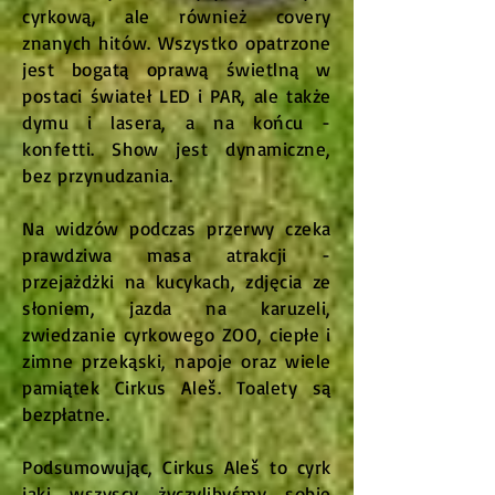
cyrkową, ale również covery
znanych hitów. Wszystko opatrzone
jest bogatą oprawą świetlną w
postaci świateł LED i PAR, ale także
dymu i lasera, a na końcu -
konfetti. Show jest dynamiczne,
bez przynudzania.
Na widzów podczas przerwy czeka
prawdziwa masa atrakcji -
przejażdżki na kucykach, zdjęcia ze
słoniem, jazda na karuzeli,
zwiedzanie cyrkowego ZOO, ciepłe i
zimne przekąski, napoje oraz wiele
pamiątek Cirkus Aleš. Toalety są
bezpłatne.
Podsumowując, Cirkus Aleš to cyrk
jaki wszyscy życzylibyśmy sobie