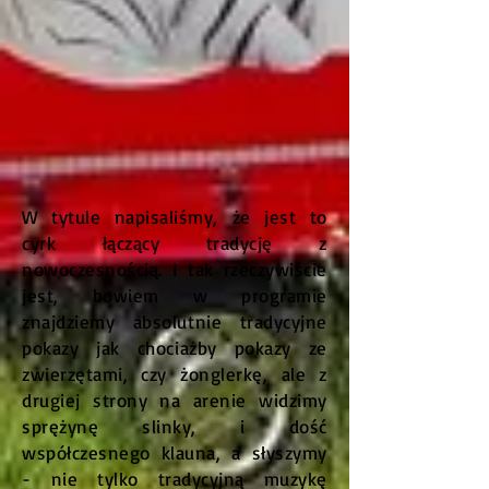
W tytule napisaliśmy, że jest to
cyrk łączący tradycję z
nowoczesnością. I tak rzeczywiście
jest, bowiem w programie
znajdziemy absolutnie tradycyjne
pokazy jak chociażby pokazy ze
zwierzętami, czy żonglerkę, ale z
drugiej strony na arenie widzimy
sprężynę slinky, i dość
współczesnego klauna, a słyszymy
- nie tylko tradycyjną muzykę