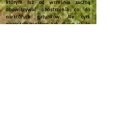
którym już od września zaczną
obowiązywać obostrzenia co do
niektórych gatunków. Ale cyrk
pozostaje cyrkiem tak długo jak to
tylko możliwe, przynajmniej na
Słowacji.
Dziękujemy dyrekcji cyrku za
gościnę.
Tydzień później ponownie
odwiedziliśmy Cirkus Aleš, tym
razem jeszcze bliżej, bo w Svidníku,
12 km od polskich granic.