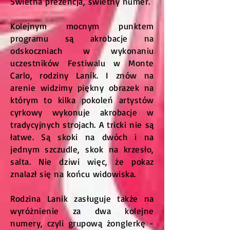
Świetna prezencja, świetny numer.
Kolejnym mocnym punktem
programu są akrobacje na
odskoczniach w wykonaniu
uczestników Festiwalu w Monte
Carlo, rodziny Lanik. I znów na
arenie widzimy piękny obrazek na
którym to kilka pokoleń artystów
cyrkowy wykonuje akrobacje w
tradycyjnych strojach. A tricki nie są
łatwe. Są skoki na dwóch i na
jednym szczudle, skok na krzesło,
salta. Nie dziwi więc, że pokaz
znalazł się na końcu widowiska.
Rodzina Lanik zasługuje także na
wyróżnienie za dwa kolejne
numery, czyli grupową żonglerkę -