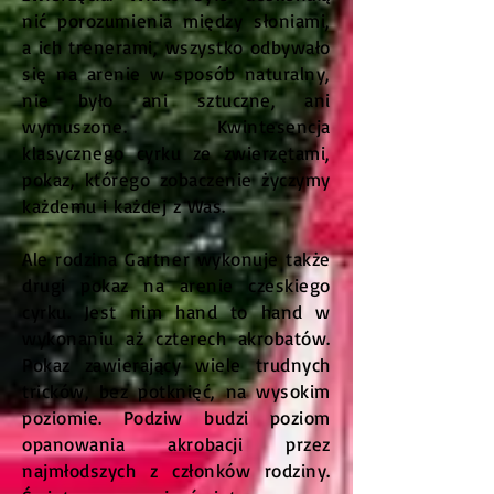
nić porozumienia między słoniami,
a ich trenerami, wszystko odbywało
się na arenie w sposób naturalny,
nie było ani sztuczne, ani
wymuszone. Kwintesencja
klasycznego cyrku ze zwierzętami,
pokaz, którego zobaczenie życzymy
każdemu i każdej z Was.
Ale rodzina Gartner wykonuje także
drugi pokaz na arenie czeskiego
cyrku. Jest nim hand to hand w
wykonaniu aż czterech akrobatów.
Pokaz zawierający wiele trudnych
tricków, bez potknięć, na wysokim
poziomie. Podziw budzi poziom
opanowania akrobacji przez
najmłodszych z członków rodziny.