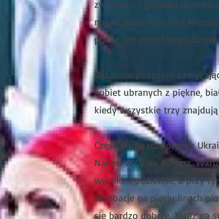
zwinności i gibkości przy n
nawet przez trzy liny! Niezwy
pokaz ten został nagrodzony
Ostatnim pokazem zamykający
kobiet ubranych z piękne, b
kiedy wszystkie trzy znajdują
Część drugą rozpoczyna Ukra
Nanou w Cyrku Korona. Warto
wysokim poziomie, a przy ty
akrobacje na pięciu linach pi
się bardzo dobrze. Teraz na 