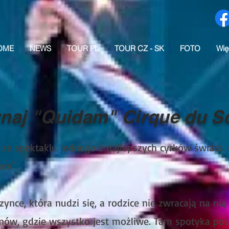
OME
NEWS
TOUR PL
TOUR CZ - SK
FOTO
Wię
naj "Quidam" Cirque du So
 ze spektaklu jednego z najlepszych cyrków świata. 
am".
nce, która nudzi się, a rodzice nie zwracają na ni
nów, gdzie wszystko jest możliwe. Tam spotyka posta