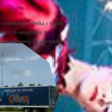
 z niewielką naklejką z nazwą
aklu - to wizytówka, a
 przystosowany do występów