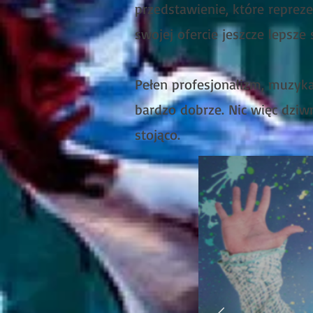
przedstawienie, które reprez
swojej ofercie jeszcze lepsze 
Pełen profesjonalizm, muzyka
bardzo dobrze. Nic więc dziw
stojąco.