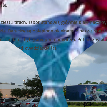
zie.
ziestu tirach. Tabor stanowią głównie białe naczepy
skie. Dwa tiry są oblepione okleinami z nazwą spekt
o "Quidam" był grany pod namiotem. Potem został
przez ponad
dwa
dzieścia
lat.