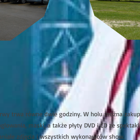
rwy trwa równe dwie godziny. W holu można zakupić
onglowania, maski, a także płyty DVD i CD ze spektak
aniałe zdjęcia i wszystkich wykonawców show.