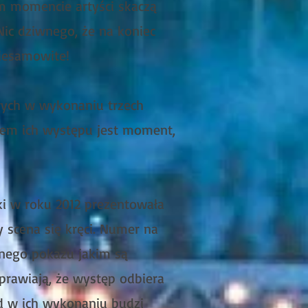
m momencie artyści skaczą
Nic dziwnego, że na koniec
iesamowite!
wych w wykonaniu trzech
tem ich występu jest moment,
i w roku 2012 prezentowała
scena się kręci. Numer na
nego pokazu jakim są
sprawiają, że występ odbiera
nd w ich wykonaniu budzi