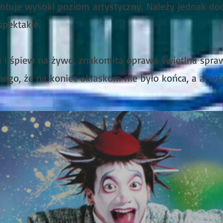
entuje wysoki poziom artystyczny. Należy jednak dod
spektakle.
 i śpiew na żywo, znakomita oprawa świetlna sprawi
nego, że na koniec oklaskom nie było końca, a artyś