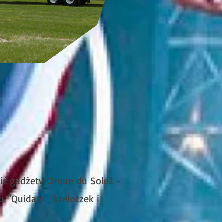
 gadżety Cirque du Soleil -
lu "Quidam", breloczek i