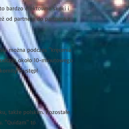
to bardzo efektowne skoki i
eż od partnera do partnera z
esła można podczas "kręcenia
a podczas około 10-minutowego
akomity występ!
u, także polskim. Pozostałe
u.
"Quidam" to