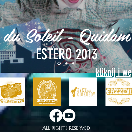
 du Soleil - Quidam
ESTERO 2013
kliknij i w
A
LL RIGHTS RESERVED