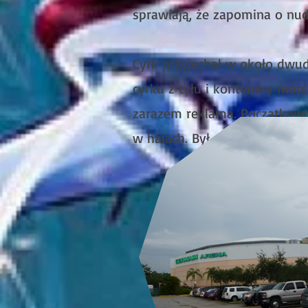
sprawiają, że zapomina o nud
Cyrk przyjechał w około dwud
cyrku z tyłu i kontenery mor
zarazem reklama. Początkow
w halach. Był prezentowany 