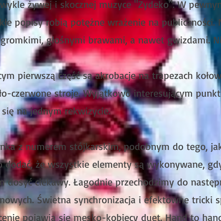
iezwykle żywej i skocznej muzyce "Zydeko". W pewny
kłe popisy robią potężne wrażenie na publiczności. 
 gromkimi, głośnymi brawami, a nawet gwizdami. N
m pierwszą część są akrobacje na trapezach koło
iało-czerwone stroje. Wyjątkowo interesującym punk
 się na jednym rekwizycie.
inka z numerem stójkarskim, podobnym do tego, jak
 dodać, że wszystkie elementy są wykonywane, gdy 
m dosyć ciekawy. Łagodnie przechodzimy do następ
onowych. Świetna synchronizacja i efektowne tricki 
scenie pojawia się męsko-kobiecy duet. Hand to ha