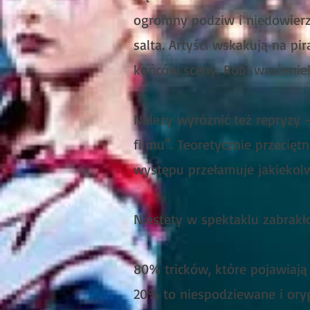
ogromny podziw i niedowierza
salta. Artyści wskakują na pi
końców sceny. Robi wrażenie
Należy wyróżnić też repryzy 
filmu". Teoretycznie przecię
występu przełamuje jakiekol
Niestety w spektaklu zabrakł
80% tricków, które pojawiają
20% to niespodziewane i oryg