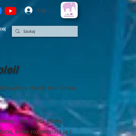
Logowanie
cej
leil
Oczywiście chodzi tu o Cirque
ą uwagi. Klaun bez głowy
cie, które rozweselają ją i