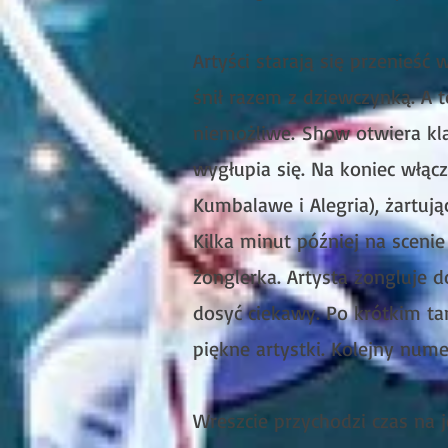
Artyści starają się przenieść
śnił razem z dziewczynką. A t
niemożliwe.
Show otwiera kla
wygłupia się. Na koniec włąc
Kumbalawe i Alegria), żartują
Kilka minut później na sceni
żonglerka. Artysta żongluje 
dosyć ciekawy. Po krótkim ta
piękne artystki. Kolejny nume
Wreszcie przychodzi czas na 