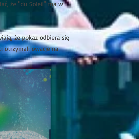
ać, że "du Soleil" ma w
ają, że pokaz odbiera się
ci otrzymali owacje na