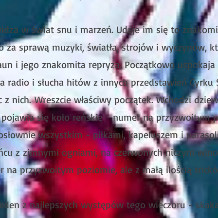
 widza w świat snu i marzeń. Udaje im się to znakom
o za sprawą muzyki, światła, strojów i wyczynów, kt
un i jego znakomita repryza. Początkowo uspokaja 
za radio i słucha hitów z innych przedstawień Cyrku
c z nich.
Wreszcie właściwy początek. Wchodzi dziew
e pojawia się koło reńskie - numer na przyzwoitym 
dosłownie wszystkim - piłkami, kapeluszem i paraso
ńcu z zimnymi ogniami, na czerwonych niczym wino 
r na przyzwoitym poziomie, ale z małą ilością trick
jeden z najlepszych występów tego wieczoru - skak