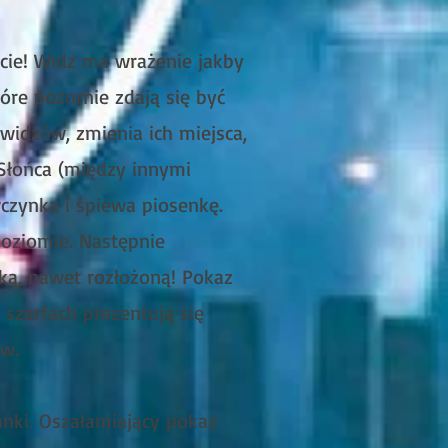
icie! Widz ma wrażenie jakby
óre pozornie zdają się być
widzów, zmienia ich miejsca,
 Słońca (między innymi
czynka i śpiewa piosenkę.
poziomie. Następnie
lką, nawet rozłożoną! Pokaz
szarfach prezentują się
ów.
anki. Oszałamiający pokaz