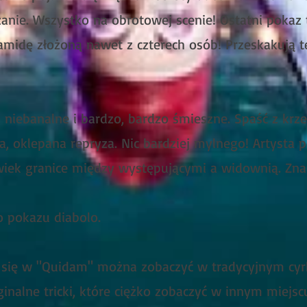
nie. Wszystko na obrotowej scenie! Ostatni pokaz 
ramidę złożoną nawet z czterech osób! Przeskakują t
!
- niebanalne i bardzo, bardzo śmieszne. Spaść z krz
tna, oklepana repryza. Nic bardziej mylnego! Artyst
wiek granice między występującymi a widownią. Zn
o pokazu diabolo.
 się w "Quidam" można zobaczyć w tradycyjnym cyrk
inalne tricki, które ciężko zobaczyć w innym miejsc