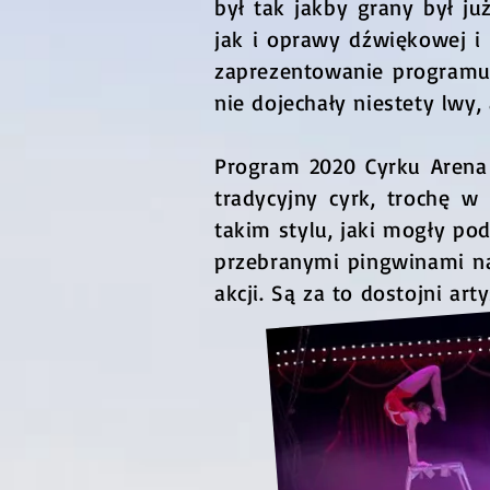
był tak jakby grany był ju
jak i oprawy dźwiękowej i 
zaprezentowanie programu 
nie dojechały niestety lwy,
Program 2020 Cyrku Arena 
tradycyjny cyrk, trochę w 
takim stylu, jaki mogły po
przebranymi pingwinami na 
akcji. Są za to dostojni a