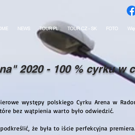
OME
NEWS
TOUR PL
TOUR CZ - SK
FOTO
Wię
na" 2020 - 100 % cyrku w 
mierowe występy polskiego Cyrku Arena w Rado
które bez wątpienia warto było odwiedzić.
odkreślić, że była to iście perfekcyjna premie