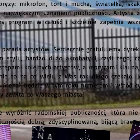
pryzy: mikrofon, tort i mucha, światełka, skak
ię największym uznaniem publiczności. Artysta
czy program w całość i szczelnie zapełnia wsz
parada artystów. Serdecznie gratulujemy dyrekc
 stylu, bardzo dużo akrobatyki, czyli tego, co
tępami kolejnych artystów, a repryzami klauna
nie to na co wielu z Was tak długo czekało. J
" Arena" będzie w tym roku numerem 1 wśród cy
dy zawita do Waszego miasta!
wyróżnić radomskiej publiczności, która nie
licznością dobrą, zdyscyplinowaną, bijącą braw