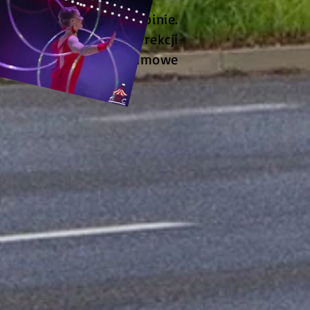
zystkie rozmowy oraz opinie.
lsce. Artystom oraz dyrekcji
mocny, materiały reklamowe