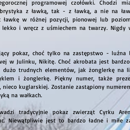
tegorocznej programowej czołówki. Chodzi mi
ibrystyka z ławką, tak - z ławką, a nie na ł
c ławkę w różnej pozycji, pionowej lub poziom
 lekko i wręcz z uśmiechem na twarzy. Nigdy w
jący pokaz, choć tylko na zastępstwo - luźna
wej w Julinku, Nikitę. Choć akrobata jest bar
 dużo trudnych elementów, jak żonglerkę na li
yklem i żonglerkę. Piękny numer, także pre
j, nieco kuglarskiej. Zostanie zastąpiony numer
tyką na wałkach.
owadzi tradycyjnie pokaz zwierząt Cyrku Ar
uc. Niewątpliwie jest to bardzo ładne i miłe z