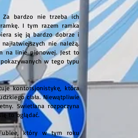
 Za bardzo nie trzeba ich
c ramkę. I tym razem ramka
iera się ją bardzo dobrze i
najłatwiejszych nie należą.
na linie pionowej. Jest to
w pokazywanych w tego typu
uje kontorsjonistykę, która
dzkiego ciała. Niewątpliwie
etny. Swietlana rozpoczyna
ię to oglądać.
Fublee, który w tym roku