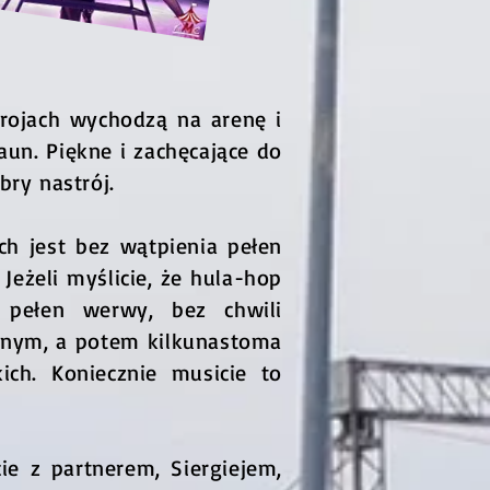
trojach wychodzą na arenę i
laun. Piękne i zachęcające do
ry nastrój.
h jest bez wątpienia pełen
eżeli myślicie, że hula-hop
 pełen werwy, bez chwili
ednym, a potem kilkunastoma
ch. Koniecznie musicie to
e z partnerem, Siergiejem,