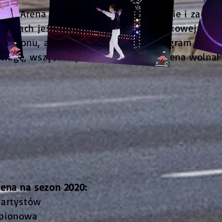
yrku Arena za tak fantastyczne przyjęcie i za ws
estiach jeśli chodzi o stan sztuki cyrkowej w Po
 sezonu, ale i pełnego namiotu. Program jest 
 uwagę, wszystko powinno się udać. Arena wolna!
ena na sezon 2020:
 artystów
 pionowa