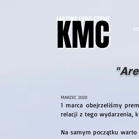
KMC
KMC
ŁĄCZYMY LUDZI CYRKU
H
"Are
MARZEC 2020
1 marca obejrzeliśmy pre
relacji z tego wydarzenia, 
Na samym początku warto p