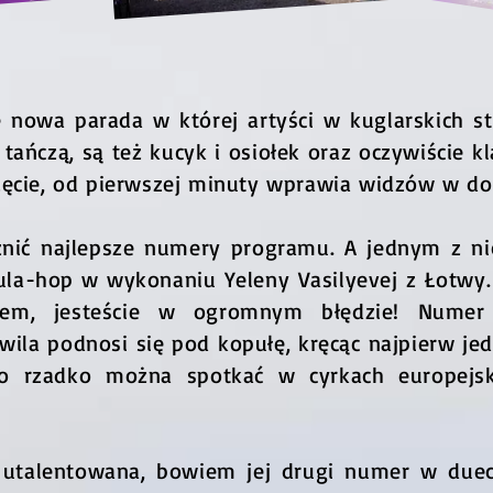
e nowa parada w której artyści w kuglarskich s
 tańczą, są też kucyk i osiołek oraz oczywiście k
zęcie, od pierwszej minuty wprawia widzów w dob
nić najlepsze numery programu. A jednym z nic
la-hop w wykonaniu Yeleny Vasilyevej z Łotwy. J
kiem, jesteście w ogromnym błędzie! Numer
hwila podnosi się pod kopułę, kręcąc najpierw j
o rzadko można spotkać w cyrkach europejski
 utalentowana, bowiem jej drugi numer w dueci