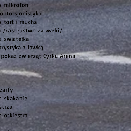
a mikrofon
ontorsjonistyka
a tort i mucha
 /zastępstwo za wałki/
a światełka
brystyka z ławką
pokaz zwierząt Cyrku Arena
zarfy
a skakanie
etrzu
a orkiestra