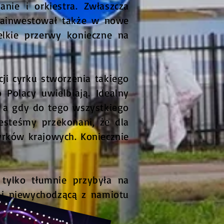
anie i orkiestra. Zwłaszcza
 zainwestował także w nowe
elkie przerwy konieczne na
ji cyrku stworzenia takiego
 Polacy uwielbiają. Idealny
, a gdy do tego wszystkiego
esteśmy przekonani, że dla
rków krajowych. Koniecznie
 tylko tłumnie przybyła na
o i niewychodzącą z namiotu