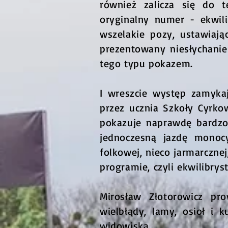
również zalicza się do 
oryginalny numer - ekwil
wszelakie pozy, ustawiają
prezentowany niesłychanie
tego typu pokazem.
I wreszcie występ zamyka
przez ucznia Szkoły Cyrko
pokazuje naprawdę bardzo
jednoczesną jazdę monoc
folkowej, nieco jarmarczne
programie, czyli ekwilibrys
Mirosław Złotorowicz pr
wielbłądy, lamy, osioł i k
widowiska.