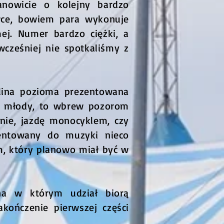
anowicie o kolejny bardzo
awce, bowiem para wykonuje
ej. Numer bardzo ciężki, a
cześniej nie spotkaliśmy z
 lina pozioma prezentowana
dzo młody, to wbrew pozorom
nie, jazdę monocyklem, czy
zentowany do muzyki nieco
em, który planowo miał być w
ena w którym udział biorą
akończenie pierwszej części