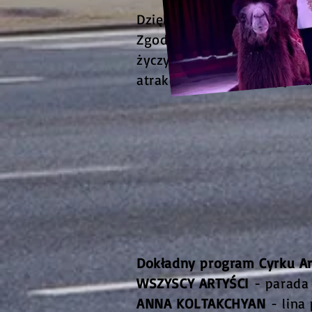
Dziękujemy całej załodze C
Zgodziliśmy się w wielu kw
życzymy nie tylko udanego
atrakcyjne i przyciągające
Dokładny program Cyrku Ar
WSZYSCY ARTYŚCI
- parada
ANNA KOLTAKCHYAN
- lina