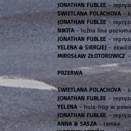
JONATHAN FUBLEE
- repryz
SWIETLANA POLACHOVA
- k
JONATHAN FUBLEE
- repryz
NIKITA
- luźna lina pozioma
JONATHAN FUBLEE
- repryz
YELENA & SIERGIEJ
- ekwili
MIROSŁAW ZŁOTOROWICZ
- 
PRZERWA
SWIETLANA POLACHOVA
- s
JONATHAN FUBLEE
- repryz
YELENA
- hula-hop w powi
JONATHAN FUBLEE
- repryz
ANNA & SASZA
- ramka