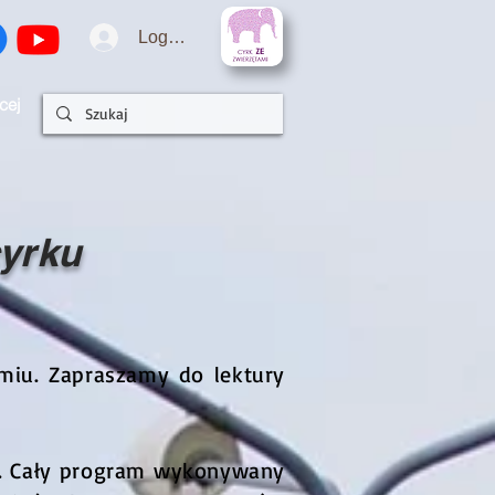
Logowanie
cej
cyrku
miu. Zapraszamy do lektury
ra. Cały program wykonywany