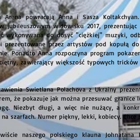
 Arena powracają Anna i Sasza Koltakchyan.
ał w jubileuszowym widowisku 2017, prezentują
hoć wykonywana do dosyć "ciężkiej" muzyki, odb
ki prezentowane przez artystów pod kopułą do 
nie. Ponadto Anna rozpoczyna program pokazem 
ciętny, zawierający większość typowych trickó
tawienia Swietlana Polachova z Ukrainy prezent
em, że pokazuje jak można przesuwać granice lu
gę. Niezbyt długi, a więc nie nużący, a konkr
a szarfach. Numer piękny, lekki, kobiecy. Chce s
wiście naszego polskiego klauna Johnatana 