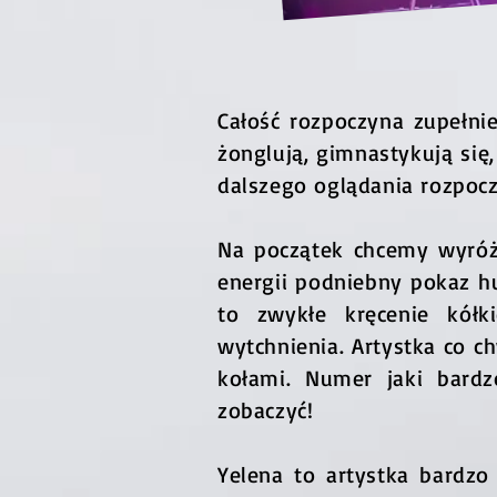
Całość rozpoczyna zupełni
żonglują, gimnastykują się,
dalszego oglądania rozpoc
Na początek chcemy wyróż
energii podniebny pokaz hu
to zwykłe kręcenie kół
wytchnienia. Artystka co c
kołami. Numer jaki bardz
zobaczyć!
Yelena to artystka bardzo