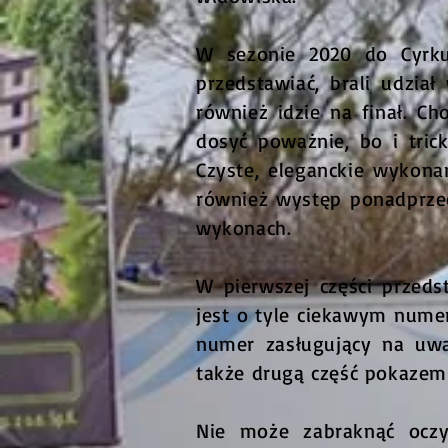
W sezonie 2020 do Cyrku
przedstawiać, brali udzi
również idzie na finał. C
dosyć poważnie, bo i tric
Czyste, eleganckie wykona
również występ ponadprze
wykonach.
W pierwszej części przeds
jest o tyle ciekawym numer
numer zasługujący na uwa
także drugą część pokazem n
Nie może zabraknąć oczy