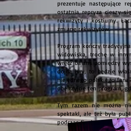
prezentuje następujące re
ostatnia repryza cieszy s
rekwizyty i kostiumy. Łą
zmianę rekwizytów.
Program kończy tradycyjna 
widowiska, trochę w innym
wręcz balans pomiędzy wys
dojdą lwy, to będzie właś
niejednego polskiego fana
obejrzyjcie ten program, g
Tym razem nie można nie 
spektakl, ale też była pub
podczas finału.