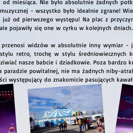
ż od miesiąca. Nie było absolutnie żadnych potk
muzycznej - wszystko było idealnie zgrane! Wie
już od pierwszego występu! Na plac z przyczyn
 ale pojawiły się one w cyrku w kolejnych dniach.
przenosi widzów w absolutnie inny wymiar - je
stylu retro, trochę w stylu średniowiecznych k
dziwiać nasze babcie i dziadkowie. Poza bardzo 
paradzie powitalnej, nie ma żadnych niby-atrakc
rtyści występujący do znakomicie pasujących kaw