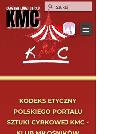
KMC
KMC
ŁĄCZYMY LUDZI CYRKU
KODEKS ETYCZNY
POLSKIEGO PORTALU
SZTUKI CYRKOWEJ KMC -
KLUB MIŁOŚNIKÓW