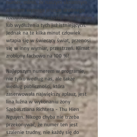
numer, mimo, że naszym skromnym
zdaniem wymaga jeszcze drobnego
rozbudowania - większej ilości tricków
lub wydłużenia tych już istniejących.
Jednak na te kilka minut człowiek
wtapia się w świecący świat, przenosi
się w inny wymiar, przestrzeń. Klimat
zrobiony fachowo na 100 %!
Najlepszym numerem w programie,
nie tylko według nas, ale także
według publiczności, która
zaserwowała największy aplauz, jest
lina luźna w wykonaniu żony
Szebasztiana Richtera - Thu Hien
Nguyen. Nikogo chyba nie trzeba
przekonywać, że numer ten jest
szalenie trudny, nie każdy się do