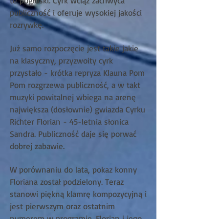
te pogłoski. Cyrk wciąż zachwyca
publiczność i oferuje wysokiej jakości
rozrywkę.
Już samo rozpoczęcie jest takie jakie
na klasyczny, przyzwoity cyrk
przystało - krótka repryza Klauna Pom
Pom rozgrzewa publiczność, a w takt
muzyki powitalnej wbiega na arenę
największa (dosłownie) gwiazda Cyrku
Richter Florian - 45-letnia słonica
Sandra. Publiczność daje się porwać
dobrej zabawie.
W porównaniu do lata, pokaz konny
Floriana został podzielony. Teraz
stanowi piękną klamrę kompozycyjną i
jest pierwszym oraz ostatnim
numerem w programie. Florian i jego