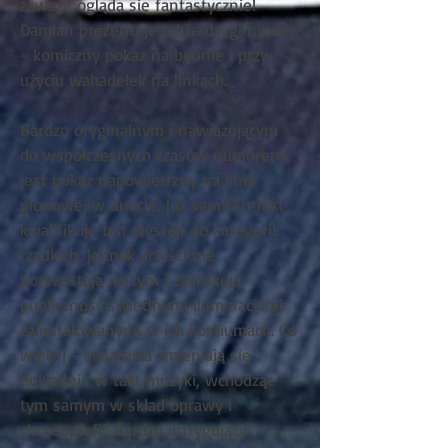
zawsze ogląda się fantastycznie!
Damian prezentuje także drugi numer
- komiczny pokaz na bębnie i przy
użyciu wahadełek na linkach.
Bardzo oryginalnym i nawiązującym
do współczesnych czasów numerem
jest pokaz napowietrzny na linie
pionowej w duecie. Już sam ten fakt
kwalifikuje ten występ do kategorii
rzadkich, jednak artyści nie
poprzestają na tym i zaskakują
publiczność świetlnymi iluminacjami
zainstalowanymi w ich kostiumach. Co
więcej - światełka zmieniają się
dokładnie w takt muzyki, wchodząc
tym samym w skład oprawy i
choreografii. Bardzo intrygujący