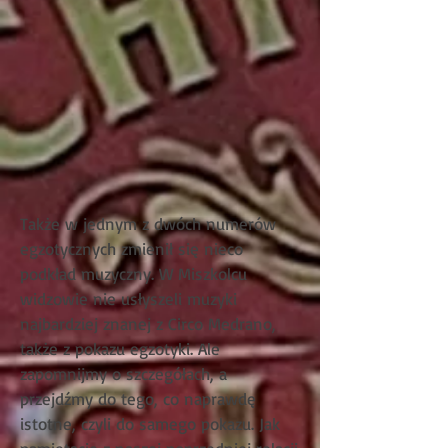
Także w jednym z dwóch numerów
egzotycznych zmienił się nieco
podkład muzyczny. W Miszkolcu
widzowie nie usłyszeli muzyki
najbardziej znanej z Circo Medrano,
także z pokazu egzotyki. Ale
zapomnijmy o szczegółach, a
przejdźmy do tego, co naprawdę
istotne, czyli do samego pokazu. Jak