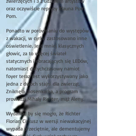
zwierzęcych i 3 z udziałem artystów
oraz oczywiście repryzy Klauna Pom
Pom.
Ponadto w porównaniu do występów
z wakacji, w cyrku zastosowano inne
oświetlenie. Jest mniej klasycznych
głowic, za to więcej świateł
statycznych i obracających się LEDów,
natomiast dotychczasowy namiot
foyer teraz jest wykorzystywany jako
jedna z dwóch stajni dla zwierząt.
Zniknęła piosenkarka, a program
prowadzi Mihaly Richter, mąż Aleny.
Wydawać by się mogło, że Richter
Florian Cirkusz w wersji niewakacyjnej
wypada przeciętnie, ale dementujemy