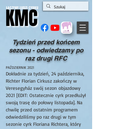
KMC
KMC
ŁĄCZYMY LUDZI CYRKU
Tydzień przed końcem
sezonu - odwiedzamy po
raz drugi RFC
PAŹDZIERNIK 2021
Dokładnie za tydzień, 24 października,
Richter Florian Cirkusz zakończy w
Veresegyház swój sezon objazdowy
2021 [EDIT: Ostatecznie cyrk przedłużył
swoją trasę do połowy listopada]. Na
chwilę przed ostatnim programem
odwiedziliśmy po raz drugi w tym
sezonie cyrk Floriana Richtera, który