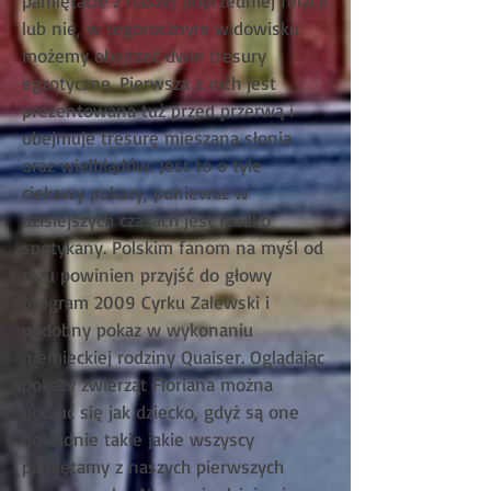
pamiętacie z naszej poprzedniej relacji
lub nie, w tegorocznym widowisku
możemy obejrzeć dwie tresury
egzotyczne. Pierwsza z nich jest
prezentowana tuż przed przerwą i
obejmuje tresurę mieszaną słonia
oraz wielbłądów. Jest to o tyle
ciekawy pokazy, ponieważ w
dzisiejszych czasach jest rzadko
spotykany. Polskim fanom na myśl od
razu powinien przyjść do głowy
program 2009 Cyrku Zalewski i
podobny pokaz w wykonaniu
niemieckiej rodziny Quaiser. Oglądając
pokazy zwierząt Floriana można
poczuć się jak dziecko, gdyż są one
dokładnie takie jakie wszyscy
pamiętamy z naszych pierwszych