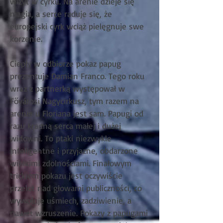
wizyt w cyrku. Na arenie dzieje się
magia, a serce raduje się, że
europejski cyrk wciąż pielęgnuje swe
korzenie.
Ciepły w odbiorze pokaz papug
prezentuje Damian Franco. Tego roku
wraz z partnerką występował w
Fővárosi Nagycirkusz, tym razem na
arenie u Floriana jest sam. Papugi od
razu kradną serca małej i dużej
widowni. To ptaki niezwykle
inteligentne i przyjazne, obdarzone
wielkimi zdolnościami. Finałowym
trickiem pokazu jest oczywiście
przelot nad głowami publiczności, co
wywołuje uśmiech, zadziwienie, a
nawet wzruszenie. Pokazy z papugami