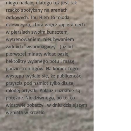
niego nadaje, dlatego też jest tak
rzadko spotykany na arenach
cyrkowych. Thu Hien to młoda
dziewczyna, która wręcz zapiera dech
w piersiach swoim kunsztem,
wytrenowaniem, nieużywaniem
żadnych "wspomagaczy". Już od
pierwszej minuty widać pasję,
hektolitry wylanego potu i masę
godzin treningów. Na koniec tego
występu wydaje się, że publiczność
przyszła pod namiot tylko dla tej
młodej artystki. Aplauz i uznanie są
potężne. Nic dziwnego, bo to, co
widzowie zobaczyli w dniu dzisiejszym
wgniata w krzesło.