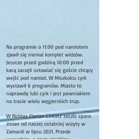
Na programie o 11:00 pod namiotem
zjawił się niemal komplet widzów.
Jeszcze przed godziną 10:00 przed
kasą zaczęli ustawiać się goście chcący
wejść pod namiot. W Miszkolcu cyrk
wystawił 6 programów. Miasto to
naprawdę lubi cyrk i jest pewniakiem
na trasie wielu węgierskich trup.
W Richter Florian Cirkusz zaszło sporo
zmian od naszej ostatniej wizyty w
Zamardi w lipcu 2021. Przede