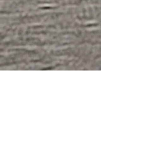
Poza wyżej wymienionymi numerami
w widowisku widzowie zobaczyli
jeszcze pokaz pudli prezentowany
przez Alenę Richter. Jak już
wielokrotnie podkreślaliśmy, artystka