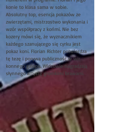
konie to klasa sama w sobie.
Absolutny top, esencja pokazów ze
zwierzętami, mistrzostwo wykonania i
wzór współpracy z końmi. Nie bez
kozery mówi się, że wyznacznikiem
każdego szanującego się cyrku jest
pokaz koni. Florian Richter potwierdza
tę tezę i porywa publiczność w wir
konnego galopu. Widzowie nagradzają
słynnego artystę gromkimi brawami.