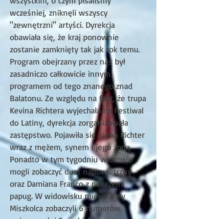
wszystkim, o czym pisaliśmy
wcześniej, zniknęli wszyscy
"zewnętrzni" artyści. Dyrekcja
obawiała się, że kraj ponownie
zostanie zamknięty tak jak rok temu.
Program obejrzany przez nas był
zasadniczo całkowicie innym
programem od tego znanego znad
Balatonu. Ze względu na fakt, że trupa
Kevina Richtera wyjechała na Festiwal
do Latiny, dyrekcja zorganizowała
zastępstwo. Pojawiła się Alena Richter
wraz z mężem, synem i jego żoną.
Ponadto w tym tygodniu widzowie
mogli zobaczyć duet napowietrzny
oraz Damiana Franco z pokazem
papug. W widowisku mieszkańcy
Miszkolca zobaczyli 6 numerów