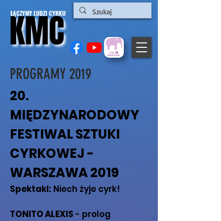
KMC
KMC
ŁĄCZYMY LUDZI CYRKU
PROGRAMY 2019
20.
MIĘDZYNARODOWY
FESTIWAL SZTUKI
CYRKOWEJ -
WARSZAWA 2019
Spektakl:
Niech żyje cyrk!
TONITO ALEXIS
- prolog