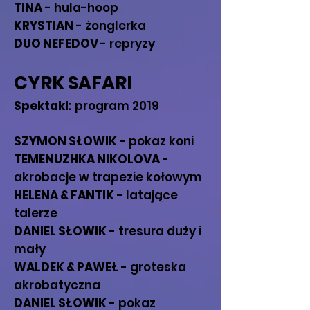
TINA
- hula-hoop
KRYSTIAN
- żonglerka
DUO NEFEDOV
- repryzy
CYRK SAFARI
Spektakl:
program 2019
SZYMON SŁOWIK
- pokaz koni
TEMENUZHKA NIKOLOVA
-
akrobacje w trapezie kołowym
HELENA & FANTIK
- latające
talerze
DANIEL SŁOWIK
- tresura duży i
mały
WALDEK & PAWEŁ
- groteska
akrobatyczna
DANIEL SŁOWIK
- pokaz