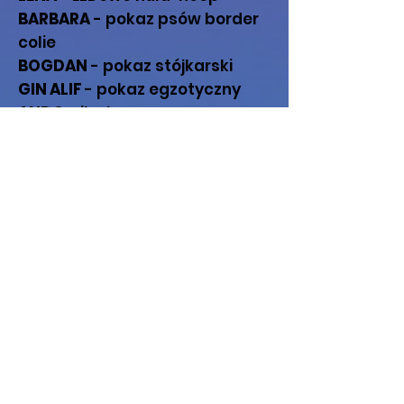
BARBARA
- pokaz psów border
colie
BOGDAN
- pokaz stójkarski
GIN ALIF
- pokaz egzotyczny
ANDO
- iluzja
KLAUN BARTOLINI
- pokaz psa
ANDŻELIKA
- akrobacje na
trapezie
BOGDAN
- akrobacje na drążku
LENA
- akrobacje w sieciach
BARBARA
- akrobacje na linie
pionowej
GIN ALIF
- pokaz "duży i mały"
KLAUN BARTOLINI
- repryzy
CYRK JUREMIX