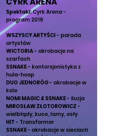
CYRK ARENA
Spektakl:
Cyrk Arena -
program 2019
WSZYSCY ARTYŚCI
- parada
artystów
WICTORIA
- akrobacje na
szarfach
SSNAKE
- kontorsjonistyka z
hula-hoop
DUO JEDNORÓG
- akrobacje w
kole
NOMI MAGIC & SSNAKE
- iluzja
MIROSŁAW ZŁOTOROWICZ
-
wielbłądy, kuce, lamy, osły
HIT
- Transformer
SSNAKE
- akrobacje w sieciach