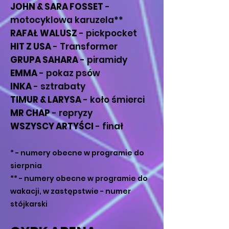
JOHN & SARA FOSSET
-
motocyklowa karuzela**
RAFAŁ WALUSZ
- pickpocket
HIT Z USA
- Transformer
GRUPA SAHARA
- piramidy
EMMA
- pokaz psów
INKA
- sztrabaty
TIMUR & LARYSA
- koło śmierci
MR CHAP
- repryzy
WSZYSCY ARTYŚCI
- finał
* - numery obecne w programie do
sierpnia
** - numery obecne w programie do
wakacji, w zastępstwie - numer
stójkarski