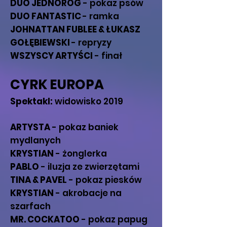
DUO JEDNORÓG
- pokaz psów
DUO FANTASTIC
- ramka
JOHNATTAN FUBLEE & ŁUKASZ
GOŁĘBIEWSKI
- repryzy
WSZYSCY ARTYŚCI
- finał
CYRK EUROPA
Spektakl:
widowisko 2019
ARTYSTA
- pokaz baniek
mydlanych
KRYSTIAN
- żonglerka
PABLO
- iluzja ze zwierzętami
TINA & PAVEL
- pokaz piesków
KRYSTIAN
- akrobacje na
szarfach
MR. COCKATOO
- pokaz papug