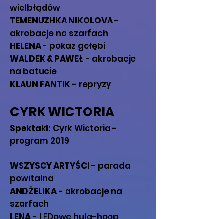
wielbłądów
TEMENUZHKA NIKOLOVA
-
akrobacje na szarfach
HELENA
- pokaz gołębi
WALDEK & PAWEŁ
- akrobacje
na batucie
KLAUN FANTIK
- repryzy
CYRK WICTORIA
Spektakl:
Cyrk Wictoria -
program 2019
WSZYSCY ARTYŚCI
- parada
powitalna
ANDŻELIKA
- akrobacje na
szarfach
LENA
- LEDowe hula-hoop