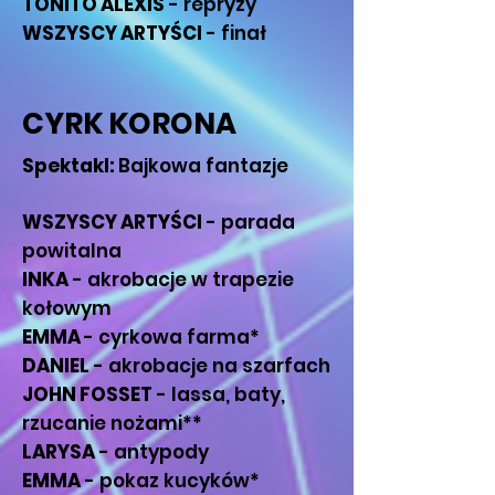
TONITO ALEXIS
- repryzy
WSZYSCY ARTYŚCI
- finał
CYRK KORONA
Spektakl:
Bajkowa fantazje
WSZYSCY ARTYŚCI
- parada
powitalna
INKA
- akrobacje w trapezie
kołowym
EMMA
- cyrkowa farma*
DANIEL
- akrobacje na szarfach
JOHN FOSSET
- lassa, baty,
rzucanie nożami**
LARYSA
- antypody
EMMA
- pokaz kucyków*