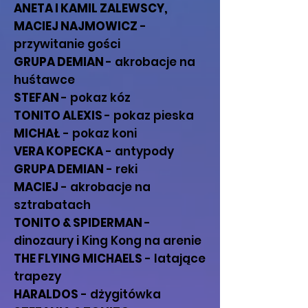
ANETA I KAMIL ZALEWSCY,
MACIEJ NAJMOWICZ
-
przywitanie gości
GRUPA DEMIAN
- akrobacje na
huśtawce
STEFAN
- pokaz kóz
TONITO ALEXIS
- pokaz pieska
MICHAŁ
- pokaz koni
VERA KOPECKA
- antypody
GRUPA DEMIAN
- reki
MACIEJ
- akrobacje na
sztrabatach
TONITO & SPIDERMAN
-
dinozaury i King Kong na arenie
THE FLYING MICHAELS
- latające
trapezy
HARALDOS
- dżygitówka