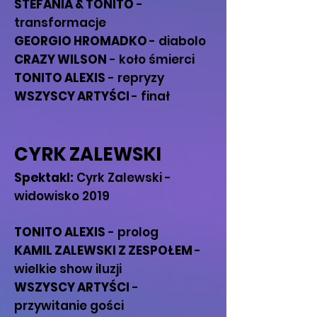
STEFANIA & TONITO
-
transformacje
GEORGIO HROMADKO
- diabolo
CRAZY WILSON
- koło śmierci
TONITO ALEXIS
- repryzy
WSZYSCY ARTYŚCI
- finał
CYRK ZALEWSKI
Spektakl:
Cyrk Zalewski -
widowisko 2019
TONITO ALEXIS
- prolog
KAMIL ZALEWSKI Z ZESPOŁEM
-
wielkie show iluzji
WSZYSCY ARTYŚCI
-
przywitanie gości