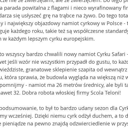
zcze nie ze zwierzętami, ale ze zwierzęciem. Do tego pr
 parada powitalna z flagami i nieco wyrafinowany fina
rza się usłyszeć grę na trąbce na żywo. Do tego tota
y i największy objazdowy namiot cyrkowy w Polsce - t
uguje każdego roku, takie też są współczesne standard
 w każdym lepszym cyrku europejskim. 
 to wszyscy bardzo chwalili nowy namiot Cyrku Safari -
wet jeśli wzór nie wszystkim przypadł do gustu, to każ
ieździste, granatowe sklepienie szapita od wewnątrz
, która sprawia, że budowla wygląda na większą niż 
ypomnijmy - namiot ma 26 metrów średnicy, ale byli ta
awet 32. Dobra robota włoskiej firmy Scola Teloni! 
podsumowanie, to był to bardzo udany sezon dla Cyrk
śmy wcześniej. Dzięki niemu cyrk odżył duchem, a to 
e pieniądze na pewno znajdą odzwierciedlenie w przy