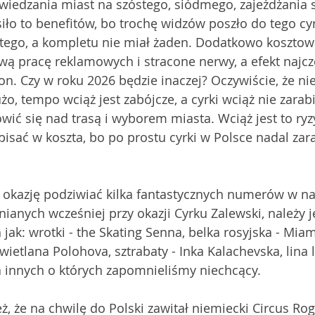
wiedzania miast na szóstego, siódmego, zajeżdżania so
ło to benefitów, bo trochę widzów poszło do tego cyr
mtego, a kompletu nie miał żaden. Dodatkowo kosztowa
ą pracę reklamowych i stracone nerwy, a efekt najcz
on. Czy w roku 2026 będzie inaczej? Oczywiście, że ni
żo, tempo wciąż jest zabójcze, a cyrki wciąż nie zarabia
wić się nad trasą i wyborem miasta. Wciąż jest to ryzy
sać w koszta, bo po prostu cyrki w Polsce nadal zara
 okazję podziwiać kilka fantastycznych numerów w na
anych wcześniej przy okazji Cyrku Zalewski, należy j
ak: wrotki - the Skating Senna, belka rosyjska - Miami
wietlana Polohova, sztrabaty - Inka Kalachevska, lina luź
a innych o których zapomnieliśmy niechcący. 
, że na chwilę do Polski zawitał niemiecki Circus Roga