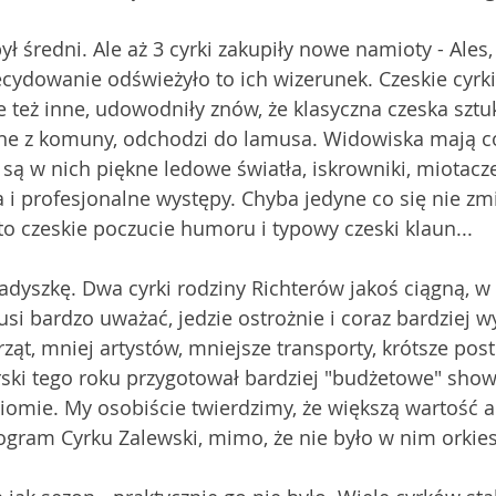
ł średni. Ale aż 3 cyrki zakupiły nowe namioty - Ales, 
cydowanie odświeżyło to ich wizerunek. Czeskie cyrki, 
e też inne, udowodniły znów, że klasyczna czeska sztu
e z komuny, odchodzi do lamusa. Widowiska mają co
ą w nich piękne ledowe światła, iskrowniki, miotacze
 profesjonalne występy. Chyba jedyne co się nie zmi
to czeskie poczucie humoru i typowy czeski klaun... 
dyszkę. Dwa cyrki rodziny Richterów jakoś ciągną, w
usi bardzo uważać, jedzie ostrożnie i coraz bardziej w
ząt, mniej artystów, mniejsze transporty, krótsze post
ski tego roku przygotował bardziej "budżetowe" show
mie. My osobiście twierdzimy, że większą wartość ar
ogram Cyrku Zalewski, mimo, że nie było w nim orkiest