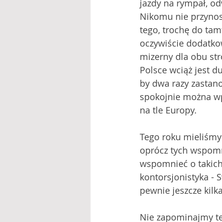
jazdy na rympał, od
Nikomu nie przynosi
tego, trochę do ta
oczywiście dodatkow
mizerny dla obu str
Polsce wciąż jest du
by dwa razy zastano
spokojnie można wpi
na tle Europy. 
Tego roku mieliśmy
oprócz tych wspomni
wspomnieć o takich j
kontorsjonistyka - S
pewnie jeszcze kilk
Nie zapominajmy też