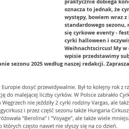
praktycznie dobiega końc
oznacza to jednak, że cy
występy, bowiem wraz z
standardowego sezonu, 
się cyrkowe eventy - fest
cyrki halloween i oczywiś
Weihnachtscircus! My w 
wpisie przedstawimy su
ie sezonu 2025 według naszej redakcji. Zaprasz
Europie dosyć przewidywalnie. Był to kolejny rok z r
ę do malejącej liczby cyrków. W Polsce zabrakło Cyr
Węgrzech nie jeździły 2 cyrki rodziny Vargas, ale tak
gycirkusz i przez część sezonu także Hungaria Cirkusz
żowała "Berolina" i "Voyage", ale także wiele mniejs
 których często nawet nie słyszy się na co dzień. 