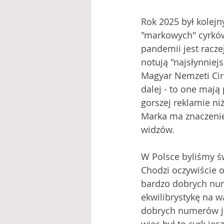
Rok 2025 był kolej
"markowych" cyrków 
pandemii jest racze
notują "najsłynniej
Magyar Nemzeti Cirk
dalej - to one mają
gorszej reklamie niż
Marka ma znaczenie,
widzów. 
W Polsce byliśmy ś
Chodzi oczywiście o
bardzo dobrych nume
ekwilibrystykę na w
dobrych numerów jak