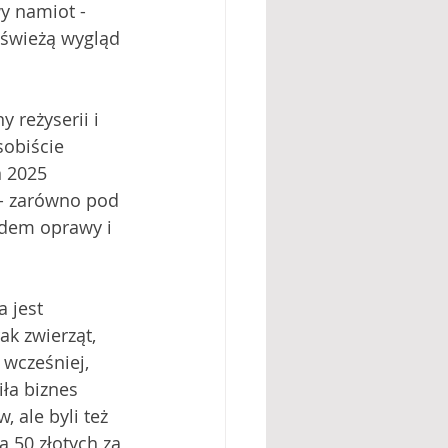
y namiot - 
odświeżą wygląd 
 reżyserii i 
obiście 
 2025 
 - zarówno pod 
ędem oprawy i 
 jest 
ak zwierząt, 
 wcześniej, 
ła biznes 
 ale byli też 
a 50 złotych za 