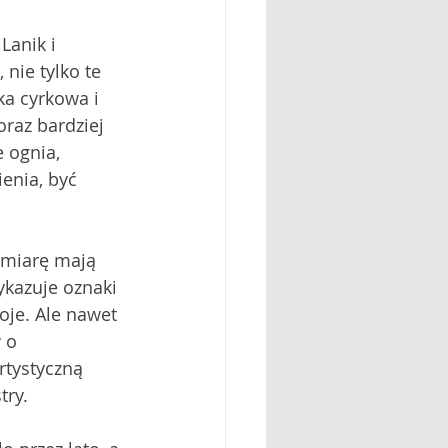
Lanik i 
nie tylko te 
ka cyrkowa i 
raz bardziej 
 ognia, 
enia, być 
 miarę mają 
ykazuje oznaki 
oje. Ale nawet 
 o 
tystyczną 
ry. 