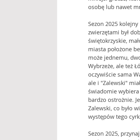
osobę lub nawet mni
Sezon 2025 kolejny 
zwierzętami był dob
świętokrzyskie, mał
miasta położone bez
może jednemu, dwom
Wybrzeże, ale też Ł
oczywiście sama Wa
ale i "Zalewski" mi
świadomie wybiera g
bardzo ostrożnie. J
Zalewski, co było w
występów tego cyrk
Sezon 2025, przynaj