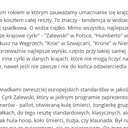
nym rokiem w którym zauważamy umacnianie się kraj
kosztem całej reszty. To znaczy - tendencja w widza
j spadkowa. O widza ciężko. Mimo wszystko, najlepsze
sze krajowe cyrki" - "Zalewski" w Polsce, "Humberto" 
usz na Węgrzech, "Knie" w Szwajcarii, "Krone" w Niem
 przeważnie najlepsze wyniki, często przy takiej samej
 inne cyrki w danych krajach, które nie mogą liczyć na
 nawet jeśli nie zawsze i nie do końca odzwierciedla
wiadkami (wreszcie) europejskich standardów w jakoś
 Cyrk Zalewski, który w jednym programie zaprezento
rów - pallot, otwieraną kulę śmierci, żonglerkę gru
ałkach, do tego resztę standardowych, klasycznych, al
 hula-hoop, koło śmierci, iluzja, czy klaunada. Był n