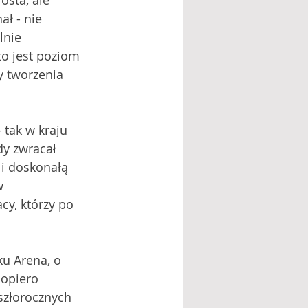
osta, ale 
ł - nie 
lnie 
o jest poziom 
y tworzenia 
 tak w kraju 
dy zwracał 
 i doskonałą 
w 
cy, którzy po 
u Arena, o 
dopiero 
szłorocznych 