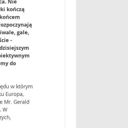
a. Nie 
rki kończą 
 końcem 
rozpoczynają 
iwale, gale, 
cie - 
dzisiejszym 
biektywnym 
amy do 
zędu w którym 
ku Europa, 
że Mr. Gerald 
. W 
zych, 