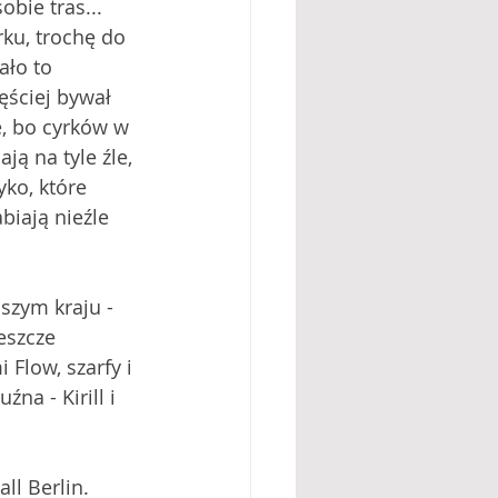
bie tras... 
ku, trochę do 
ło to 
ęściej bywał 
e, bo cyrków w 
ją na tyle źle, 
ko, które 
biają nieźle 
szym kraju - 
eszcze 
 Flow, szarfy i 
na - Kirill i 
ll Berlin. 