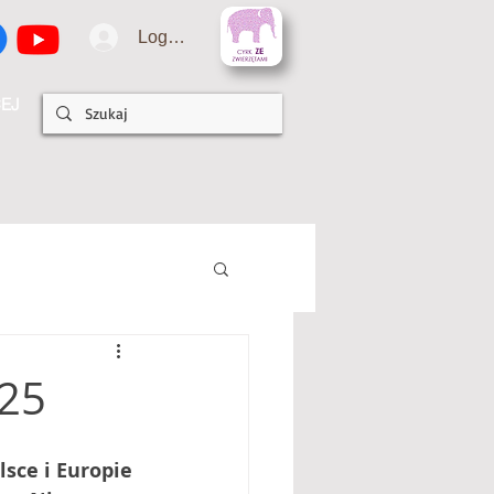
Logowanie
EJ
25
sce i Europie 