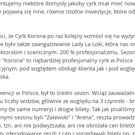
ntujemy niektóre domysły jakoby cyrk miał mieć now
le pojawią się inne, równie istotne inwestycje, które 
i, że Cyrk Korona po raz kolejny wzniósł się na wyżyny
 było także zaangażowanie Lady La Loki, która nas os
ktorskim i scenicznym. 200 % profesjonalizmu. Sezon
że "Korona" to najbardziej profesjonalny cyrk w Polsce
yjnym, pod względem obsługi klienta jak i pod wzgl
ska. 
ncji w Polsce, był to średni sezon. Wciąż zauważalna
 liczby widzów, głównie ze względu na 3 czynniki - br
y (te same numery) i drogie bilety. Tak jak pisaliśmy
ymi sezonu byli "Zalewski" i "Arena", reszta prowadzi
zn. ani nie podwyższała, ani nie obniżała cen biletów,
zy zdecydowanie zeszli z cen i sprzedawali bilety np. z