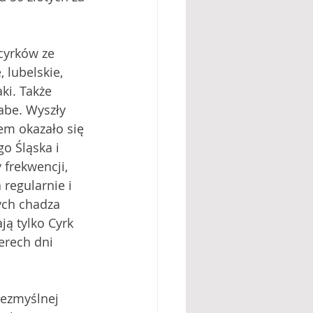
cyrków ze 
lubelskie, 
ki. Także 
abe. Wyszły 
m okazało się 
o Śląska i 
frekwencji, 
regularnie i 
ych chadza 
ją tylko Cyrk 
erech dni 
bezmyślnej 