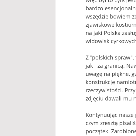
więc był to cyrk jes
bardzo esencjonalna
wszędzie bowiem zda
zjawiskowe kostium
na jaki Polska zasł
widowisk cyrkowych
Z "polskich spraw",
jak i za granicą. Na
uwagę na piękne, gw
konstrukcję namiotu
rzeczywistości. Prz
zdjęciu dawali mu n
Kontynuując nasze 
czym zresztą pisali
początek. Zarobion