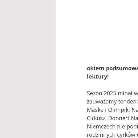
okiem podsumowan
lektury! 
Sezon 2025 minął w 
zauważamy tendencj
Maska i Olimpik. Na 
Cirkusz, Donnert Na
Niemczech nie podró
rodzinnych cyrków o