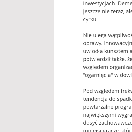
inwestycjach. Deme
jeszcze nie teraz, a
cyrku. 
Nie ulega wątpliwośc
oprawy. Innowacyjne
uwiodła kunsztem a
potwierdził także, 
względem organizac
"ogarnięcia" widowi
Pod względem frekwe
tendencja do spadku
powtarzalne program
największymi wygran
dosyć zachowawczo, t
mniejsi gracze, któr