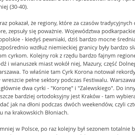
ej (30-40). 
raz pokazał, że regiony, które za czasów tradycyjnych 
re, zepsuły się poważnie. Województwa podkarpackie, 
opolskie - kiedyś pewniaki, dziś bardzo mocne średnia
pośrednio wzdłuż niemieckiej granicy były bardzo sł
 cyrkom. Kolejny rok z rzędu bardzo fajnym regione
ódź i wianuszek miast wokół niej, Mazury, część Dolneg
rszawa. To właśnie tam Cyrk Korona notował rekordy 
ał wreszcie pełne sektory podczas Festiwalu. Warszawa 
łównie dwa cyrki - "Koronę" i "Zalewskiego". Do inn
eszcze bardziej ortodoksyjny jest Kraków - tam wybiera
idać jak na dłoni podczas dwóch weekendów, czyli czt
u na krakowskich Błoniach. 
mniej w Polsce, po raz kolejny był sezonem totalnie 