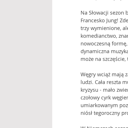
Na Słowacji sezon by
Francesko Jung! Zde
trzy wymienione, al
komedianctwo, znan
nowoczesną formę, s
dynamiczna muzyka i
może na szczęście, 
Węgry wciąż mają za
ludzi. Cała reszta m
kryzysu - mało zwier
czołowy cyrk węgier
umiarkowanym pozio
niósł tegoroczny pr