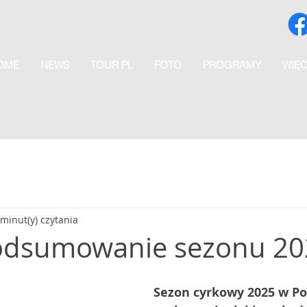
OME
NEWS
TOUR PL
FOTO
PROGRAMY
WIĘC
 minut(y) czytania
odsumowanie sezonu 20
Sezon cyrkowy 2025 w Pol