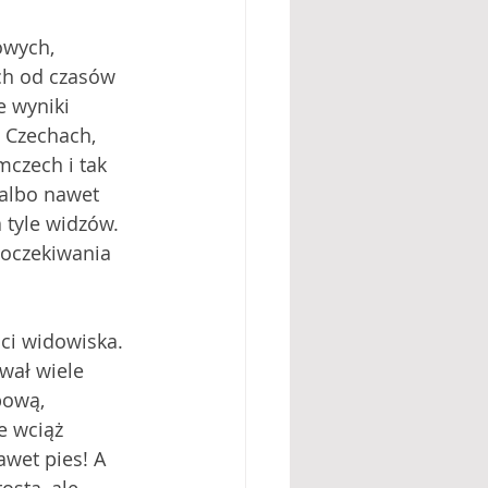
owych, 
ch od czasów 
 wyniki 
w Czechach, 
czech i tak 
 albo nawet 
 tyle widzów. 
 oczekiwania 
ci widowiska. 
wał wiele 
pową, 
e wciąż 
awet pies! A 