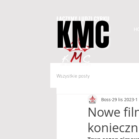
KMC
KMC
ŁĄCZYMY LUDZI CYRKU
H
Wszystkie posty
Boss
29 lis 2023
1
Nowe fil
konieczn