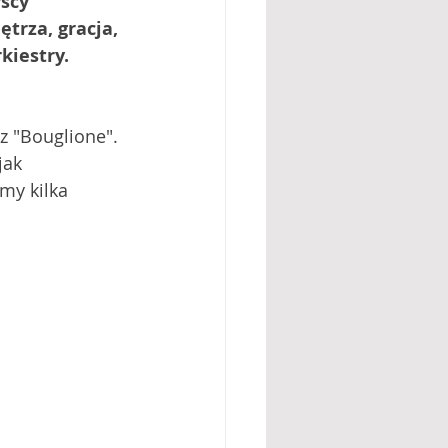
scy 
trza, gracja, 
kiestry. 
z "Bouglione". 
jak 
my kilka 