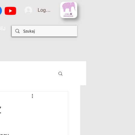
Logowanie
EJ
z