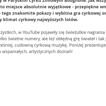
y w Paryskim Cyrku Zimowym Bouglione. Jak wszy
to miejsce absolutnie wyjątkowe - przepiękne wnę
do tego znakomite pokazy i wybitna gra cyrkowej or
y klimat cyrkowy najwyższych lotów. 
zystkich, w YouTube pojawiły się świeżutkie nagrania 
lko świetne numery, ale też obłędną grę świateł i tak 
śniej, cudowną cyrkową muzykę. Poniżej prezentuje
 wspaniałych, artystycznych doznań! 