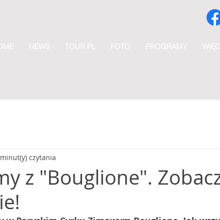
OME
NEWS
TOUR PL
FOTO
PROGRAMY
WIĘC
 minut(y) czytania
my z "Bouglione". Zobac
ie!