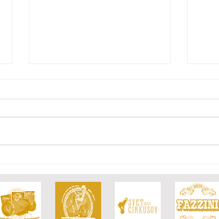
Nowy design kasy
Nowe
"Imperiala"
Cyrk