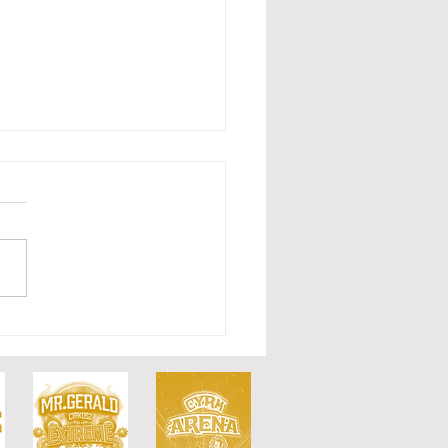
 głowice świetlne w
u Arena