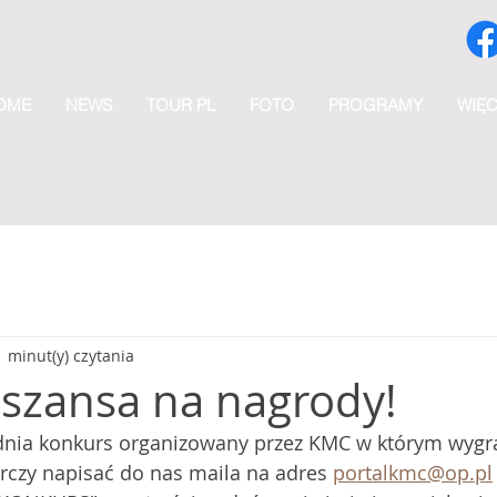
OME
NEWS
TOUR PL
FOTO
PROGRAMY
WIĘC
1 minut(y) czytania
 szansa na nagrody!
o dnia konkurs organizowany przez KMC w którym wygr
rczy napisać do nas maila na adres 
portalkmc@op.pl