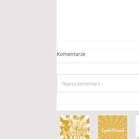
Komentarze
Napisz komentarz...
Burza zniszczyła Circus
Humberto