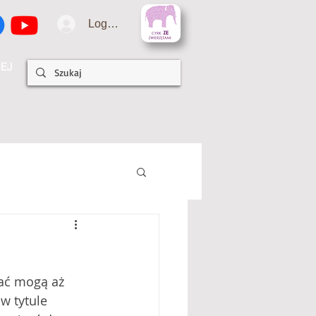
Logowanie
EJ
ać mogą aż 
 w tytule 