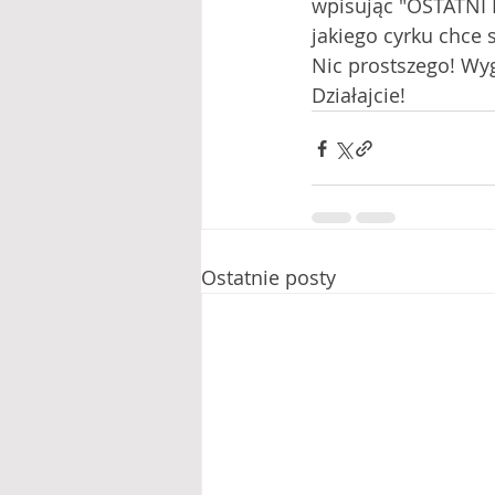
wpisując "OSTATNI K
jakiego cyrku chce 
Nic prostszego! Wyg
Działajcie! 
Ostatnie posty