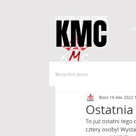
KMC
KMC
ŁĄCZYMY LUDZI CYRKU
H
Wszystkie posty
Boss
16 kwi 2022
Ostatnia
To już ostatni teg
cztery osoby! Wysta