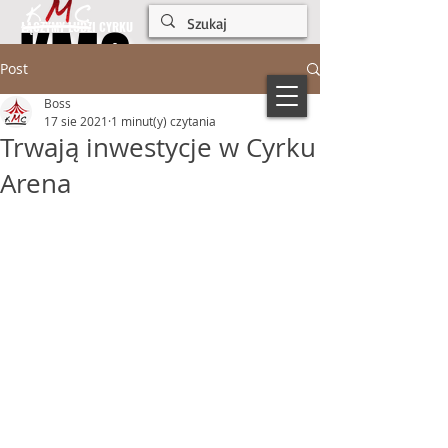
KMC
KMC
ŁĄCZYMY LUDZI CYRKU
Post
Boss
17 sie 2021
1 minut(y) czytania
Trwają inwestycje w Cyrku
Arena