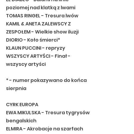
poziomej nad klatką z lwami
TOMAS RINGEL - Tresura lwów
KAMIL & ANETA ZALEWSCY Z
ZESPOŁEM - Wielkie show iluzji
DIORIO - Koło śmierci*
KLAUN PUCCINI - repryzy
WSZYSCY ARTYŚCI - Finał -
wszyscy artyści
* - numer pokazywano do końca
sierpnia
CYRK EUROPA
EWA MIKULSKA - Tresura tygrysów
bengalskich
ELMIRA - Akrobacje na szarfach