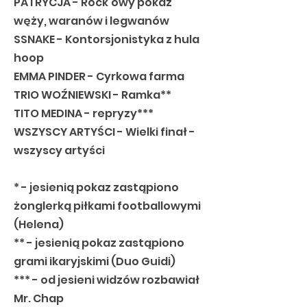
PATRYCJA - Rock'owy pokaz
węży, waranów i legwanów
SSNAKE - Kontorsjonistyka z hula
hoop
EMMA PINDER - Cyrkowa farma
TRIO WOŹNIEWSKI - Ramka**
TITO MEDINA - repryzy***
WSZYSCY ARTYŚCI - Wielki finał -
wszyscy artyści
* - jesienią pokaz zastąpiono
żonglerką piłkami footballowymi
(Helena)
** - jesienią pokaz zastąpiono
grami ikaryjskimi (Duo Guidi)
*** - od jesieni widzów rozbawiał
Mr. Chap