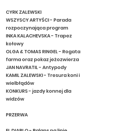
CYRK ZALEWSKI
WSZYSCY ARTYŚCI - Parada
rozpoczynająca program
INKA KALACHEVSKA - Trapez
kołowy
OLGA & TOMAS RINGEL - Rogata
farma oraz pokaz jeżozwierza
JAN NAVRATIL - Antypody
KAMIL ZALEWSKI - Tresura koni i
wielbłądów
KONKURS - jazdy konnej dla
widzów
PRZERWA
EL DIABLO - Balans na linie