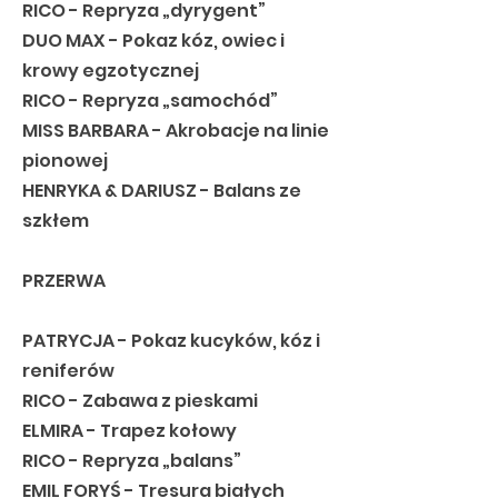
RICO - Repryza „dyrygent”
DUO MAX - Pokaz kóz, owiec i
krowy egzotycznej
RICO - Repryza „samochód”
MISS BARBARA - Akrobacje na linie
pionowej
HENRYKA & DARIUSZ - Balans ze
szkłem
PRZERWA
PATRYCJA - Pokaz kucyków, kóz i
reniferów
RICO - Zabawa z pieskami
ELMIRA - Trapez kołowy
RICO - Repryza „balans”
EMIL FORYŚ - Tresura białych