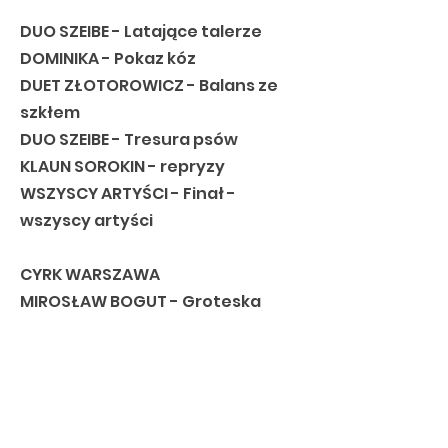
DUO SZEIBE - Latające talerze
DOMINIKA - Pokaz kóz
DUET ZŁOTOROWICZ - Balans ze
szkłem
DUO SZEIBE - Tresura psów
KLAUN SOROKIN - repryzy
WSZYSCY ARTYŚCI - Finał -
wszyscy artyści
CYRK WARSZAWA
MIROSŁAW BOGUT - Groteska
akrobatyczna "Halo Taxi"
JAKUB - Żonglerka
OLEG SYSUN - Numer
ekwilibrystyczny
HELENA & FANTIK - Pokaz piesków,