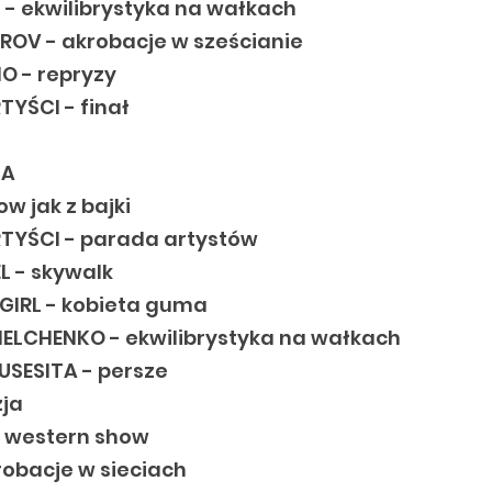
- ekwilibrystyka na wałkach
TROV - akrobacje w sześcianie
O - repryzy
YŚCI - finał
NA
ow jak z bajki
TYŚCI - parada artystów
L - skywalk
IRL - kobieta guma
ELCHENKO - ekwilibrystyka na wałkach
USESITA - persze
zja
 western show
robacje w sieciach