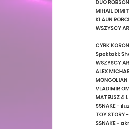
DUO ROBSON 
MIHAIL DIMI
KLAUN ROBCI
WSZYSCY ART
CYRK KORO
Spektakl: Sh
WSZYSCY AR
ALEX MICHAE
MONGOLIAN G
VLADIMIR OM
MATEUSZ & L
SSNAKE - ilu
TOY STORY -
SSNAKE - ak