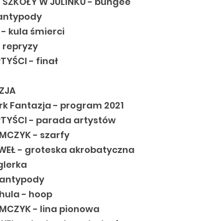
 SZKOŁY W JULINKU - bungee
 antypody
 - kula śmierci
 repryzy
YŚCI - finał
ZJA
rk Fantazja - program 2021
TYŚCI - parada artystów
MCZYK - szarfy
WEŁ - groteska akrobatyczna
glerka
 antypody
hula - hoop
MCZYK - lina pionowa