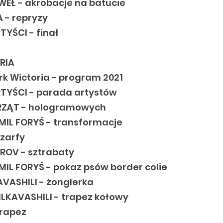
WEŁ - akrobacje na batucie
 - repryzy
YŚCI - finał
RIA
rk Wictoria - program 2021
TYŚCI - parada artystów
RZĄT - hologramowych
MIL FORYŚ - transformacje
szarfy
TROV - sztrabaty
MIL FORYŚ - pokaz psów border colie
VASHILI - żonglerka
ILKAVASHILI - trapez kołowy
trapez