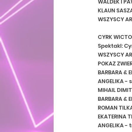
WALDEK I PA
KLAUN SASZA
WSZYSCY ART
CYRK WICTO
Spektakl: Cy
WSZYSCY AR
POKAZ ZWIE
BARBARA & E
ANGELIKA - 
MIHAIL DIMI
BARBARA & E
ROMAN TILKA
EKATERINA T
ANGELIKA - 