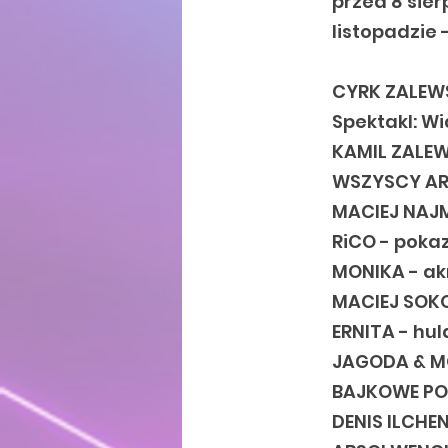
przed 8 sier
listopadzie 
CYRK ZALEW
Spektakl: W
KAMIL ZALEWS
WSZYSCY AR
MACIEJ NAJ
RiCO - poka
MONIKA - ak
MACIEJ SOKO
ERNITA - hu
JAGODA & MO
BAJKOWE PO
DENIS ILCHE