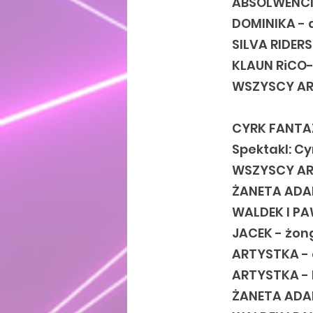
ABSOLWENCI
DOMINIKA -
SILVA RIDERS
KLAUN RiCO-
WSZYSCY ART
CYRK FANTA
Spektakl: Cy
WSZYSCY AR
ŻANETA ADA
WALDEK I PA
JACEK - żon
ARTYSTKA -
ARTYSTKA - 
ŻANETA ADA