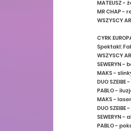
MATEUSZ - ż
MR CHAP - r
WSZYSCY ART
CYRK EUROP
Spektakl: F
WSZYSCY AR
SEWERYN - b
MAKS - slink
DUO SZEIBE -
PABLO - iluz
MAKS - las
DUO SZEIBE 
SEWERYN - a
PABLO - pok