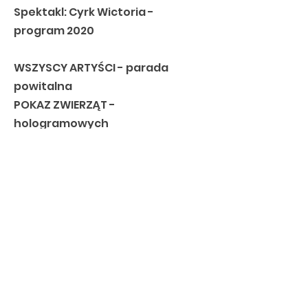
Spektakl: Cyrk Wictoria -
program 2020
WSZYSCY ARTYŚCI - parada
powitalna
POKAZ ZWIERZĄT -
hologramowych
ANDŻELIKA - akrobacje na
szarfach
MIHAIL - sztrabaty
BARBARA - pokaz psów border
colie
BOGDAN - pokaz stójkarski
GIN ALIF - pokaz egzotyczny
DUO FORYŚ - transformacje
ANDŻELIKA - akrobacje na