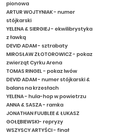
pionowa
ARTUR WOJTYNIAK - numer
stójkarski
YELENA & SIERGIEJ - ekwilibrystyka
z ławką
DEVID ADAM - sztrabaty
MIROSŁAW ZŁOTOROWICZ - pokaz
zwierząt Cyrku Arena
TOMAS RINGEL - pokaz lwów
DEVID ADAM - numer stójkarski &
balans na krzesłach
YELENA - hula-hop w powietrzu
ANNA & SASZA - ramka
JONATHAN FUUBLEE & ŁUKASZ
GOŁĘBIEWSKI- repryzy
WSZYSCY ARTYŚCI - finał