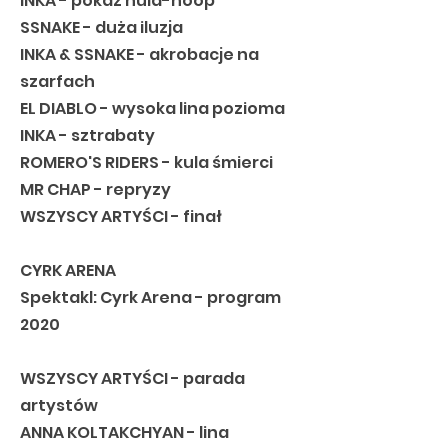
INKA - pokaz hula-hoop
SSNAKE - duża iluzja
INKA & SSNAKE - akrobacje na
szarfach
EL DIABLO - wysoka lina pozioma
INKA - sztrabaty
ROMERO'S RIDERS - kula śmierci
MR CHAP - repryzy
WSZYSCY ARTYŚCI - finał
CYRK ARENA
Spektakl: Cyrk Arena - program
2020
WSZYSCY ARTYŚCI - parada
artystów
ANNA KOLTAKCHYAN - lina