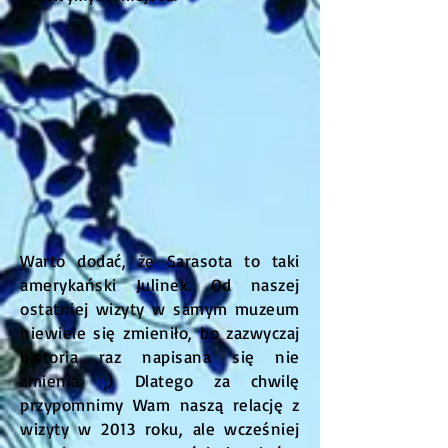
Warto dodać, że Sarasota to taki
amerykański Julinek. Od naszej
ostatniej wizyty w samym muzeum
niewiele się zmieniło, bo zazwyczaj
historia raz napisana się nie
zmienia. ;) Dlatego za chwilę
przypomnimy Wam naszą relację z
wizyty w 2013 roku, ale wcześniej