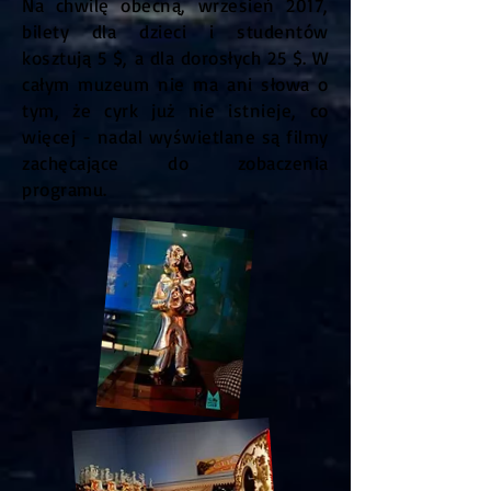
Na chwilę obecną, wrzesień 2017,
bilety dla dzieci i studentów
kosztują 5 $, a dla dorosłych 25 $. W
całym muzeum nie ma ani słowa o
tym, że cyrk już nie istnieje, co
więcej - nadal wyświetlane są filmy
zachęcające do zobaczenia
programu.