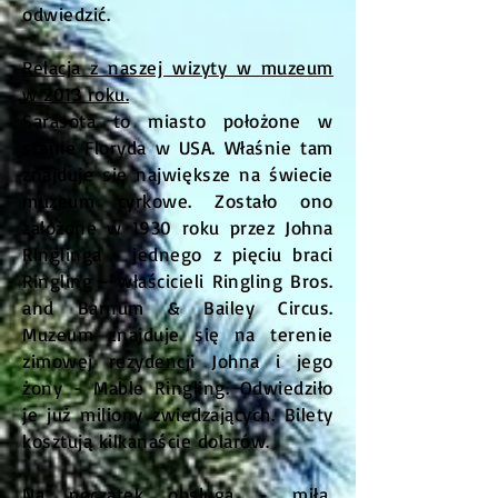
odwiedzić.
Relacja z naszej wizyty w muzeum
w 2013 roku.
Sarasota to miasto położone w
stanie Floryda w USA. Właśnie tam
znajduje się największe na świecie
muzeum cyrkowe. Zostało ono
założone w 1930 roku przez Johna
Ringlinga - jednego z pięciu braci
Ringling - właścicieli Ringling Bros.
and Barnum & Bailey Circus.
Muzeum znajduje się na terenie
zimowej rezydencji Johna i jego
żony - Mable Ringling. Odwiedziło
je już miliony zwiedzających. Bilety
kosztują kilkanaście dolarów.
Na początek obsługa - miła,