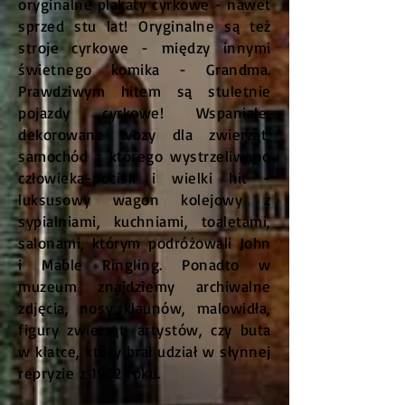
oryginalne plakaty cyrkowe - nawet
sprzed stu lat! Oryginalne są też
stroje cyrkowe - między innymi
świetnego komika - Grandma.
Prawdziwym hitem są stuletnie
pojazdy cyrkowe! Wspaniałe,
dekorowane wozy dla zwierząt,
samochód z którego wystrzeliwano
człowieka-pocisk i wielki hit -
luksusowy wagon kolejowy z
sypialniami, kuchniami, toaletami,
salonami, którym podróżowali John
i Mable Ringling. Ponadto w
muzeum znajdziemy archiwalne
zdjęcia, nosy klaunów, malowidła,
figury zwierząt, artystów, czy buta
w klatce, który brał udział w słynnej
repryzie z 1952 roku.