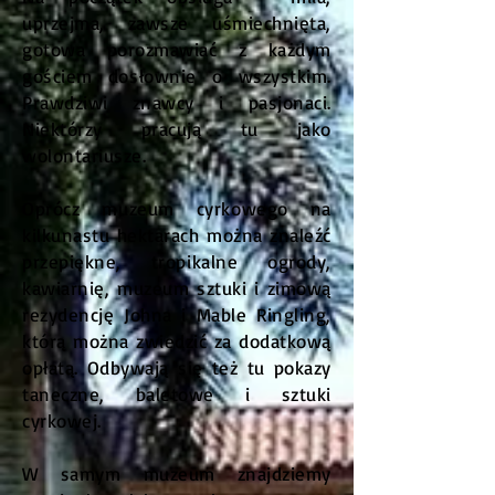
uprzejma, zawsze uśmiechnięta,
gotowa porozmawiać z każdym
gościem dosłownie o wszystkim.
Prawdziwi znawcy i pasjonaci.
Niektórzy pracują tu jako
wolontariusze.
Oprócz muzeum cyrkowego na
kilkunastu hektarach można znaleźć
przepiękne, tropikalne ogrody,
kawiarnię, muzeum sztuki i zimową
rezydencję Johna i Mable Ringling,
którą można zwiedzić za dodatkową
opłatą. Odbywają się też tu pokazy
taneczne, baletowe i sztuki
cyrkowej.
W samym muzeum znajdziemy