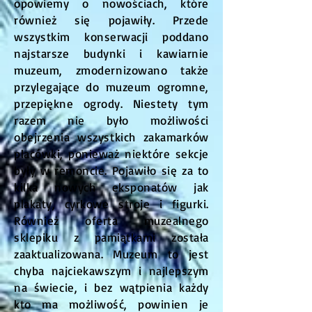
opowiemy o nowościach, które
również się pojawiły. Przede
wszystkim konserwacji poddano
najstarsze budynki i kawiarnie
muzeum, zmodernizowano także
przylegające do muzeum ogromne,
przepiękne ogrody. Niestety tym
razem nie było możliwości
obejrzenia wszystkich zakamarków
placówki, ponieważ niektóre sekcje
były w remoncie. Pojawiło się za to
kilka nowych eksponatów jak
plakaty, cyrkowe stroje i figurki.
Również oferta muzealnego
sklepiku z pamiątkami została
zaaktualizowana. Muzeum to jest
chyba najciekawszym i najlepszym
na świecie, i bez wątpienia każdy
kto ma możliwość, powinien je