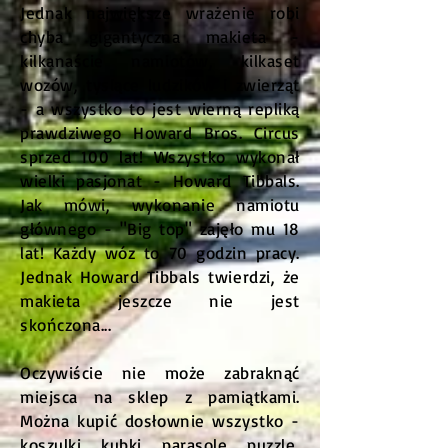
Jednak największe wrażenie robi
chyba gigantyczna makieta -
kilkanaście namiotów, kilkaset
wozów, tysiące ludzików i zwierząt
- a wszystko to jest wierną repliką
prawdziwego Howard Bros. Circus
sprzed 100 lat! Wszystko wykonał
wielki pasjonat - Howard Tibbals.
Jak mówi, wykonanie namiotu
głównego - "Big top" zajęło mu 18
lat! Każdy wóz to 70 godzin pracy.
Jednak Howard Tibbals twierdzi, że
makieta jeszcze nie jest
skończona...
Oczywiście nie może zabraknąć
miejsca na sklep z pamiątkami.
Można kupić dosłownie wszystko -
koszulki, kubki, parasole, puzzle,