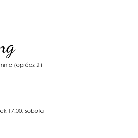
ng
nnie (oprócz 2 i
tek 17
:0
0; sobota