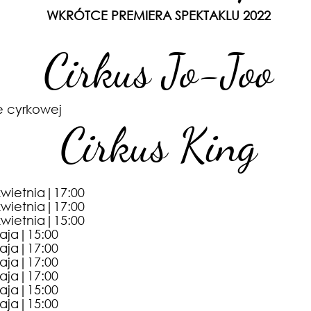
WKRÓTCE PREMIERA SPEKTAKLU 2022
Cirkus Jo-Joo
e cyrkowej
Cirkus King
wietnia
|
17
:0
0
wietnia
|
17
:0
0
wietnia
|
15
:0
0
aja
|
15
:0
0
aja
|
17
:0
0
aja
|
17
:0
0
aja
|
17
:0
0
aja
|
15
:0
0
aja
|
15
:0
0