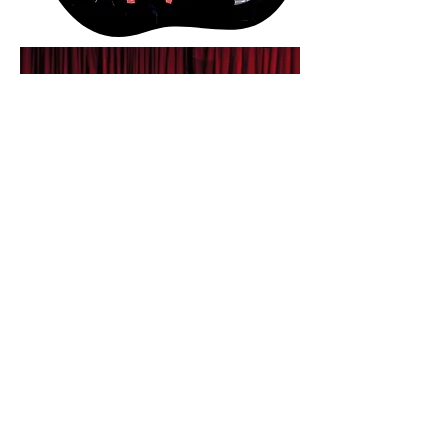
Cyrk
Korona
WARSZAWA
-