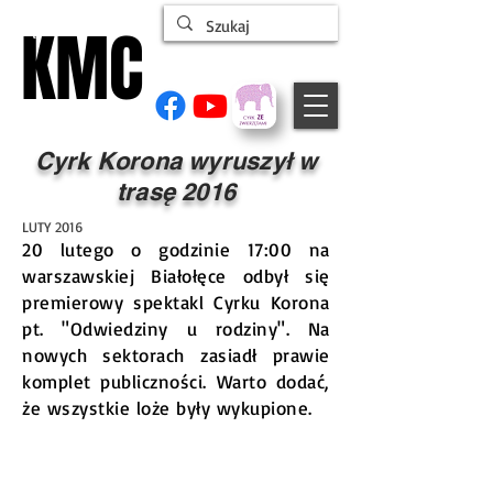
KMC
KMC
ŁĄCZYMY LUDZI CYRKU
Cyrk Korona wyruszył w
trasę 2016
LUTY 2016
20 lutego o godzinie 17:00 na
warszawskiej Białołęce odbył się
premierowy spektakl Cyrku Korona
pt. "Odwiedziny u rodziny". Na
nowych sektorach zasiadł prawie
komplet publiczności. Warto dodać,
że wszystkie loże były wykupione.