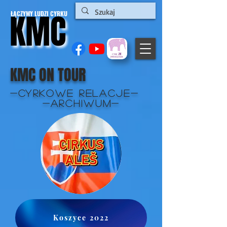
KMC
KMC
ŁĄCZYMY LUDZI CYRKU
KMC ON TOUR
-CYRKOWE RELACJE-
-ARCHIWUM-
Koszyce 2022