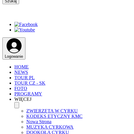
ŁĄCZYMY LUDZI CYRKU
Logowanie
HOME
NEWS
TOUR PL
TOUR CZ - SK
FOTO
PROGRAMY
WIĘCEJ
ZWIERZĘTA W CYRKU
KODEKS ETYCZNY KMC
Nowa Strona
MUZYKA CYRKOWA
DOOKOŁA CYRKU