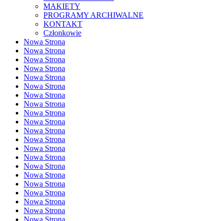
MAKIETY
PROGRAMY ARCHIWALNE
KONTAKT
Członkowie
Nowa Strona
Nowa Strona
Nowa Strona
Nowa Strona
Nowa Strona
Nowa Strona
Nowa Strona
Nowa Strona
Nowa Strona
Nowa Strona
Nowa Strona
Nowa Strona
Nowa Strona
Nowa Strona
Nowa Strona
Nowa Strona
Nowa Strona
Nowa Strona
Nowa Strona
Nowa Strona
Nowa Strona