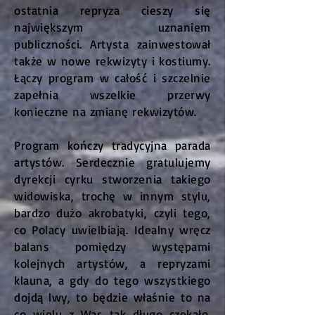
ostatnia repryza cieszy się
największym uznaniem
publiczności. Artysta zainwestował
także w nowe rekwizyty i kostiumy.
Łączy program w całość i szczelnie
zapełnia wszelkie przerwy
konieczne na zmianę rekwizytów.
Program kończy tradycyjna parada
artystów. Serdecznie gratulujemy
dyrekcji cyrku stworzenia takiego
widowiska, trochę w innym stylu,
bardzo dużo akrobatyki, czyli tego,
co Polacy uwielbiają. Idealny wręcz
balans pomiędzy występami
kolejnych artystów, a repryzami
klauna, a gdy do tego wszystkiego
dojdą lwy, to będzie właśnie to na
co wielu z Was tak długo czekało.