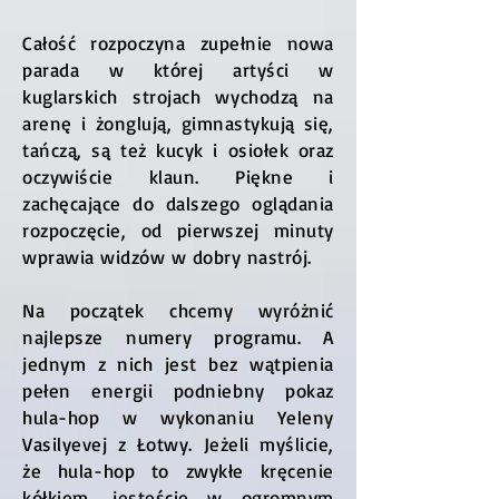
Całość rozpoczyna zupełnie nowa
parada w której artyści w
kuglarskich strojach wychodzą na
arenę i żonglują, gimnastykują się,
tańczą, są też kucyk i osiołek oraz
oczywiście klaun. Piękne i
zachęcające do dalszego oglądania
rozpoczęcie, od pierwszej minuty
wprawia widzów w dobry nastrój.
Na początek chcemy wyróżnić
najlepsze numery programu. A
jednym z nich jest bez wątpienia
pełen energii podniebny pokaz
hula-hop w wykonaniu Yeleny
Vasilyevej z Łotwy. Jeżeli myślicie,
że hula-hop to zwykłe kręcenie
kółkiem, jesteście w ogromnym