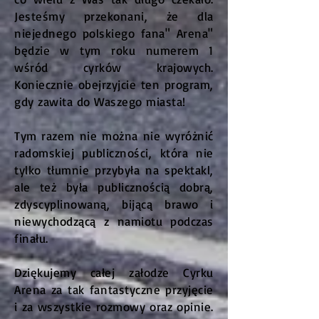
Jesteśmy przekonani, że dla
niejednego polskiego fana" Arena"
będzie w tym roku numerem 1
wśród cyrków krajowych.
Koniecznie obejrzyjcie ten program,
gdy zawita do Waszego miasta!
Tym razem nie można nie wyróżnić
radomskiej publiczności, która nie
tylko tłumnie przybyła na spektakl,
ale też była publicznością dobrą,
zdyscyplinowaną, bijącą brawo i
niewychodzącą z namiotu podczas
finału.
Dziękujemy całej załodze Cyrku
Arena za tak fantastyczne przyjęcie
i za wszystkie rozmowy oraz opinie.