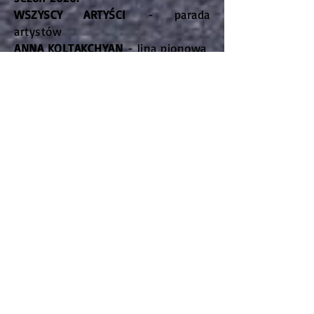
WSZYSCY ARTYŚCI
- parada
artystów
ANNA KOLTAKCHYAN
- lina pionowa
JONATHAN FUBLEE
- repryza
mikrofon
SWIETLANA POLACHOVA
-
kontorsjonistyka
JONATHAN FUBLEE
- repryza tort i
mucha
NIKITA
- luźna lina pozioma
/zastępstwo za wałki/
JONATHAN FUBLEE
- repryza
światełka
YELENA & SIERGIEJ
- ekwilibrystyka
z ławką
MIROSŁAW ZŁOTOROWICZ
- pokaz
zwierząt Cyrku Arena