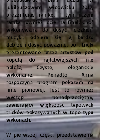
jubileuszowym widowisku 2017,
prezentując ramkę. I tym razem
ramka również idzie na finał. Choć
wykonywana do dosyć "ciężkiej"
muzyki, odbiera się ją bardzo
dobrze i dosyć poważnie, bo i tricki
prezentowane przez artystów pod
kopułą do najłatwiejszych nie
należą. Czyste, eleganckie
wykonanie. Ponadto Anna
rozpoczyna program pokazem na
linie pionowej. Jest to również
występ ponadprzeciętny,
zawierający większość typowych
tricków pokazywanych w tego typu
wykonach.
W pierwszej części przedstawienia