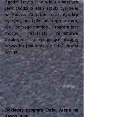
Zgodziliśmy się w wielu kwestiach
jeśli chodzi o stan sztuki cyrkowej
w Polsce. Artystom oraz dyrekcji
życzymy nie tylko udanego sezonu,
ale i pełnego namiotu. Program jest
mocny, materiały reklamowe
atrakcyjne i przyciągające uwagę,
wszystko powinno się udać. Arena
wolna!
Dokładny program Cyrku Arena na
sezon 2020: