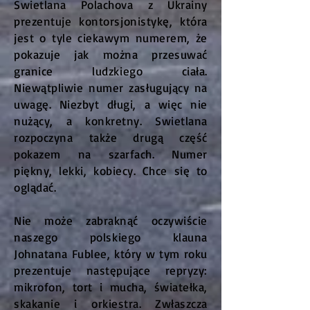
Swietlana Polachova z Ukrainy
prezentuje kontorsjonistykę, która
jest o tyle ciekawym numerem, że
pokazuje jak można przesuwać
granice ludzkiego ciała.
Niewątpliwie numer zasługujący na
uwagę. Niezbyt długi, a więc nie
nużący, a konkretny. Swietlana
rozpoczyna także drugą część
pokazem na szarfach. Numer
piękny, lekki, kobiecy. Chce się to
oglądać.
Nie może zabraknąć oczywiście
naszego polskiego klauna
Johnatana Fublee, który w tym roku
prezentuje następujące repryzy:
mikrofon, tort i mucha, światełka,
skakanie i orkiestra. Zwłaszcza