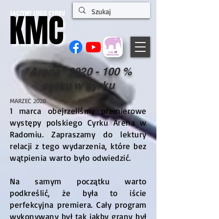
KMC
KMC
ŁĄCZYMY LUDZI CYRKU
"Arena"
2020 - 100
%
cyrku w cyrku
MARZEC 2020
1 marca obejrzeliśmy premierowe
występy polskiego Cyrku Arena w
Radomiu. Zapraszamy do lektury
relacji z tego wydarzenia, które bez
wątpienia warto było odwiedzić.
Na samym początku warto
podkreślić, że była to iście
perfekcyjna premiera. Cały program
wykonywany był tak jakby grany był