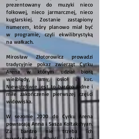
prezentowany do muzyki nieco
folkowej, nieco jarmarcznej, nieco
kuglarskiej. Zostanie zastąpiony
numerem, który planowo miał być
w programie, czyli ekwilibrystyką
na wałkach.
Mirosław Złotorowicz prowadzi
tradycyjnie pokaz zwierząt Cyrku
Arena w którym udział biorą
wielbłądy, lamy, osioł i kuc.
Niewątpliwie jest to bardzo ładne i
miłe zakończenie pierwszej części
widowiska.
W sezonie 2020 do Cyrku Arena
powracają Anna i Sasza Koltakchyan.
Za bardzo nie trzeba ich
przedstawiać, brali udział w