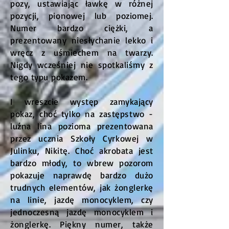
pozy, ustawiając ławkę w różnej
pozycji, pionowej lub poziomej.
Numer bardzo ciężki, a
prezentowany niesłychanie lekko i
wręcz z uśmiechem na twarzy.
Nigdy wcześniej nie spotkaliśmy z
tego typu pokazem.
I wreszcie występ zamykający
pokaz, choć tylko na zastępstwo -
luźna lina pozioma prezentowana
przez ucznia Szkoły Cyrkowej w
Julinku, Nikitę. Choć akrobata jest
bardzo młody, to wbrew pozorom
pokazuje naprawdę bardzo dużo
trudnych elementów, jak żonglerkę
na linie, jazdę monocyklem, czy
jednoczesną jazdę monocyklem i
żonglerkę. Piękny numer, także