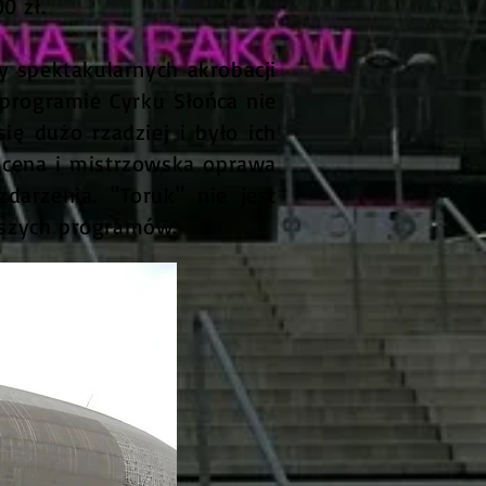
0 zł.
y spektakularnych akrobacji
programie Cyrku Słońca nie
ię dużo rzadziej i było ich
 scena i mistrzowska oprawa
arzenia. "Toruk" nie jest
epszych programów.