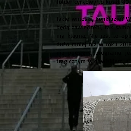
folder cyrkowy to koszt 80 z
Jakie wnioski, konkluzje? 
będą zawiedzeni, tak samo
ma klauna. Nie jest to opi
dużo mniej niż w roku 2018
nie pociągną programu je
tragicznym widowiskiem, al