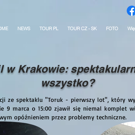
OME
NEWS
TOUR PL
TOUR CZ - SK
FOTO
Wię
l w Krakowie: spektakularna
wszystko?
cji ze spektaklu "Toruk - pierwszy lot", który 
ie 9 marca o 15:00 zjawił się niemal komplet 
owym opóźnieniem przez problemy techniczne.