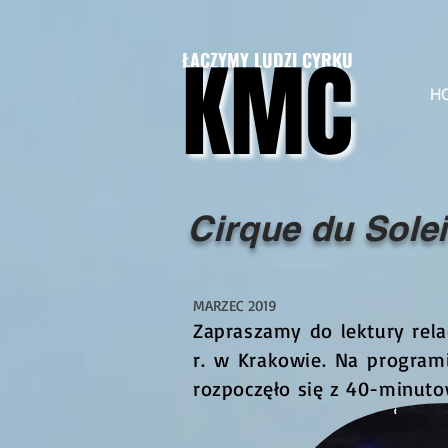
KMC
KMC
ŁĄCZYMY LUDZI CYRKU
H
Cirque du Solei
MARZEC 2019
Zapraszamy do lektury rela
r. w Krakowie. Na program
rozpoczęło się z 40-minut