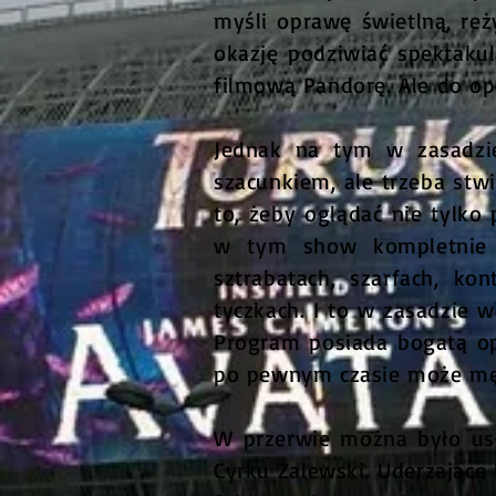
myśli oprawę świetlną, re
okazję podziwiać spektakul
filmową Pandorę. Ale do opr
Jednak na tym w zasadzie
szacunkiem, ale trzeba stwi
to, żeby oglądać nie tylko
w tym show kompletnie b
sztrabatach, szarfach, ko
tyczkach. I to w zasadzie w
Program posiada bogatą op
po pewnym czasie może mę
W przerwie można było usł
Cyrku Zalewski. Uderzające 