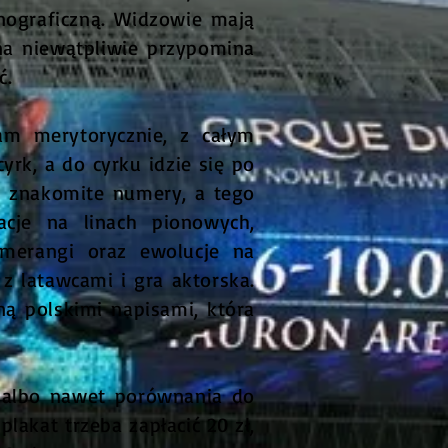
nograficzną. Widzowie mają
ena niewątpliwie przypomina
ć.
am merytorycznie, z całym
yrk, a do cyrku idzie się po
im znakomite numery, a tego
cje na linach pionowych,
bumerangi oraz ewolucje na
 z latawcami i gra aktorska.
ą polskimi napisami, która
, albo nawet porównania do
lakat trzeba zapłacić 20 zł,