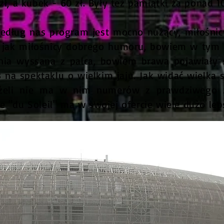
ł, a kubek - 60 zł. Były też pamiątki za ponad 10
Według nas program jest mocno nużący, miłośnic
 jak miłośnicy dobrego humoru, bowiem w tym 
nia wyssana z palca, bowiem brawa pojawiały s
 na spektaklu o wielkim jaju. Jak widać wielka
żeli nie ma w nim numerów z prawdziwego zd
e "du Soleil" ma w swojej ofercie wiele dużo l