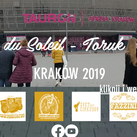
 du Soleil - Toruk
KRAKÓW 2019
kliknij i w