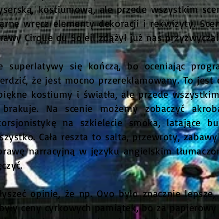
żyserską, kostiumową, ale przede wszystkim sce
arne wręcz elementy dekoracji i rekwizyty. Sc
awy Cirque du Soleil zdążył już nas przyzwyczai
 superlatywy się kończą, bo oceniając progr
erdzić, że jest mocno przereklamowany. To jest c
 piękne kostiumy i światła, ale przede wszystk
rakuje. Na scenie możemy zobaczyć akroba
ntorsjonistykę na szkielecie smoka, latające 
szystko. Cała reszta to salta, przewroty, zabawy
rawę narracyjną w języku angielskim tłumaczon
czyć.
yszeć opinie, że np. Ovo było znacznie lepsze
były ceny cyrkowych pamiątek, bo za papierowy p