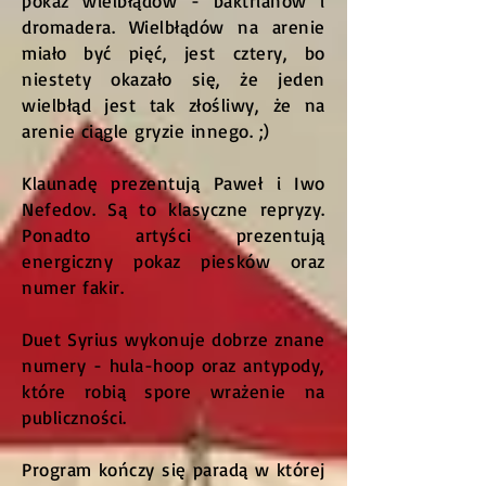
pokaz wielbłądów - baktrianów i
dromadera. Wielbłądów na arenie
miało być pięć, jest cztery, bo
niestety okazało się, że jeden
wielbłąd jest tak złośliwy, że na
arenie ciągle gryzie innego. ;)
Klaunadę prezentują Paweł i Iwo
Nefedov. Są to klasyczne repryzy.
Ponadto artyści prezentują
energiczny pokaz piesków oraz
numer fakir.
Duet Syrius wykonuje dobrze znane
numery - hula-hoop oraz antypody,
które robią spore wrażenie na
publiczności.
Program kończy się paradą w której