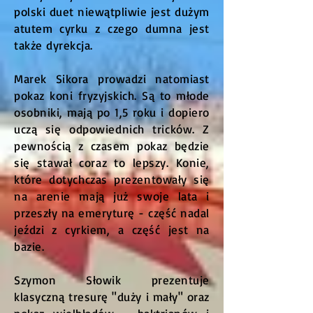
polski duet niewątpliwie jest dużym
atutem cyrku z czego dumna jest
także dyrekcja.
Marek Sikora prowadzi natomiast
pokaz koni fryzyjskich. Są to młode
osobniki, mają po 1,5 roku i dopiero
uczą się odpowiednich tricków. Z
pewnością z czasem pokaz będzie
się stawał coraz to lepszy. Konie,
które dotychczas prezentowały się
na arenie mają już swoje lata i
przeszły na emeryturę - część nadal
jeździ z cyrkiem, a część jest na
bazie.
Szymon Słowik prezentuje
klasyczną tresurę "duży i mały" oraz