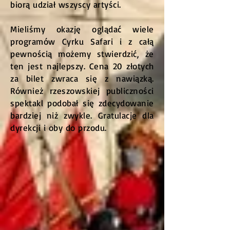
biorą udział wszyscy artyści.
Mieliśmy okazję oglądać wiele
programów Cyrku Safari i z całą
pewnością możemy stwierdzić, że
ten jest najlepszy. Cena 20 złotych
za bilet zwraca się z nawiązką.
Również rzeszowskiej publiczności
spektakl podobał się zdecydowanie
bardziej niż zwykle. Gratulacje dla
dyrekcji i oby do przodu.