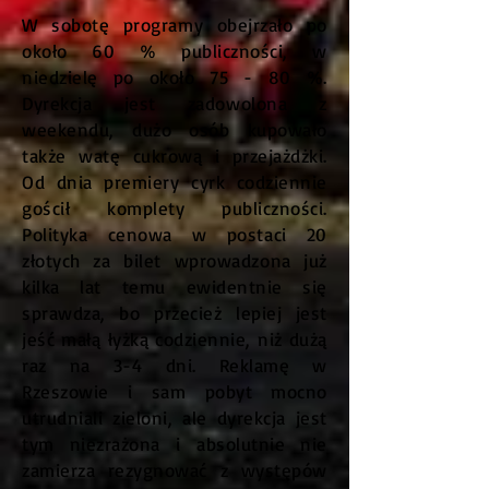
W sobotę programy obejrzało po
około 60 % publiczności, w
niedzielę po około 75 - 80 %.
Dyrekcja jest zadowolona z
weekendu, dużo osób kupowało
także watę cukrową i przejażdżki.
Od dnia premiery cyrk codziennie
gościł komplety publiczności.
Polityka cenowa w postaci 20
złotych za bilet wprowadzona już
kilka lat temu ewidentnie się
sprawdza, bo przecież lepiej jest
jeść małą łyżką codziennie, niż dużą
raz na 3-4 dni. Reklamę w
Rzeszowie i sam pobyt mocno
utrudniali zieloni, ale dyrekcja jest
tym niezrażona i absolutnie nie
zamierza rezygnować z występów