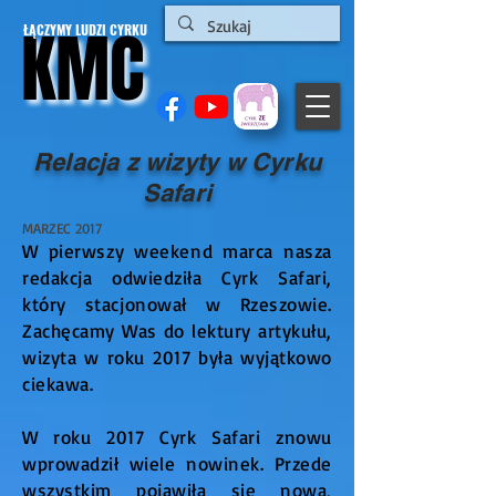
KMC
KMC
ŁĄCZYMY LUDZI CYRKU
Relacja z wizyty w Cyrku
Safari
MARZEC 2017
W pierwszy weekend marca nasza
redakcja odwiedziła Cyrk Safari,
który stacjonował w Rzeszowie.
Zachęcamy Was do lektury artykułu,
wizyta w roku 2017 była wyjątkowo
ciekawa.
W roku 2017 Cyrk Safari znowu
wprowadził wiele nowinek. Przede
wszystkim pojawiła się nowa,