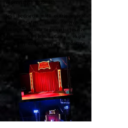
w przyszłych sezonach.
Jeśli będziecie mieli okazję wybrać
się do "Safari", śmiało to zróbcie,
takiego wydania tego cyrku jeszcze
nie widzieliście. Całej ekipie
cyrkowej dziękujemy za serdeczne
przyjęcie!