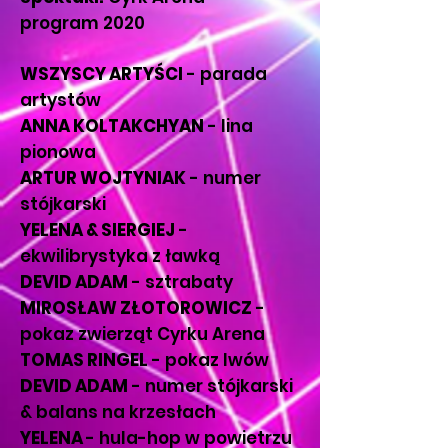
program 2020
WSZYSCY ARTYŚCI
- parada
artystów
ANNA KOLTAKCHYAN
- lina
pionowa
ARTUR WOJTYNIAK
- numer
stójkarski
YELENA & SIERGIEJ
-
ekwilibrystyka z ławką
DEVID ADAM
- sztrabaty
MIROSŁAW ZŁOTOROWICZ
-
pokaz zwierząt Cyrku Arena
TOMAS RINGEL
- pokaz lwów
DEVID ADAM
- numer stójkarski
& balans na krzesłach
YELENA
- hula-hop w powietrzu