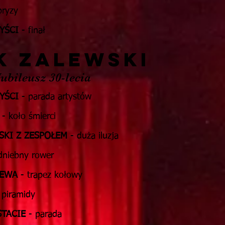
pryzy
YŚCI
- finał
K ZALEWSKI
ubileusz 30-lecia
YŚCI
- parada artystów
- koło śmierci
SKI Z ZESPOŁEM
- duża iluzja
dniebny rower
JEWA
- trapez kołowy
 piramidy
TACIE
- parada