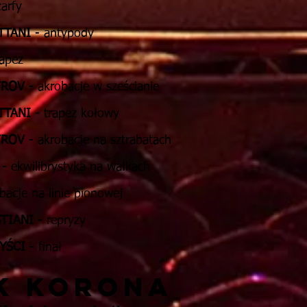
arfy
TTANI
- antypody
rapez
TROV
- akrobacje w sześcianie
TTANI
- trapez kołowy
TROV
- akrobacje na sztrabatach
- ekwilibrystyka na wałkach
bacje na linie pionowej
TIANI
- repryzy
YŚCI
- finał
K korona