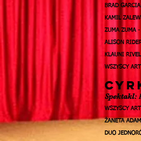
BRAD GARCIA
KAMIL ZALEW
ZUMA ZUMA
-
ALISON RIDE
KLAUNI
RIVE
WSZYSCY ART
CYR
Spektakl:
P
WSZYSCY ART
ŻANETA ADA
DUO JEDNOR