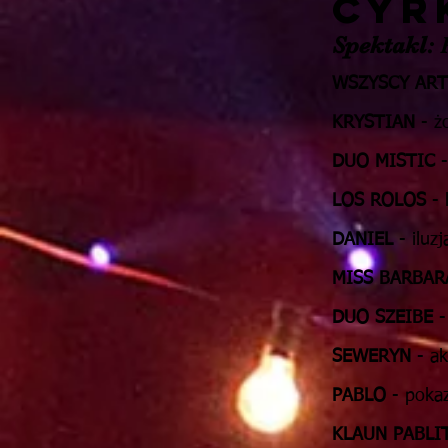
CYR
Spektakl:
P
WSZYSCY ART
KRYSTIAN
- ż
DUO MISTIC
-
LOS ROLOS
- 
DANIEL
- iluzj
MISS BARBAR
DUO SZEIBE
-
SEWERYN
- ak
PABLO
- pokaz
KLAUN
PABLI