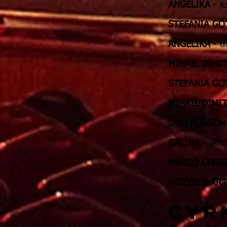
ANGELIKA
- sz
STEFANIA GO
ANGELIKA
- t
MIHAIL DIMI
STEFANIA GO
MIHAIL DIMI
DUO ROBSON
GALINA
- akro
MARCO CHRIS
WSZYSCY ART
CYR