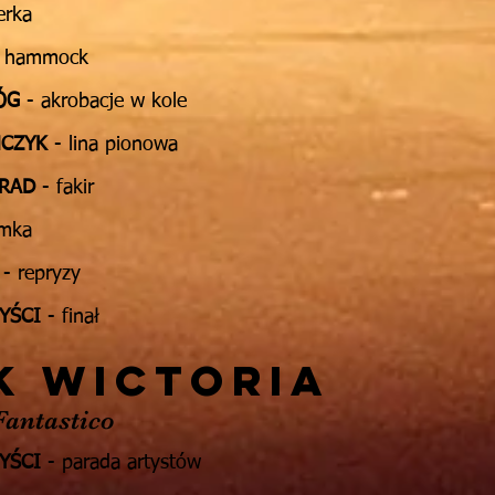
erka
al hammock
ÓG
- akrobacje w kole
MCZYK
- lina pionowa
NRAD
- fakir
amka
- repryzy
YŚCI
- finał
K Wictoria
antastico
YŚCI
- parada artystów