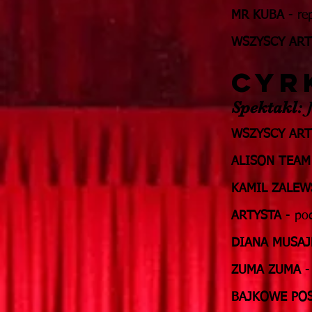
MR KUBA
- re
WSZYSCY ART
CYR
Spektakl:
J
WSZYSCY ART
ALISON TEAM
KAMIL ZALEW
ARTYSTA
- po
DIANA MUSA
ZUMA ZUMA
-
BAJKOWE POS