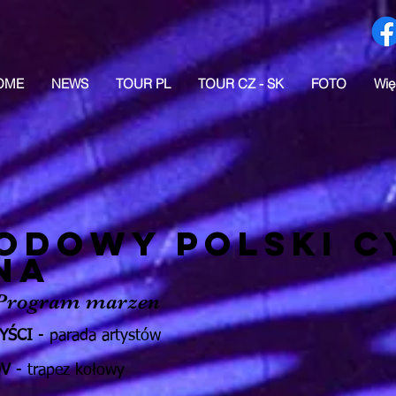
OME
NEWS
TOUR PL
TOUR CZ - SK
FOTO
Wię
ODOWY POLSKI C
NA
rogram marzen
YŚCI
- parada artystów
OV
- trapez kołowy