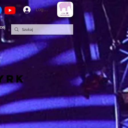
Logowanie
cej
YRK