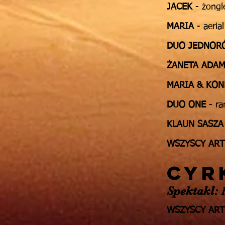
JACEK
- żongl
MARIA
- aeri
DUO JEDNOR
ŻANETA ADA
MARIA & KO
DUO ONE
- r
KLAUN
SASZA
WSZYSCY ART
CYR
Spektakl:
F
WSZYSCY ART