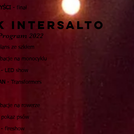
YŚCI
- finał
K INTERSALTO
rogram 2022
lans ze szkłem
bacje na monocyklu
- LED show
AN
- Transformers
bacje na rowerze
 pokaz psów
- fireshow