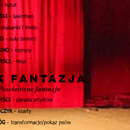
- batut
SKI
- laserman
 skakanki i limbo
RS
- kula śmierci
LINO
- repryzy
YŚCI
- finał
K FANTAZJA
owietrzne fantazje
YŚCI
- parada artystów
MCZYK
- szarfy
ÓG
- transformacje/pokaz psów