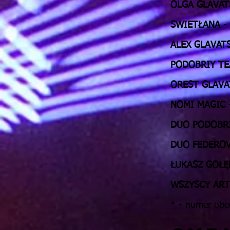
OLGA GLAVA
SWIETŁANA
-
ALEX GLAVAT
PODOBRIY T
OREST GLAVA
NOMI MAGIC
DUO PODOBR
DUO FEDERO
ŁUKASZ GOŁĘ
WSZYSCY ART
* - numer obe