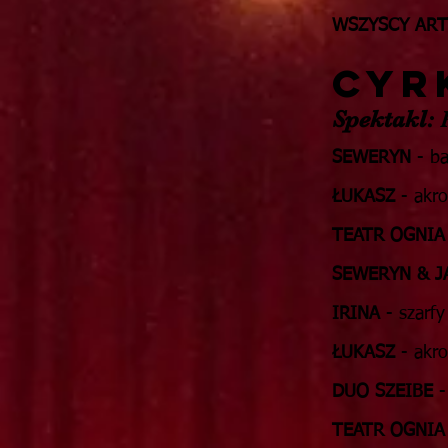
WSZYSCY ART
CYR
Spektakl:
P
SEWERYN
- ba
ŁUKASZ
- akro
TEATR OGNIA
SEWERYN & J
IRINA
- szarfy
ŁUKASZ
- akro
DUO SZEIBE
-
TEATR OGNIA