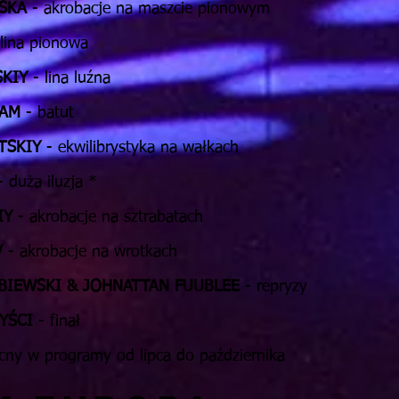
TSKA
- akrobacje na maszcie pionowym
 lina pionowa
SKIY
- lina luźna
EAM
- batut
TSKIY
- ekwilibrystyka na wałkach
- duża iluzja *
IY
- akrobacje na sztrabatach
V
- akrobacje na wrotkach
BIEWSKI & JOHNATTAN FUUBLEE
- repryzy
YŚCI
- finał
cny w programy od lipca do października