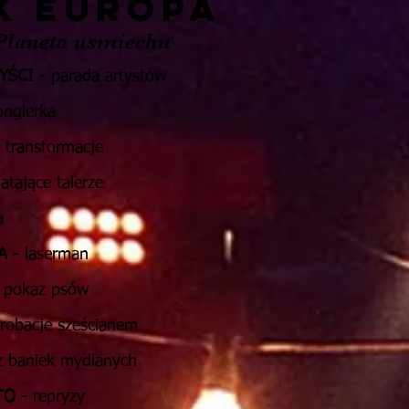
K europa
laneta usmiechu
YŚCI
- parada artystów
onglerka
 transformacje
latające talerze
a
A
- laserman
 pokaz psów
robacje sześcianem
 baniek mydlanych
TO
- repryzy