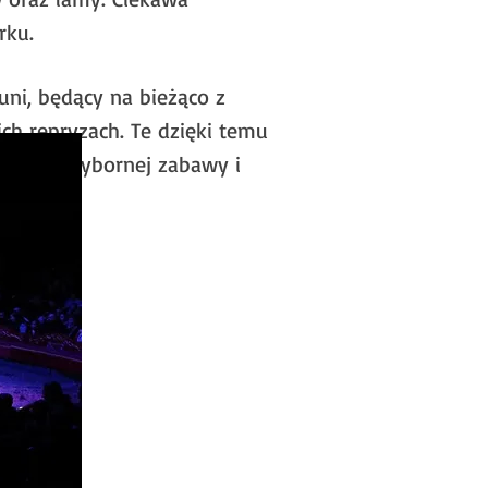
rku.
uni, będący na bieżąco z
ch repryzach. Te dzięki temu
arancja wybornej zabawy i