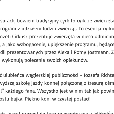
urach, bowiem tradycyjny cyrk to cyrk ze zwierzęta
gram z udziałem ludzi i zwierząt. To esencja cyrku 
zeti Cirkusz prezentuje zwierzęta w nieco odmienne
 a jako wzbogacenie, upiększenie programu, będące 
dli prezentowanych przez Alexa i Romy Jostmann. Z
 wykonują polecenia swoich opiekunów.
 ulubieńca węgierskiej publiczności - Jozsefa Richt
wyższą szkołę jazdy konnej połączoną z tresurą ośmi
i" każdego fana. Wszystko jest w nim tak jak powinn
ostu bajka. Piękno koni w czystej postaci!
nia Jozsef prezentuje tresurę egzotyczną wielbłądó