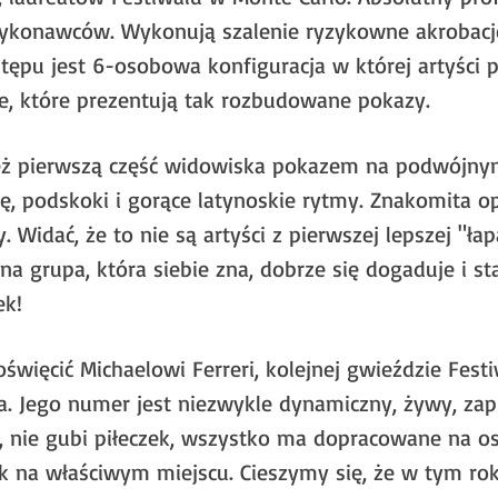
ykonawców. Wykonują szalenie ryzykowne akrobacje
pu jest 6-osobowa konfiguracja w której artyści pr
cie, które prezentują tak rozbudowane pokazy.
ż pierwszą część widowiska pokazem na podwójnym k
ę, podskoki i gorące latynoskie rytmy. Znakomita o
 Widać, że to nie są artyści z pierwszej lepszej "łap
ana grupa, która siebie zna, dobrze się dogaduje i s
ek!
oświęcić Michaelowi Ferreri, kolejnej gwieździe Fest
sa. Jego numer jest niezwykle dynamiczny, żywy, zap
 nie gubi piłeczek, wszystko ma dopracowane na ost
 na właściwym miejscu. Cieszymy się, że w tym roku