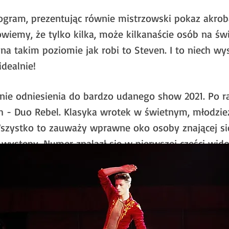
ogram, prezentując równie mistrzowski pokaz akrobac
powiemy, że tylko kilka, może kilkanaście osób na św
a takim poziomie jak robi to Steven. I to niech wy
idealnie!
nie odniesienia do bardzo udanego show 2021. Po ra
ch - Duo Rebel. Klasyka wrotek w świetnym, młodzi
. Wszystko to zauważy wprawne oko osoby znającej si
 występy. Numer znalazł się w pierwszej części widow
giej.