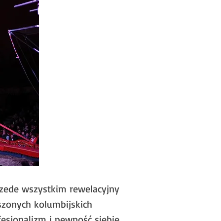
przede wszystkim rewelacyjny
szonych kolumbijskich
fesjonalizm i pewność siebie