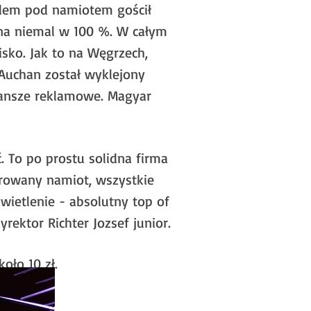
azdem pod namiotem gościł
na niemal w 100 %. W całym
ko. Jak to na Węgrzech,
Auchan został wyklejony
lansze reklamowe. Magyar
 To po prostu solidna firma
urowany namiot, wszystkie
świetlenie - absolutny top of
yrektor Richter Jozsef junior.
oło 10 zł.