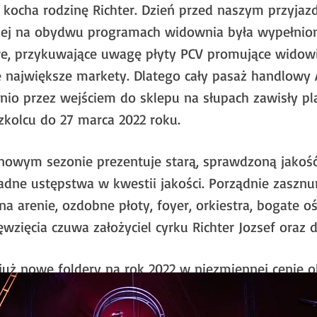
c kocha rodzinę Richter. Dzień przed naszym przyj
iej na obydwu programach widownia była wypełnio
, przykuwające uwagę płyty PCV promujące widowis
 największe markety. Dlatego cały pasaż handlowy 
dnio przez wejściem do sklepu na słupach zawisły p
zkolcu do 27 marca 2022 roku.
owym sezonie prezentuje starą, sprawdzoną jakość.
żadne ustępstwa w kwestii jakości. Porządnie zaszn
 na arenie, ozdobne płoty, foyer, orkiestra, bogate o
ęwzięcia czuwa założyciel cyrku Richter Jozsef oraz d
już nowe foldery na rok 2022 w niezmiennej cenie ok