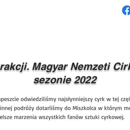
OME
NEWS
TOUR PL
TOUR CZ - SK
FOTO
Wię
rakcji. Magyar Nemzeti C
sezonie 2022
eszcie odwiedziliśmy najsłynniejszy cyrk w tej cz
zinnej podróży dotarliśmy do Miszkolca w którym m
elsze marzenia wszystkich fanów sztuki cyrkowej.