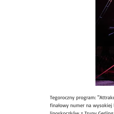
Tegoroczny program: "Attrakc
finałowy numer na wysokiej 
linoskoczków z Trupy Gerling