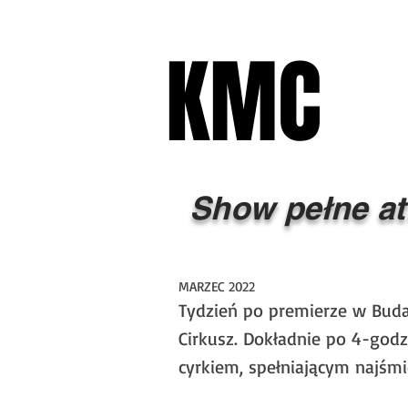
KMC
KMC
ŁĄCZYMY LUDZI CYRKU
H
Show pełne at
MARZEC 2022
Tydzień po premierze w Budap
Cirkusz. Dokładnie po 4-god
cyrkiem, spełniającym najśmi