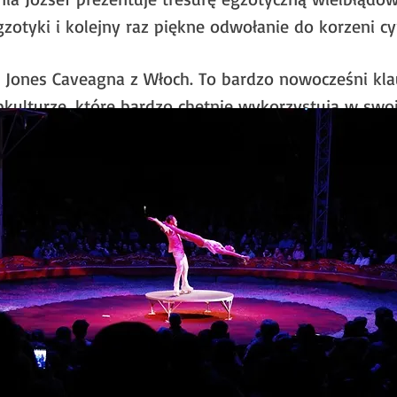
zotyki i kolejny raz piękne odwołanie do korzeni cy
 Jones Caveagna z Włoch. To bardzo nowocześni kla
ulturze, które bardzo chętnie wykorzystują w swoi
a humor - nieprzewidywalny. Bracia Caveagna to gw