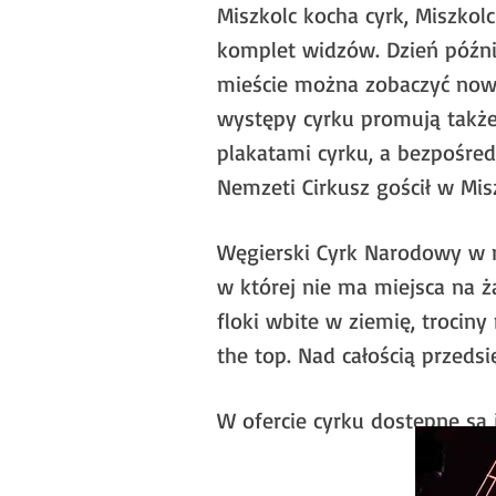
Miszkolc kocha cyrk, Miszkol
komplet widzów. Dzień późn
mieście można zobaczyć nowe
występy cyrku promują także
plakatami cyrku, a bezpośre
Nemzeti Cirkusz gościł w Mis
Węgierski Cyrk Narodowy w n
w której nie ma miejsca na 
floki wbite w ziemię, trociny
the top. Nad całością przedsi
W ofercie cyrku dostępne są 