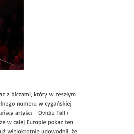
az z biczami, który w zeszłym
elnego numeru w cygańskiej
scy artyści - Ovidiu Tell i
że w całej Europie pokaz ten
 już wielokrotnie udowodnił, że