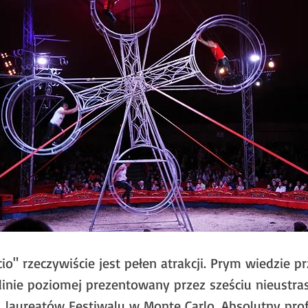
io" rzeczywiście jest pełen atrakcji. Prym wiedzie 
linie poziomej prezentowany przez sześciu nieustra
, laureatów Festiwalu w Monte Carlo. Absolutny pro