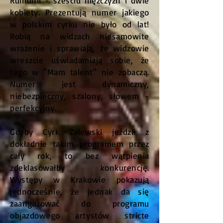
Rumunii - sześciu mężczyzn i dwie
kobiety. Prezentują numer jakiego
w polskim cyrku nie było od lat!
Robią na widzach niesamowite
wrażenie i sprawiają, że widzowie
wreszcie uświadamiają sobie, że
tego w "Mam talent" nie zobaczą.
Numer jest dynamiczny,
niebezpieczny, szalony, słowem -
perfekcyjny.
Gdyby Cyrk Zalewski jeździł z
dokładnie takim programem przez
cały rok, to bez wątpienia
zdeklasowałby konkurencję.
Występy w Krakowie pokazują
jednocześnie, że jednak da się
zaangażować do programu
objazdowego artystów stricte