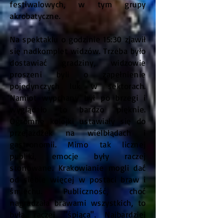
festiwalowych, w tym grupy
akrobatyczne.
Na spektaklu o godzinie 15:30 zjawił
się nadkomplet widzów. Trzeba było
dostawiać gradziny, widzowie
proszeni byli o zapełnienie
pojedynczych luk w sektorach.
Namiot wypchany był po brzegi i
wyglądało to bardzo pięknie.
Ogromne kolejki ustawiały się do
przejażdżek na wielbłądach i
gastronomii. Mimo tak licznej
publiki, emocje były raczej
stonowane. Krakowianie mogli dać
od siebie więcej w postaci braw i
śmiechu. Publiczność, choć
nagradzała brawami wszystkich, to
była raczej "śpiąca". Najbardziej