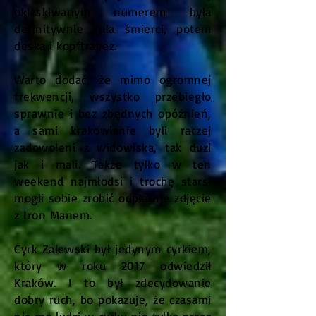
oklaskiwanym numerem była
definitywnie kula śmierci, potem
deska i kopftrapez.
Warto dodać, że mimo ogromnej
frekwencji, wszystko przebiegło
sprawnie i bez zbędnych opóźnień,
a sami krakowianie byli raczej
zadowoleni z widowiska, tak duzi
jak i mali. Także tylko w ten
weekend najmłodsi i trochę starsi
mogli sobie zrobić odpłatnie zdjęcie
z Iron Manem.
Cyrk Zalewski był jedynym cyrkiem,
który w roku 2017 odwiedził
Kraków. I to był zdecydowanie
dobry ruch, bo pokazuje, że czasami