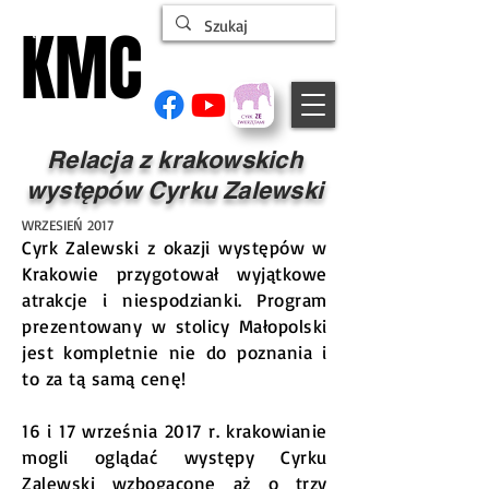
KMC
KMC
ŁĄCZYMY LUDZI CYRKU
Relacja z krakowskich
występów Cyrku Zalewski
WRZESIEŃ 2017
Cyrk Zalewski z okazji występów w
Krakowie przygotował wyjątkowe
atrakcje i niespodzianki. Program
prezentowany w stolicy Małopolski
jest kompletnie nie do poznania i
to za tą samą cenę!
16 i 17 września 2017 r. krakowianie
mogli oglądać występy Cyrku
Zalewski wzbogacone aż o trzy