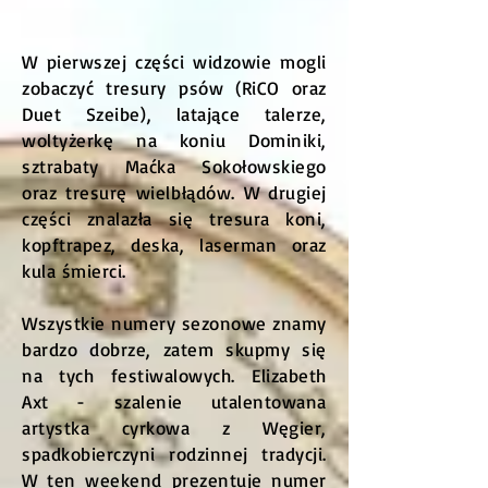
W pierwszej części widzowie mogli
zobaczyć tresury psów (RiCO oraz
Duet Szeibe), latające talerze,
woltyżerkę na koniu Dominiki,
sztrabaty Maćka Sokołowskiego
oraz tresurę wielbłądów. W drugiej
części znalazła się tresura koni,
kopftrapez, deska, laserman oraz
kula śmierci.
Wszystkie numery sezonowe znamy
bardzo dobrze, zatem skupmy się
na tych festiwalowych. Elizabeth
Axt - szalenie utalentowana
artystka cyrkowa z Węgier,
spadkobierczyni rodzinnej tradycji.
W ten weekend prezentuje numer