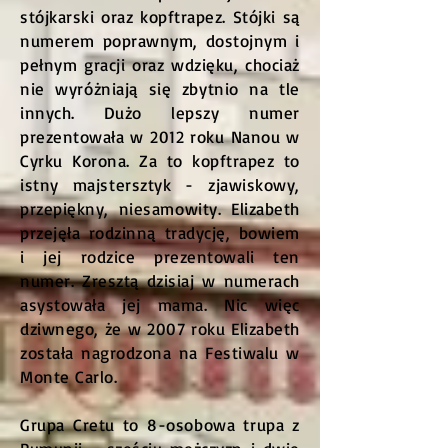
stójkarski oraz kopftrapez. Stójki są
numerem poprawnym, dostojnym i
pełnym gracji oraz wdzięku, chociaż
nie wyróżniają się zbytnio na tle
innych. Dużo lepszy numer
prezentowała w 2012 roku Nanou w
Cyrku Korona. Za to kopftrapez to
istny majstersztyk - zjawiskowy,
przepiękny, niesamowity. Elizabeth
przejęła rodzinną tradycję, bowiem
i jej rodzice prezentowali ten
numer. Zresztą dzisiaj w numerach
asystowała jej mama. Nic więc
dziwnego, że w 2007 roku Elizabeth
została nagrodzona na Festiwalu w
Monte Carlo.
Grupa Cretu to 8-osobowa trupa z