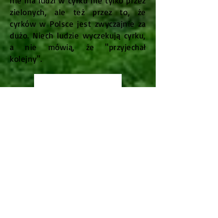
nie ma ludzi w cyrku nie tylko przez
zielonych, ale też przez to, że
cyrków w Polsce jest zwyczajnie za
dużo. Niech ludzie wyczekują cyrku,
a nie mówią, że "przyjechał
kolejny".