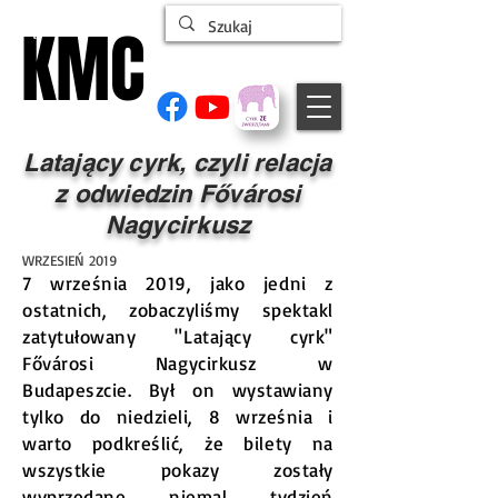
KMC
KMC
ŁĄCZYMY LUDZI CYRKU
Latający cyrk, czyli relacja
z odwiedzin Fővárosi
Nagycirkusz
WRZESIEŃ 2019
7 września 2019, jako jedni z
ostatnich, zobaczyliśmy spektakl
zatytułowany "Latający cyrk"
Fővárosi Nagycirkusz w
Budapeszcie. Był on wystawiany
tylko do niedzieli, 8 września i
warto podkreślić, że bilety na
wszystkie pokazy zostały
wyprzedane niemal tydzień