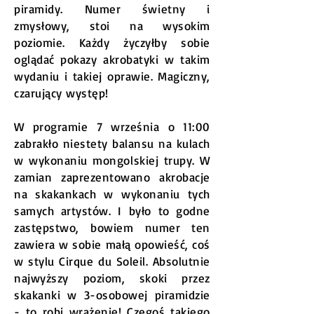
piramidy. Numer świetny i
zmysłowy, stoi na wysokim
poziomie. Każdy życzyłby sobie
oglądać pokazy akrobatyki w takim
wydaniu i takiej oprawie. Magiczny,
czarujący występ!
W programie 7 września o 11:00
zabrakło niestety balansu na kulach
w wykonaniu mongolskiej trupy. W
zamian zaprezentowano akrobacje
na skakankach w wykonaniu tych
samych artystów. I było to godne
zastępstwo, bowiem numer ten
zawiera w sobie małą opowieść, coś
w stylu Cirque du Soleil. Absolutnie
najwyższy poziom, skoki przez
skakanki w 3-osobowej piramidzie
- to robi wrażenie! Czegoś takiego