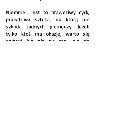
Niemniej, jest to prawdziwy cyrk,
prawdziwa sztuka, na którą nie
szkoda żadnych pieniędzy. Jeżeli
tylko ktoś ma okazję, warto się
wybrać już nie na ten, ale na
kolejne programy cyrku
stacjonarnego w Budapeszcie.
Doznania artystyczne w najlepszym
tego słowa znaczeniu
gwarantowane.