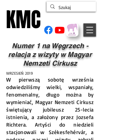
KMC
KMC
ŁĄCZYMY LUDZI CYRKU
Numer 1 na Węgrzech -
relacja z wizyty w Magyar
Nemzeti Cirkusz
WRZESIEŃ 2019
W pierwszą sobotę września
odwiedziliśmy wielki, wspaniały,
fenomenalny, długo można by
wymieniać, Magyar Nemzeti Cirkusz
świętujący jubileusz 25-lecia
istnienia, a założony przez Jozsefa
Richtera. Artyści do niedzieli
stacjonowali w Székesfehérvár, a
podczas naszej wizyty zebrali