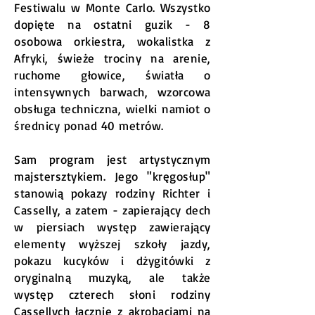
Festiwalu w Monte Carlo. Wszystko
dopięte na ostatni guzik - 8
osobowa orkiestra, wokalistka z
Afryki, świeże trociny na arenie,
ruchome głowice, światła o
intensywnych barwach, wzorcowa
obsługa techniczna, wielki namiot o
średnicy ponad 40 metrów.
Sam program jest artystycznym
majstersztykiem. Jego "kręgosłup"
stanowią pokazy rodziny Richter i
Casselly, a zatem - zapierający dech
w piersiach występ zawierający
elementy wyższej szkoły jazdy,
pokazu kucyków i dżygitówki z
oryginalną muzyką, ale także
występ czterech słoni rodziny
Cassellych łącznie z akrobacjami na