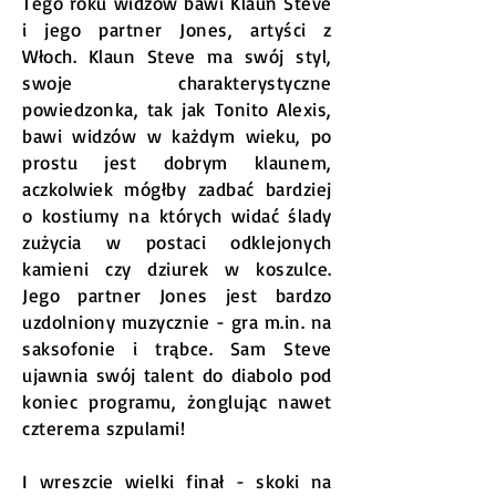
Tego roku widzów bawi Klaun Steve
i jego partner Jones, artyści z
Włoch. Klaun Steve ma swój styl,
swoje charakterystyczne
powiedzonka, tak jak Tonito Alexis,
bawi widzów w każdym wieku, po
prostu jest dobrym klaunem,
aczkolwiek mógłby zadbać bardziej
o kostiumy na których widać ślady
zużycia w postaci odklejonych
kamieni czy dziurek w koszulce.
Jego partner Jones jest bardzo
uzdolniony muzycznie - gra m.in. na
saksofonie i trąbce. Sam Steve
ujawnia swój talent do diabolo pod
koniec programu, żonglując nawet
czterema szpulami!
I wreszcie wielki finał - skoki na