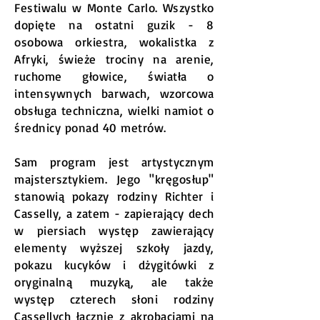
Festiwalu w Monte Carlo. Wszystko
dopięte na ostatni guzik - 8
osobowa orkiestra, wokalistka z
Afryki, świeże trociny na arenie,
ruchome głowice, światła o
intensywnych barwach, wzorcowa
obsługa techniczna, wielki namiot o
średnicy ponad 40 metrów.
Sam program jest artystycznym
majstersztykiem. Jego "kręgosłup"
stanowią pokazy rodziny Richter i
Casselly, a zatem - zapierający dech
w piersiach występ zawierający
elementy wyższej szkoły jazdy,
pokazu kucyków i dżygitówki z
oryginalną muzyką, ale także
występ czterech słoni rodziny
Cassellych łącznie z akrobacjami na