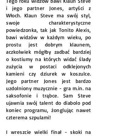
Tego roku widzów bawi Klaun Steve
i jego partner Jones, artyści z
Włoch. Klaun Steve ma swój styl,
swoje charakterystyczne
powiedzonka, tak jak Tonito Alexis,
bawi widzów w każdym wieku, po
prostu jest dobrym klaunem,
aczkolwiek mógłby zadbać bardziej
o kostiumy na których widać ślady
zużycia w postaci odklejonych
kamieni czy dziurek w koszulce.
Jego partner Jones jest bardzo
uzdolniony muzycznie - gra m.in. na
saksofonie i trąbce. Sam Steve
ujawnia swój talent do diabolo pod
koniec programu, żonglując nawet
czterema szpulami!
I wreszcie wielki finał - skoki na