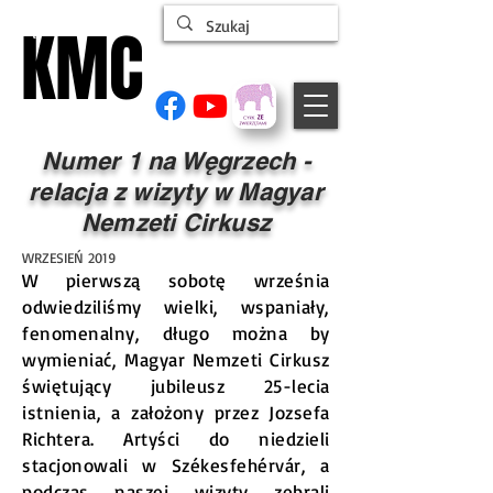
KMC
KMC
ŁĄCZYMY LUDZI CYRKU
Numer 1 na Węgrzech -
relacja z wizyty w Magyar
Nemzeti Cirkusz
WRZESIEŃ 2019
W pierwszą sobotę września
odwiedziliśmy wielki, wspaniały,
fenomenalny, długo można by
wymieniać, Magyar Nemzeti Cirkusz
świętujący jubileusz 25-lecia
istnienia, a założony przez Jozsefa
Richtera. Artyści do niedzieli
stacjonowali w Székesfehérvár, a
podczas naszej wizyty zebrali