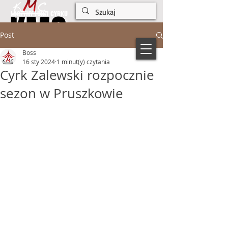
KMC
KMC
ŁĄCZYMY LUDZI CYRKU
Post
Boss
16 sty 2024
1 minut(y) czytania
Cyrk Zalewski rozpocznie
sezon w Pruszkowie