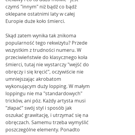
czymś "innym" niż bądź co bądź 
oklepane ostatnimi laty w całej 
Europie duże koło śmierci. 
Skąd zatem wynika tak znikoma 
popularność tego rekwizytu? Przede 
wszystkim z trudności numeru. W 
przeciwieństwie do klasycznego koła 
śmierci, tutaj nie wystarczy "wejść do 
obręczy i się kręcić", oczywiście nie 
umniejszając akrobatom 
wykonującym duży lopping. W małym 
loppingu nie ma "standardowych" 
tricków, ani póz. Każdy artysta musi 
"złapać" swój styl i sposób jak 
oszukać grawitację, i utrzymać się na 
obręczach. Samemu trzeba wymyślić 
poszczególne elementy. Ponadto 