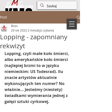
KMC
KMC
ŁĄCZYMY LUDZI CYRKU
Post
Boss
29 sie 2022
2 minut(y) czytania
Lopping - zapomniany
rekwizyt
Lopping, czyli małe koło śmierci, 
albo amerykańskie koło śmierci 
(najlepiej brzmi to w języku 
niemieckim: US Todesrad). Ilu 
znacie artystów aktualnie 
wykonujących ten numer? No 
właśnie... Jesteśmy (niestety) 
świadkami wymierania jednej z 
gałęzi sztuki cyrkowej.