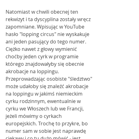
Natomiast w chwili obecnej ten 
rekwizyt i ta dyscyplina zostały wręcz 
zapomniane. Wpisując w YouTube 
hasło "lopping circus" nie wyskakuje 
ani jeden pasujący do tego numer. 
Ciężko nawet z głowy wymienić 
choćby jeden cyrk w programie 
którego znajdowałyby się obecnie 
akrobacje na loppingu. 
Przeprowadzając osobiste "śledztwo" 
może udałoby się znaleźć akrobacje 
na loppingu w jakimś niemieckim 
cyrku rodzinnym, ewentualnie w 
cyrku we Włoszech lub we Francji, 
jeżeli mówimy o cyrkach 
europejskich. Trochę to przykre, bo 
numer sam w sobie jest naprawdę 
ciekawy i co tu dużo mówić - jest 