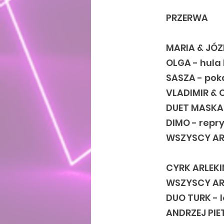
PRZERWA
MARIA & JÓZ
OLGA - hula
SASZA - poka
VLADIMIR & 
DUET MASKA 
DIMO - repr
WSZYSCY ART
CYRK ARLEKI
WSZYSCY AR
DUO TURK - 
ANDRZEJ PIE