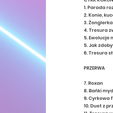
1. Parada r
2. Konie, ku
3. Żonglerka
4. Tresura 
5. Ewolucje 
5. Jak zdob
6. Tresura s
PRZERWA
7. Roxan
8. Bańki my
9. Cyrkowa 
10. Duet z pr