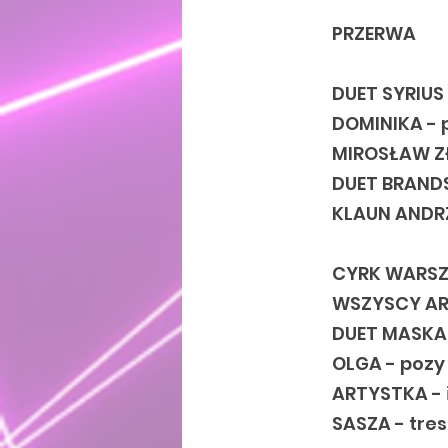
PRZERWA
DUET SYRIUS
DOMINIKA - 
MIROSŁAW Z
DUET BRANDS
KLAUN ANDRZ
CYRK WARS
WSZYSCY AR
DUET MASKA 
OLGA - pozy
ARTYSTKA - i
SASZA - tre