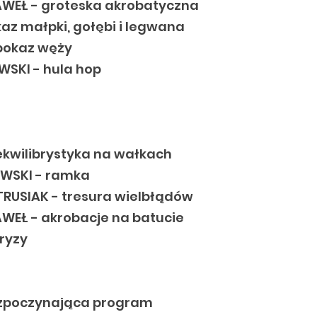
WEŁ - groteska akrobatyczna
az małpki, gołębi i legwana
pokaz węży
SKI - hula hop
ekwilibrystyka na wałkach
EWSKI - ramka
TRUSIAK - tresura wielbłądów
WEŁ - akrobacje na batucie
pryzy
ozpoczynająca program