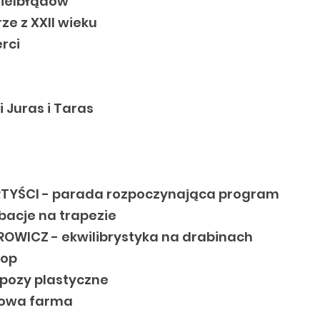
wielbłądów
rze z XXII wieku
erci
 Juras i Taras
TYŚCI - parada rozpoczynająca program
bacje na trapezie
OWICZ - ekwilibrystyka na drabinach
hop
pozy plastyczne
kowa farma