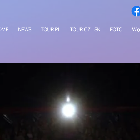
OME
NEWS
TOUR PL
TOUR CZ - SK
FOTO
Wię