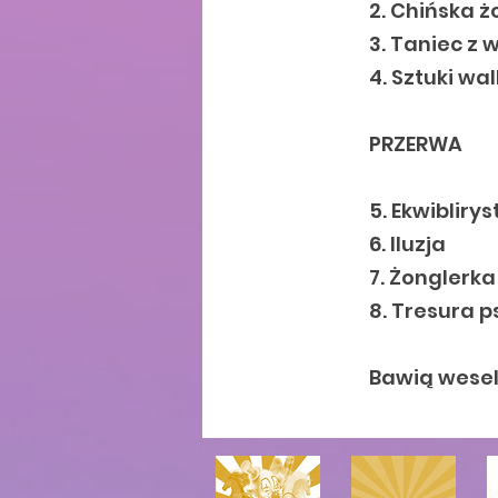
2. Chińska 
3. Taniec z
4. Sztuki wal
PRZERWA
5. Ekwibliry
6. Iluzja
7. Żonglerka
8. Tresura 
Bawią weseli