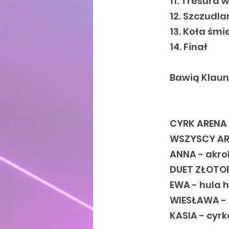
11. Tresura 
12. Szczudla
13. Koła śmi
14. Finał
Bawią Klauni
CYRK ARENA
WSZYSCY AR
ANNA - akro
DUET ZŁOTOR
EWA - hula 
WIESŁAWA - 
KASIA - cyr