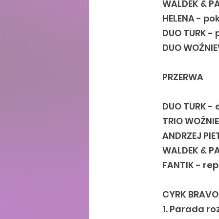
WALDEK & PA
HELENA - pok
DUO TURK - 
DUO WOŹNIEW
PRZERWA
DUO TURK - 
TRIO WOŹNI
ANDRZEJ PIE
WALDEK & PA
FANTIK - re
CYRK BRAVO
1. Parada r