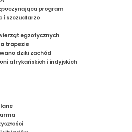
ozpoczynająca program
ce i szczudlarze
zwierząt egzotycznych
na trapezie
ywano dziki zachód
łoni afrykańskich i indyjskich
dlane
farma
zyszłości