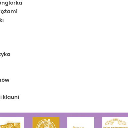
żonglerka
 wężami
ki
styka
psów
 klauni