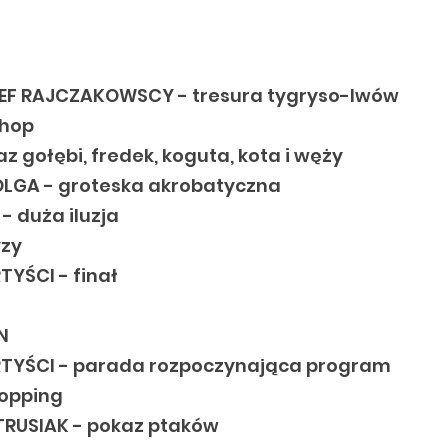
EF RAJCZAKOWSCY - tresura tygryso-lwów
 hop
z gołębi, fredek, koguta, kota i węży
OLGA - groteska akrobatyczna
- duża iluzja
yzy
YŚCI - finał
N
TYŚCI - parada rozpoczynająca program
lopping
TRUSIAK - pokaz ptaków