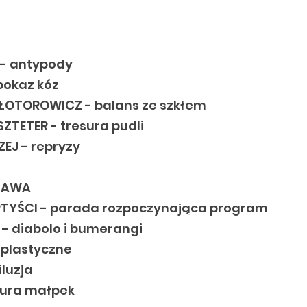
 - antypody
pokaz kóz
ŁOTOROWICZ - balans ze szkłem
ZTETER - tresura pudli
EJ - repryzy
ZAWA
TYŚCI - parada rozpoczynająca program
- diabolo i bumerangi
 plastyczne
luzja
sura małpek