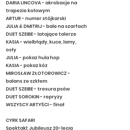
DARIA LINCOVA - akrobacje na
trapezie kołowym
ARTUR - numer stójkarski
JULIA & DMITRIJ - bale na szarfach
DUET SZEIBE - latające talerze
KASIA - wielbłądy, kuce, lamy,
osły
JULIA - pokaz hula hop
KASIA - pokaz kóz
MIROSŁAW ZŁOTOROWICZ -
balans ze szkłem
DUET SZEIBE - tresura psów
DUET SOROKIN - repryzy
WSZYSCY ARTYŚCI - finał
CYRK SAFARI
Spektakl: Jubileusz 20-lecia