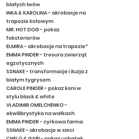
białych lwów
INKA & KAROLINA - akrobacje na
trapezie kołowym
MR. HOT DOG - pokaz
foksterierów
ELMIRA - akrobacje na trapezie*
EMMA PINDER - tresura zwierząt
egzotycznych
SSNAKE - transformacje i iluzja z
białym tygrysem
CAROLE PINDER - pokaz koni w
stylu black & white
VLADIMIR OMELCHENKO -
ekwilibrystyka na wałkach
EMMA PINDER - cyrkowa farma
SSNAKE - akrobacje w sieci
CHELO & GABI - pokaz uchatek