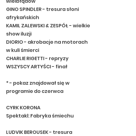
wielbłądów
GINO SPINDLER - tresura słoni
afrykańskich
KAMIL ZALEWSKI & ZESPÓŁ - wielkie
show iluzji
DIORIO - akrobacje na motorach
w kuli śmierci
CHARLIE RIGETTI - repryzy
WSZYSCY ARTYŚCI - finał
* - pokaz znajdował się w
programie do czerwca
CYRK KORONA
Spektakl: Fabryka śmiechu
LUDVIK BEROUSEK - tresura