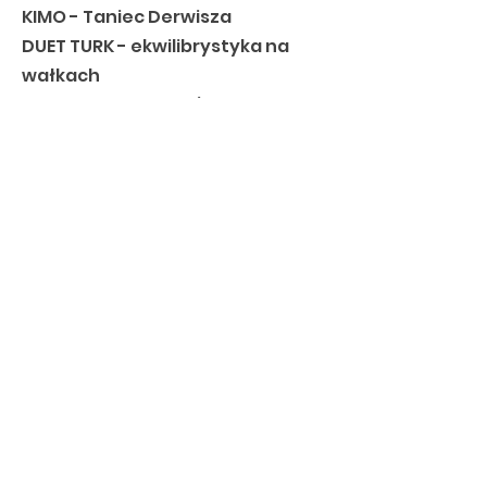
KIMO - Taniec Derwisza
DUET TURK - ekwilibrystyka na
wałkach
ANGELIKA - akrobacje na szarfach
MARKUS - tresura koni
KLAUN SERIOŻKA - repryzy
CYRK EUROPA
Spektakl: Widowisko 2013
EWA MIKULSKA - tresura tygrysów
bengalskich
HELENA - rewia zwierząt
ELMIRA - akrobacje na szarfach*
DUO MAX - cyrkowa farma
HENRYKA & DAREK - balans ze
szkłem