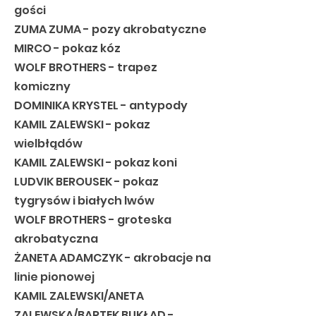
gości
ZUMA ZUMA - pozy akrobatyczne
MIRCO - pokaz kóz
WOLF BROTHERS - trapez
komiczny
DOMINIKA KRYSTEL - antypody
KAMIL ZALEWSKI - pokaz
wielbłądów
KAMIL ZALEWSKI - pokaz koni
LUDVIK BEROUSEK - pokaz
tygrysów i białych lwów
WOLF BROTHERS - groteska
akrobatyczna
ŻANETA ADAMCZYK - akrobacje na
linie pionowej
KAMIL ZALEWSKI/ANETA
ZALEWSKA/BARTEK BUKŁAD -