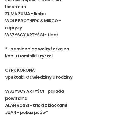
laserman
ZUMA ZUMA - limbo
WOLF BROTHERS & MIRCO -
repryzy
WSZYSCY ARTYŚCI - finał
* - zamiennie z woltyżerką na
koniu Dominiki Krystel
CYRK KORONA
Spektakl: Odwiedziny u rodziny
WSZYSCY ARTYŚCI - parada
powitalna
ALAN ROSSI - tricki z klockami
JUAN - pokaz psów*