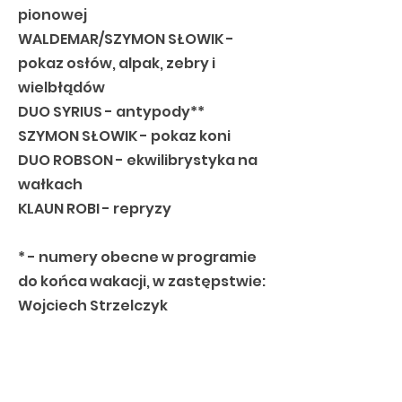
pionowej
WALDEMAR/SZYMON SŁOWIK -
pokaz osłów, alpak, zebry i
wielbłądów
DUO SYRIUS - antypody**
SZYMON SŁOWIK - pokaz koni
DUO ROBSON - ekwilibrystyka na
wałkach
KLAUN ROBI - repryzy
* - numery obecne w programie
do końca wakacji, w zastępstwie:
Wojciech Strzelczyk
** - numery obecne w programie
od przełomu kwietnia/maja,
wcześniej: hula-hoop - Sindi oraz