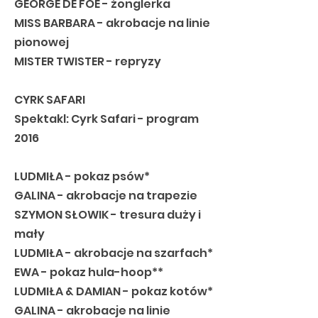
GEORGE DE FOE - żonglerka
MISS BARBARA - akrobacje na linie
pionowej
MISTER TWISTER - repryzy
CYRK SAFARI
Spektakl: Cyrk Safari - program
2016
LUDMIŁA - pokaz psów*
GALINA - akrobacje na trapezie
SZYMON SŁOWIK - tresura duży i
mały
LUDMIŁA - akrobacje na szarfach*
EWA - pokaz hula-hoop**
LUDMIŁA & DAMIAN - pokaz kotów*
GALINA - akrobacje na linie