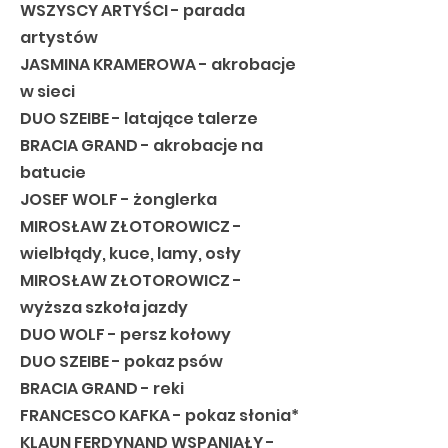
WSZYSCY ARTYŚCI - parada
artystów
JASMINA KRAMEROWA - akrobacje
w sieci
DUO SZEIBE - latające talerze
BRACIA GRAND - akrobacje na
batucie
JOSEF WOLF - żonglerka
MIROSŁAW ZŁOTOROWICZ -
wielbłądy, kuce, lamy, osły
MIROSŁAW ZŁOTOROWICZ -
wyższa szkoła jazdy
DUO WOLF - persz kołowy
DUO SZEIBE - pokaz psów
BRACIA GRAND - reki
FRANCESCO KAFKA - pokaz słonia*
KLAUN FERDYNAND WSPANIAŁY -