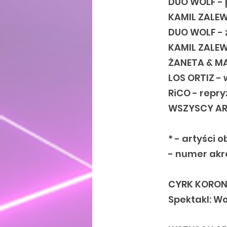
DUO WOLF - 
KAMIL ZALEW
DUO WOLF - 
KAMIL ZALEW
ŻANETA & MA
LOS ORTIZ -
RiCO - repry
WSZYSCY ART
* - artyści 
- numer akr
CYRK KORO
Spektakl: W