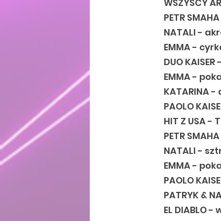
WSZYSCY AR
PETR SMAHA 
NATALI - ak
EMMA - cyr
DUO KAISER 
EMMA - poka
KATARINA - 
PAOLO KAISE
HIT Z USA -
PETR SMAHA 
NATALI - sz
EMMA - poka
PAOLO KAISE
PATRYK & NA
EL DIABLO -