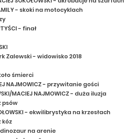
CIEJ SOKOŁOWSKI - akrobacje na szarfach
AMILY - skoki na motocyklach
zy
YŚCI - finał
SKI
rk Zalewski - widowisko 2018
koło śmierci
EJ NAJMOWICZ - przywitanie gości
SKI/MACIEJ NAJMOWICZ - duża iluzja
z psów
ŁOWSKI - ekwilibrystyka na krzesłach
z kóz
dinozaur na arenie