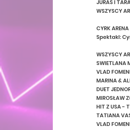
JURAS I TARA
WSZYSCY ART
CYRK ARENA
Spektakl: C
WSZYSCY AR
SWIETLANA M
VLAD FOMENK
MARINA & AL
DUET JEDNOR
MIROSŁAW ZŁ
HIT Z USA -
TATIANA VAS
VLAD FOMENK