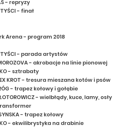
S - repryzy
YŚCI - finał
yrk Arena - program 2018
TYŚCI - parada artystów
OROZOVA - akrobacje na linie pionowej
O - sztrabaty
EX KROT - tresura mieszana kotów i psów
ÓG - trapez kołowy i gołębie
OTOROWICZ - wielbłądy, kuce, lamy, osły
 Transformer
YNSKA - trapez kołowy
O - ekwilibrystyka na drabinie