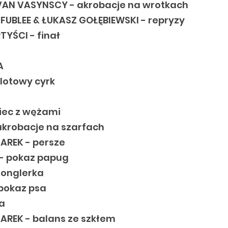
VAN VASYNSCY - akrobacje na wrotkach
UBLEE & ŁUKASZ GOŁĘBIEWSKI - repryzy
YŚCI - finał
A
dlotowy cyrk
iec z wężami
akrobacje na szarfach
AREK - persze
- pokaz papug
żonglerka
 pokaz psa
ja
AREK - balans ze szkłem