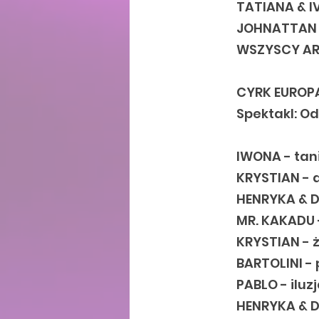
TATIANA & I
JOHNATTAN F
WSZYSCY ART
CYRK EUROP
Spektakl: O
IWONA - tan
KRYSTIAN - 
HENRYKA & D
MR. KAKADU 
KRYSTIAN - 
BARTOLINI -
PABLO - iluz
HENRYKA & D