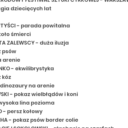
gia dziecięcych lat
TYŚCI - parada powitalna
koło śmierci
TA ZALEWSCY - duża iluzja
z psów
 arenie
NKO - ekwilibrystyka
z kóz
dinozaury na arenie
SKI - pokaz wielbłądów i koni
 wysoka lina pozioma
 - persz kołowy
A - pokaz psów border colie