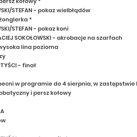
persz kołowy *
SKI/STEFAN - pokaz wielbłądów
żonglerka *
SKI/STEFAN - pokaz koni
CIEJ SOKOŁOWSKI - akrobacje na szarfach
 wysoka lina pozioma
zy
YŚCI - finał
obecni w programie do 4 sierpnia, w zastępstwie
obatyczny i persz kołowy
NA
ow