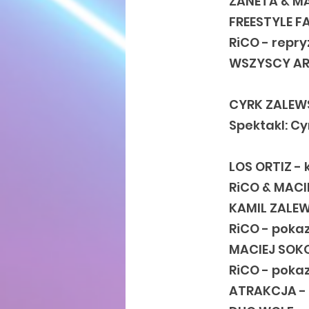
ŻANETA & MA
FREESTYLE F
RiCO - repry
WSZYSCY ART
CYRK ZALEW
Spektakl: Cy
LOS ORTIZ - 
RiCO & MACI
KAMIL ZALEW
RiCO - poka
MACIEJ SOKO
RiCO - poka
ATRAKCJA - 