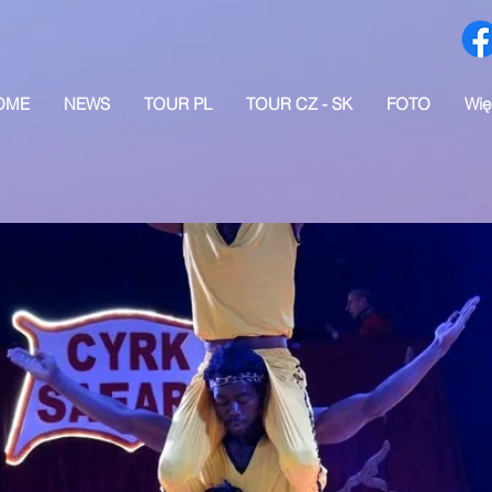
OME
NEWS
TOUR PL
TOUR CZ - SK
FOTO
Wię