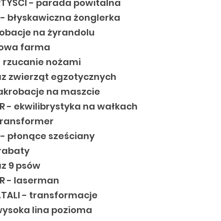
TYŚCI - parada powitalna
- błyskawiczna żonglerka
robacje na żyrandolu
kowa farma
- rzucanie nożami
z zwierząt egzotycznych
akrobacje na maszcie
R - ekwilibrystyka na wałkach
 Transformer
- płonące sześciany
trabaty
z 9 psów
R - laserman
TALI - transformacje
 wysoka lina pozioma