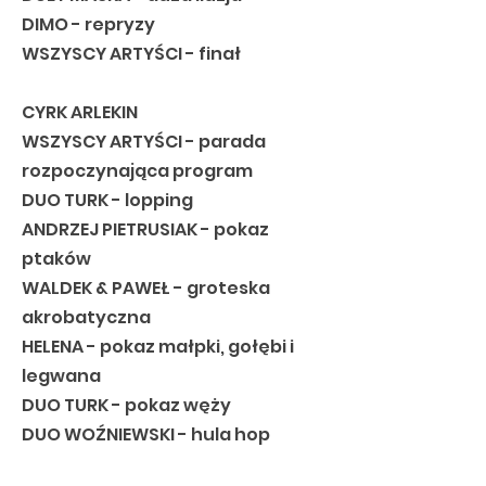
DIMO - repryzy
WSZYSCY ARTYŚCI - finał
CYRK ARLEKIN
WSZYSCY ARTYŚCI - parada
rozpoczynająca program
DUO TURK - lopping
ANDRZEJ PIETRUSIAK - pokaz
ptaków
WALDEK & PAWEŁ - groteska
akrobatyczna
HELENA - pokaz małpki, gołębi i
legwana
DUO TURK - pokaz węży
DUO WOŹNIEWSKI - hula hop