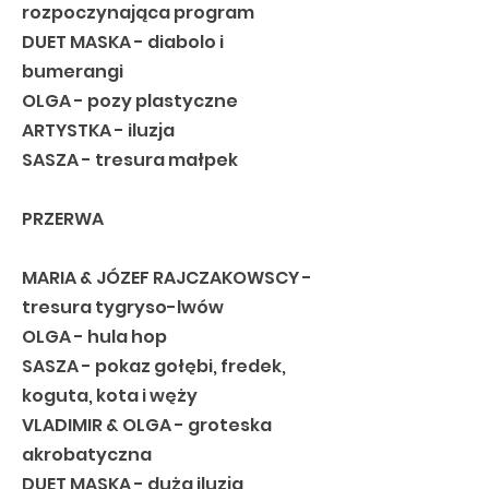
rozpoczynająca program
DUET MASKA - diabolo i
bumerangi
OLGA - pozy plastyczne
ARTYSTKA - iluzja
SASZA - tresura małpek
PRZERWA
MARIA & JÓZEF RAJCZAKOWSCY -
tresura tygryso-lwów
OLGA - hula hop
SASZA - pokaz gołębi, fredek,
koguta, kota i węży
VLADIMIR & OLGA - groteska
akrobatyczna
DUET MASKA - duża iluzja