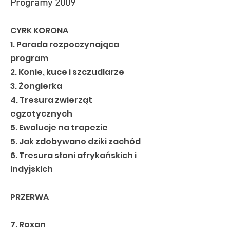
Programy 2009
CYRK KORONA
1. Parada rozpoczynająca
program
2. Konie, kuce i szczudlarze
3. Żonglerka
4. Tresura zwierząt
egzotycznych
5. Ewolucje na trapezie
5. Jak zdobywano dziki zachód
6. Tresura słoni afrykańskich i
indyjskich
PRZERWA
7. Roxan