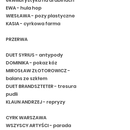
ekwilibrystyka na drabinach
EWA - hula hop
WIESŁAWA - pozy plastyczne
KASIA - cyrkowa farma
PRZERWA
DUET SYRIUS - antypody
DOMINIKA - pokaz kóz
MIROSŁAW ZŁOTOROWICZ -
balans ze szkłem
DUET BRANDSZTETER - tresura
pudli
KLAUN ANDRZEJ - repryzy
CYRK WARSZAWA
WSZYSCY ARTYŚCI - parada