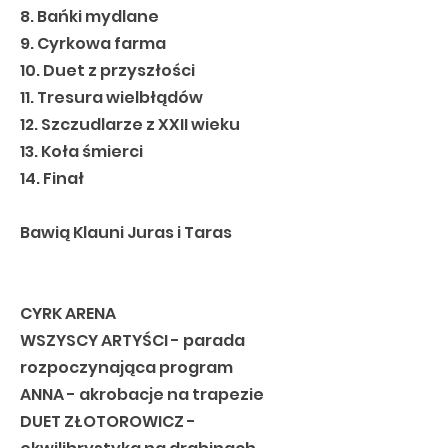
8. Bańki mydlane
9. Cyrkowa farma
10. Duet z przyszłości
11. Tresura wielbłądów
12. Szczudlarze z XXII wieku
13. Koła śmierci
14. Finał
Bawią Klauni Juras i Taras
CYRK ARENA
WSZYSCY ARTYŚCI - parada
rozpoczynająca program
ANNA - akrobacje na trapezie
DUET ZŁOTOROWICZ -