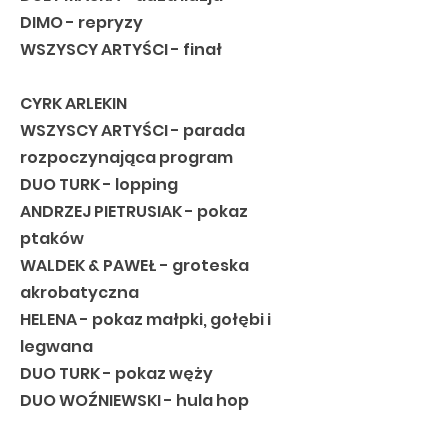
DIMO - repryzy
WSZYSCY ARTYŚCI - finał
CYRK ARLEKIN
WSZYSCY ARTYŚCI - parada
rozpoczynająca program
DUO TURK - lopping
ANDRZEJ PIETRUSIAK - pokaz
ptaków
WALDEK & PAWEŁ - groteska
akrobatyczna
HELENA - pokaz małpki, gołębi i
legwana
DUO TURK - pokaz węży
DUO WOŹNIEWSKI - hula hop