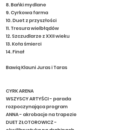
8. Bańki mydlane
9. Cyrkowa farma
10. Duet z przyszłości
11. Tresura wielbłądów
12. Szczudlarze z XXII wieku
13. Koła śmierci
14. Finał
Bawią Klauni Juras i Taras
CYRK ARENA
WSZYSCY ARTYŚCI - parada
rozpoczynająca program
ANNA - akrobacje na trapezie
DUET ZŁOTOROWICZ -