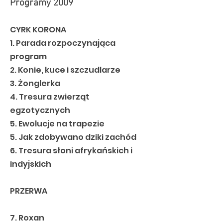
Programy 2009
CYRK KORONA
1. Parada rozpoczynająca
program
2. Konie, kuce i szczudlarze
3. Żonglerka
4. Tresura zwierząt
egzotycznych
5. Ewolucje na trapezie
5. Jak zdobywano dziki zachód
6. Tresura słoni afrykańskich i
indyjskich
PRZERWA
7. Roxan