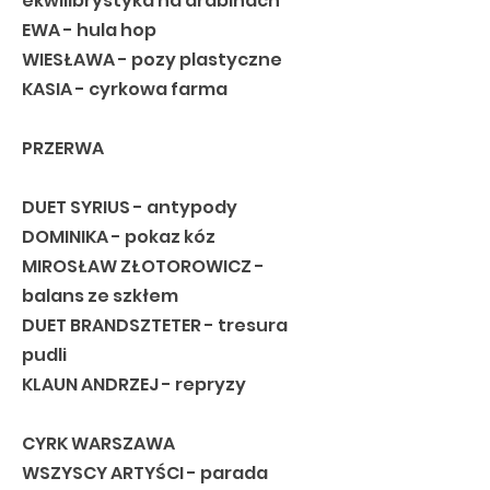
ekwilibrystyka na drabinach
EWA - hula hop
WIESŁAWA - pozy plastyczne
KASIA - cyrkowa farma
PRZERWA
DUET SYRIUS - antypody
DOMINIKA - pokaz kóz
MIROSŁAW ZŁOTOROWICZ -
balans ze szkłem
DUET BRANDSZTETER - tresura
pudli
KLAUN ANDRZEJ - repryzy
CYRK WARSZAWA
WSZYSCY ARTYŚCI - parada