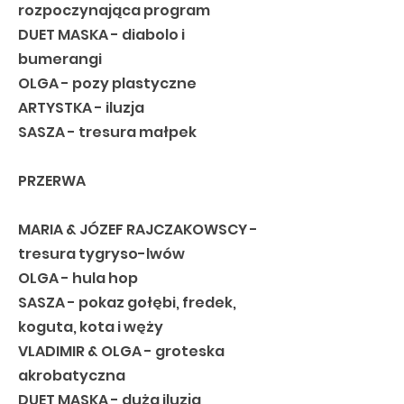
rozpoczynająca program
DUET MASKA - diabolo i
bumerangi
OLGA - pozy plastyczne
ARTYSTKA - iluzja
SASZA - tresura małpek
PRZERWA
MARIA & JÓZEF RAJCZAKOWSCY -
tresura tygryso-lwów
OLGA - hula hop
SASZA - pokaz gołębi, fredek,
koguta, kota i węży
VLADIMIR & OLGA - groteska
akrobatyczna
DUET MASKA - duża iluzja