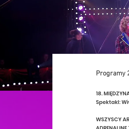
Programy 
18. MIĘDZY
Spektakl: W
WSZYSCY AR
ADRENALINE 