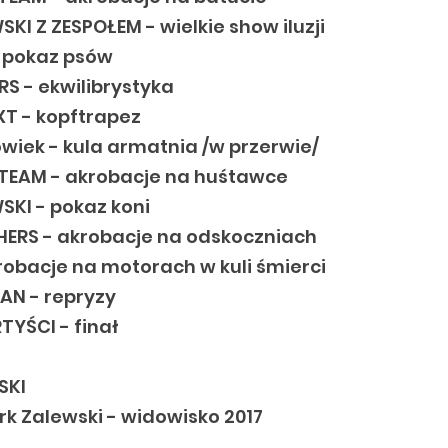
KI Z ZESPOŁEM - wielkie show iluzji
- pokaz psów
RS - ekwilibrystyka
XT - kopftrapez
owiek - kula armatnia /w przerwie/
TEAM - akrobacje na huśtawce
SKI - pokaz koni
ERS - akrobacje na odskoczniach
robacje na motorach w kuli śmierci
AN - repryzy
YŚCI - finał
SKI
rk Zalewski - widowisko 2017