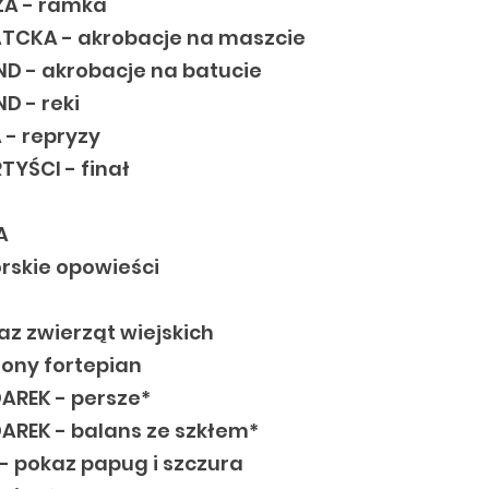
ZA - ramka
TCKA - akrobacje na maszcie
D - akrobacje na batucie
D - reki
 - repryzy
YŚCI - finał
A
orskie opowieści
az zwierząt wiejskich
lony fortepian
AREK - persze*
AREK - balans ze szkłem*
- pokaz papug i szczura