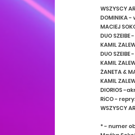
WSZYSCY AR
DOMINIKA - 
MACIEJ SOKO
DUO SZEIBE -
KAMIL ZALEW
DUO SZEIBE 
KAMIL ZALEW
ŻANETA & MA
KAMIL ZALE
DIORIOS -ak
RiCO - repry
WSZYSCY ART
* - numer o