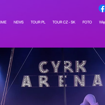
OME
NEWS
TOUR PL
TOUR CZ - SK
FOTO
Wię