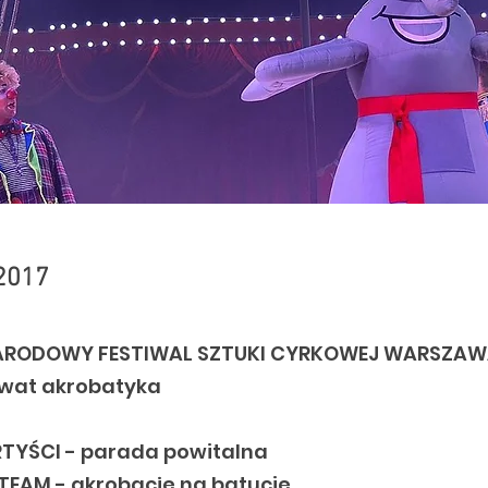
2017
NARODOWY FESTIWAL SZTUKI CYRKOWEJ WARSZAW
iwat akrobatyka
TYŚCI - parada powitalna
TEAM - akrobacje na batucie