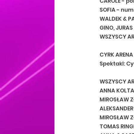
CAROLE - po
SOFIA - nume
WALDEK & PA
GINO, JURAS 
WSZYSCY ART
CYRK ARENA
Spektakl: C
WSZYSCY AR
ANNA KOLTAK
MIROSŁAW Z
ALEKSANDER 
MIROSŁAW ZŁ
TOMAS RINGE