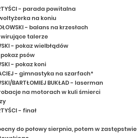
TYŚCI - parada powitalna
woltyżerka na koniu
ŁOWSKI - balans na krzesłach
 wirujące talerze
SKI - pokaz wielbłądów
- pokaz psów
SKI - pokaz koni
CIEJ - gimnastyka na szarfach*
WSKI/BARTŁOMIEJ BUKŁAD - laserman
robacje na motorach w kuli śmierci
zy
YŚCI - finał
becny do połowy sierpnia, potem w zastępstwie