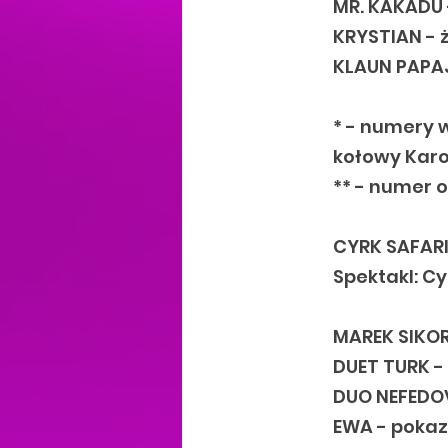
MR. KAKADU -
KRYSTIAN - 
KLAUN PAPAJ
* - numery 
kołowy Karo
** - numer 
CYRK SAFAR
Spektakl: Cy
MAREK SIKOR
DUET TURK -
DUO NEFEDO
EWA - pokaz