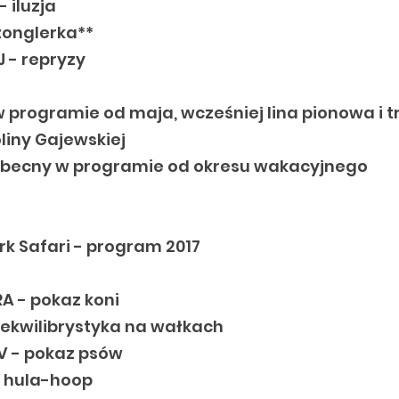
 iluzja
żonglerka**
 - repryzy
w programie od maja, wcześniej lina pionowa i 
liny Gajewskiej
obecny w programie od okresu wakacyjnego
I
rk Safari - program 2017
A - pokaz koni
 ekwilibrystyka na wałkach
V - pokaz psów
 hula-hoop