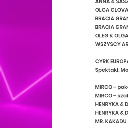
ANNA & SAS
OLGA GLOVA
BRACIA GRAN
BRACIA GRAN
OLEG & OLGA
WSZYSCY ART
CYRK EUROP
Spektakl: M
MIRCO - pok
MIRCO - sza
HENRYKA & D
HENRYKA & D
MR. KAKADU 