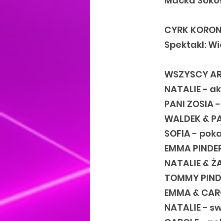
Maćka Soko
CYRK KORO
Spektakl: Wi
WSZYSCY AR
NATALIE - a
PANI ZOSIA 
WALDEK & PA
SOFIA - pok
EMMA PINDE
NATALIE & Ż
TOMMY PINDE
EMMA & CARO
NATALIE - s