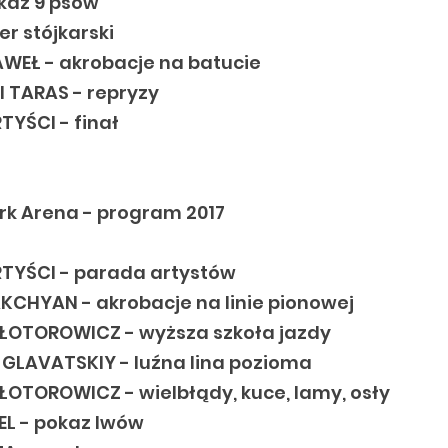
kaz 9 psów
r stójkarski
WEŁ - akrobacje na batucie
I TARAS - repryzy
YŚCI - finał
yrk Arena - program 2017
TYŚCI - parada artystów
CHYAN - akrobacje na linie pionowej
ŁOTOROWICZ - wyższa szkoła jazdy
GLAVATSKIY - luźna lina pozioma
OTOROWICZ - wielbłądy, kuce, lamy, osły
L - pokaz lwów