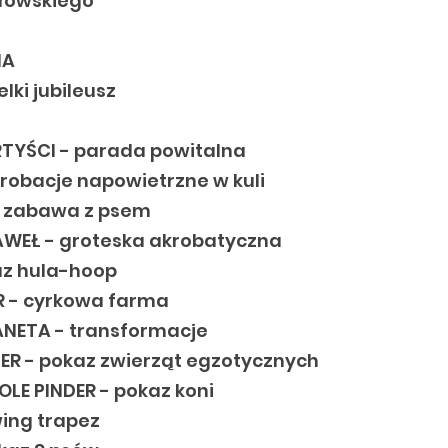
łowskiego
NA
elki jubileusz
TYŚCI - parada powitalna
krobacje napowietrzne w kuli
- zabawa z psem
WEŁ - groteska akrobatyczna
az hula-hoop
R - cyrkowa farma
ANETA - transformacje
R - pokaz zwierząt egzotycznych
LE PINDER - pokaz koni
wing trapez